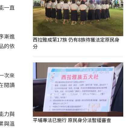
能一直
序漸進
西拉雅成第17族 仍有8族待獲法定原民身
分
品的依
一次來
在閱讀
能力與
平埔專法已施行 原民身分法暫緩審查
業與溫