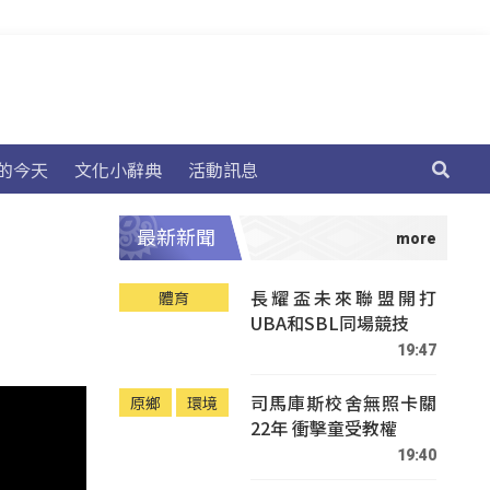
的今天
文化小辭典
活動訊息
最新新聞
長耀盃未來聯盟開打
體育
UBA和SBL同場競技
19:47
司馬庫斯校舍無照卡關
原鄉
環境
22年 衝擊童受教權
19:40