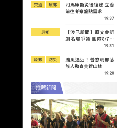
司馬庫斯災後復建 立委
交通
原鄉
前往考察盤點需求
19:37
【涉己新聞】原文會新
原鄉
劇名爆爭議 團隊8/7赴
Tafalong致歉
19:31
颱風逼近！普悠瑪部落
原鄉
防災
族人勘查共管山林
19:20
推薦新聞