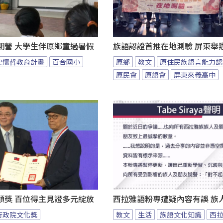
期營 大學生伴原鄉童過暑假
族語認證首推在地測驗 屏東舉
史懷哲教育計畫
百合國小
原鄉
教文
原住民族語言能力認
原民會
原語會
屏東來義高中
頒獎 百位得主見證多元綻放
西拉雅語粉專遭疑內容有誤 族
行政院文化獎
教文
生活
族語文化知識
西