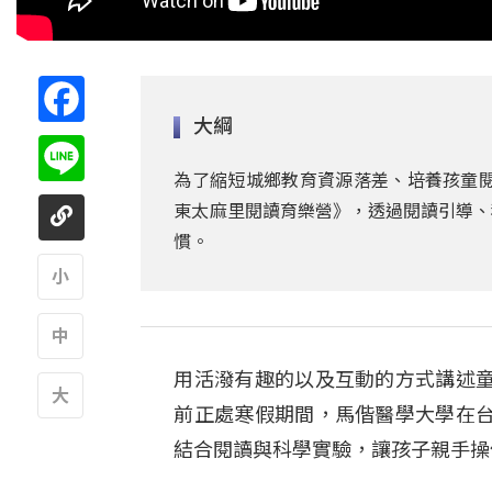
Facebook
大綱
Line
為了縮短城鄉教育資源落差、培養孩童閱
東太麻里閱讀育樂營》，透過閱讀引導、
慣。
A
用活潑有趣的以及互動的方式講述
A
前正處寒假期間，馬偕醫學大學在
A
結合閱讀與科學實驗，讓孩子親手操