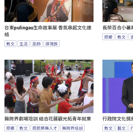
台東pulingau生命故事展 香氛串起文化連
長榮百合小暑
結
原鄉
教文
教文
生活
巫師
排灣族
舞跨界劇場培訓 結合花蓮觀光拓青年就業
行政院文化獎
原鄉
教文
原民樂舞人才
舞跨界培訓
教文
藝文