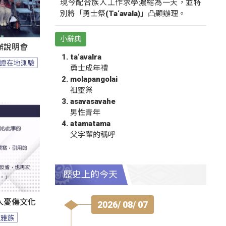
現今配合族人工作求學濃縮為一天，並特
別將「勇士祭(Ta‘avala)」凸顯辦理。
小辭典
辦說明會
ta‘avalra
證在地測驗
勇士成年禮
molapangolai
祖靈祭
asavasavahe
男性青年
atamatama
父字輩的稱呼
歷史上的今天
人憂傷文化
2026/ 08/ 07
拉雅族