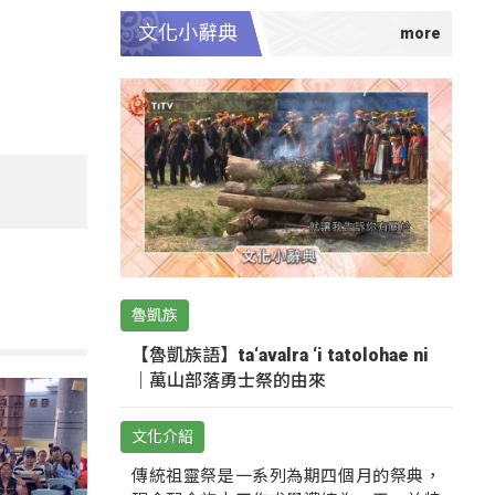
文化小辭典
魯凱族
【魯凱族語】ta‘avalra ‘i tatolohae ni
｜萬山部落勇士祭的由來
文化介紹
傳統祖靈祭是一系列為期四個月的祭典，