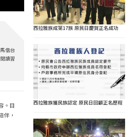
西拉雅族成第17族 原民日慶賀正名成功
假馬偕台
養閱讀習
西拉雅族獲民族認定 原民日回顧正名歷程
容。目
陪伴，