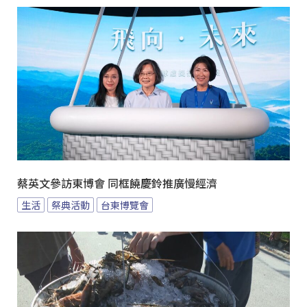
蔡英文參訪東博會 同框饒慶鈴推廣慢經濟
生活
祭典活動
台東博覽會