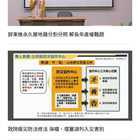
屏東推永久屋地籍分割分照 解長年產權難題
政院版災防法修法 海嘯、堰塞湖列入災害別