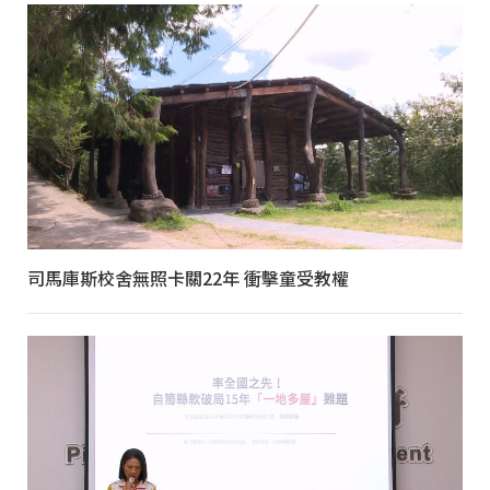
司馬庫斯校舍無照卡關22年 衝擊童受教權