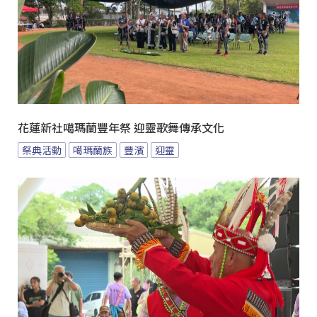
花蓮新社噶瑪蘭豐年祭 迎靈歌舞傳承文化
祭典活動
噶瑪蘭族
豐濱
迎靈