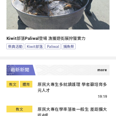
Kiwit部落Paliwal登場 漁獲遊街展狩獵實力
祭典活動
Kiwit部落
Paliwal
捕魚祭
最新新聞
原民大專生多就讀護理 學者籲培育多
教文
體育
元人才
19:19
原民大專在學率落後一般生 差距擴大
教文
近4成