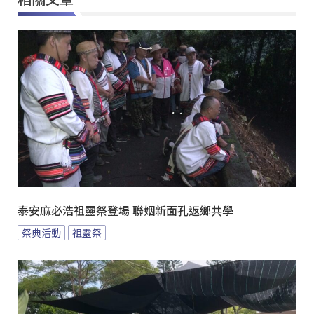
泰安麻必浩祖靈祭登場 聯姻新面孔返鄉共學
祭典活動
祖靈祭