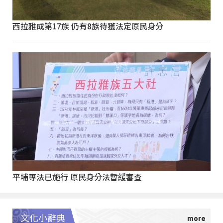
西拉雅成第17族 仍有8族待獲法定原民身分
平埔專法已施行 原民身分法暫緩審查
文化小辭典