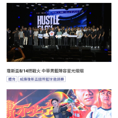
瓊斯盃8/14燃戰火 中華男籃陣容星光熠熠
體育
威廉瓊斯盃國際籃球邀請賽