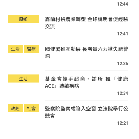
12:44
嘉蘭村拚農業轉型 金峰說明會促經驗
原鄉
交流
12:41
國健署推互動展 長者量六力揪失能警
生活
醫療
訊
12:35
基金會攜手超商、診所 推「健康
生活
ACE」遠離疾病
12:34
監察院監察權陷入空窗 立法院舉行公
政經
社會
聽會
12:21