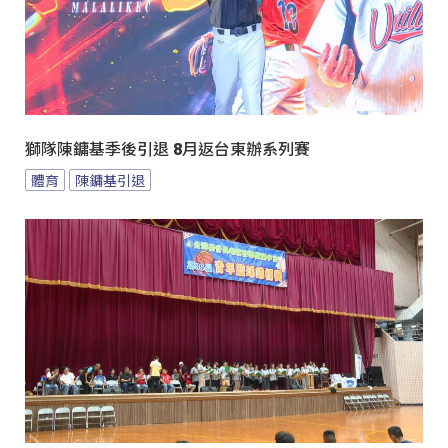
獅隊陳鏞基季後引退 8月返台東辦系列賽
體育
陳鏞基引退