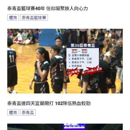
泰青盃籃球賽40年 信仰凝聚族人向心力
體育
泰青盃籃球賽
泰青盃連四天宜蘭開打 102隊伍熱血較勁
體育
泰青盃