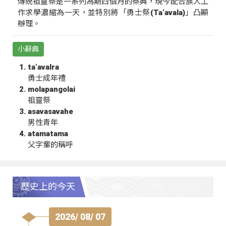
傳統祖靈祭是一系列為期四個月的祭典，現今配合族人工
作求學濃縮為一天，並特別將「勇士祭(Ta‘avala)」凸顯
辦理。
小辭典
ta‘avalra
勇士成年禮
molapangolai
祖靈祭
asavasavahe
男性青年
atamatama
父字輩的稱呼
歷史上的今天
2026/ 08/ 07