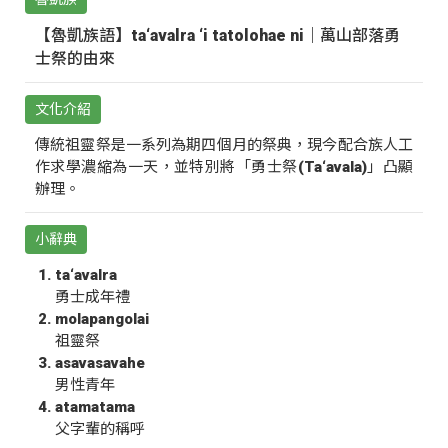
【魯凱族語】ta‘avalra ‘i tatolohae ni｜萬山部落勇
士祭的由來
文化介紹
傳統祖靈祭是一系列為期四個月的祭典，現今配合族人工
作求學濃縮為一天，並特別將「勇士祭(Ta‘avala)」凸顯
辦理。
小辭典
ta‘avalra
勇士成年禮
molapangolai
祖靈祭
asavasavahe
男性青年
atamatama
父字輩的稱呼