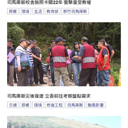
司馬庫斯校舍無照卡關22年 衝擊童受教權
原鄉
環境
生活
教育部
新竹司馬庫斯
司馬庫斯災後復建 立委前往考察盤點需求
交通
原鄉
環境
修復工程
司馬庫斯
颱風影響