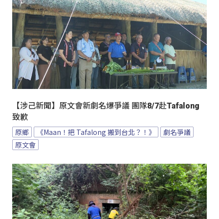
【涉己新聞】原文會新劇名爆爭議 團隊8/7赴Tafalong
致歉
原鄉
《Maan！把 Tafalong 搬到台北？！》
劇名爭議
原文會