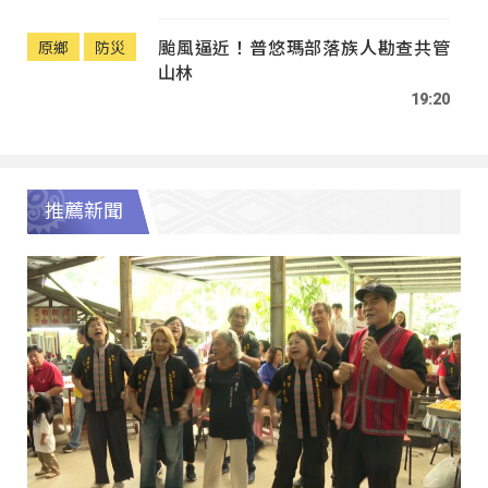
颱風逼近！普悠瑪部落族人勘查共管
原鄉
防災
山林
19:20
推薦新聞