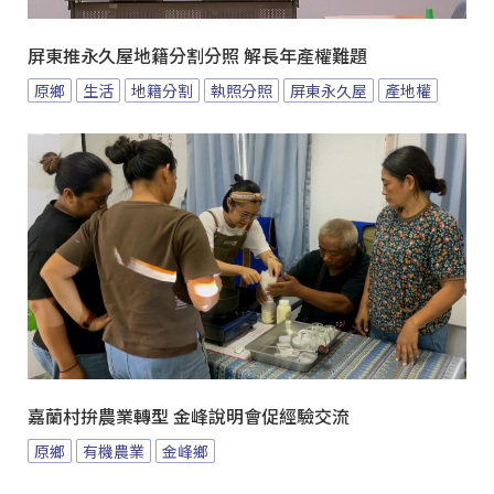
屏東推永久屋地籍分割分照 解長年產權難題
原鄉
生活
地籍分割
執照分照
屏東永久屋
產地權
嘉蘭村拚農業轉型 金峰說明會促經驗交流
原鄉
有機農業
金峰鄉