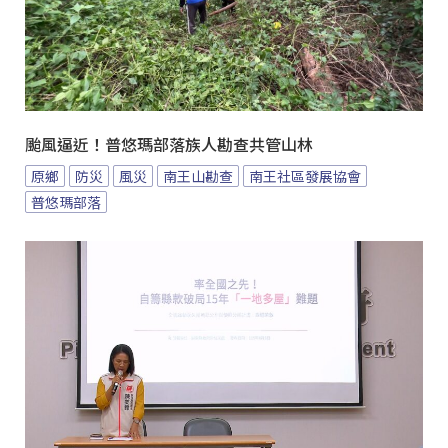
颱風逼近！普悠瑪部落族人勘查共管山林
原鄉
防災
風災
南王山勘查
南王社區發展協會
普悠瑪部落