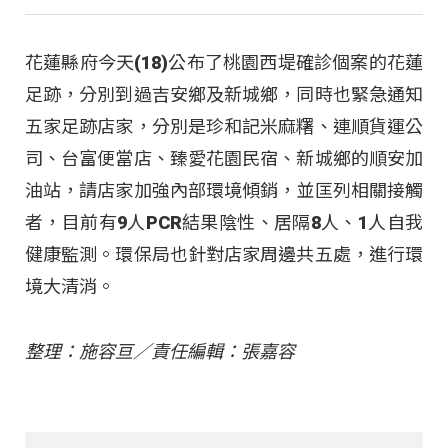
花蓮縣府今天(18)公布了桃園西堤確診個案的花蓮
足跡，分別到過吉安鄉及新城鄉，同時也緊急通知
五家足跡店家，分別是珍和記米麻糬、連順貨運公
司、台富便當店、臻愛花園民宿、新城鄉的順安加
油站，請店家加強內部環境傾銷，並匡列相關接觸
者，目前有9人PCR結果陰性、居隔8人、1人自我
健康監測。環保局也針對店家周邊共五處，進行環
境大清消。
整理：施容亘／責任編輯：張嘉容