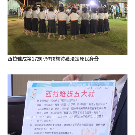
西拉雅成第17族 仍有8族待獲法定原民身分