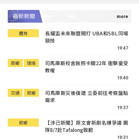
最新新聞
長耀盃未來聯盟開打 UBA和SBL同場
體育
競技
19:47
司馬庫斯校舍無照卡關22年 衝擊童受
原鄉
環境
教權
19:40
司馬庫斯災後復建 立委前往考察盤點
交通
原鄉
需求
19:37
【涉己新聞】原文會新劇名爆爭議 團
原鄉
隊8/7赴Tafalong致歉
19:31