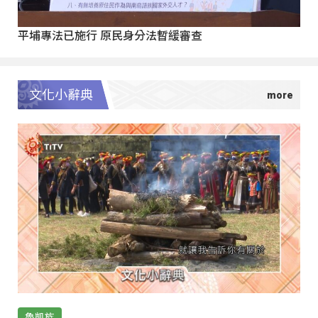
平埔專法已施行 原民身分法暫緩審查
文化小辭典
魯凱族