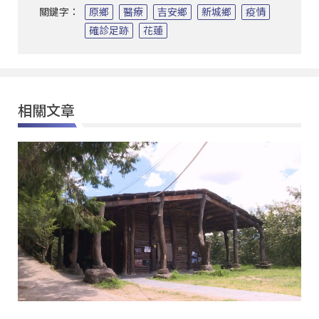
關鍵字：
原鄉
醫療
吉安鄉
新城鄉
疫情
確診足跡
花蓮
相關文章