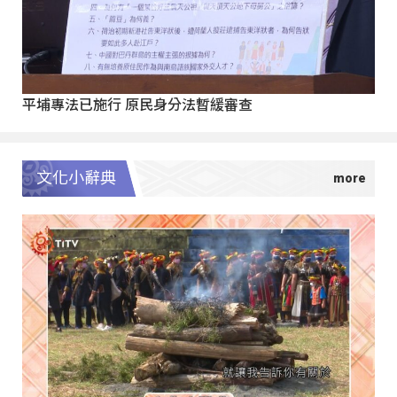
平埔專法已施行 原民身分法暫緩審查
文化小辭典