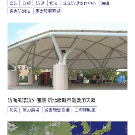
公告
政經
防災
修法
成立防災協作中心
海嘯
災害防治法
馬太鞍堰塞湖
防颱風環流外圍襲 新北歲時祭儀啟用天幕
防災
原力廣場
災害應變會議
白海豚颱風