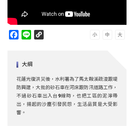
Facebook
Line
A
A
A
大綱
花蓮光復洪災後，水利署為了馬太鞍溪疏浚跟堤
防興建，大批的砂石車在河床跟防汛道路工作，
不過砂石車出入台9線時，也把工區的泥濘帶
出，揚起的沙塵引發民怨，生活品質是大受影
響。