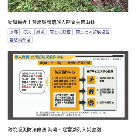
颱風逼近！普悠瑪部落族人勘查共管山林
原鄉
防災
風災
南王山勘查
南王社區發展協會
普悠瑪部落
政院版災防法修法 海嘯、堰塞湖列入災害別