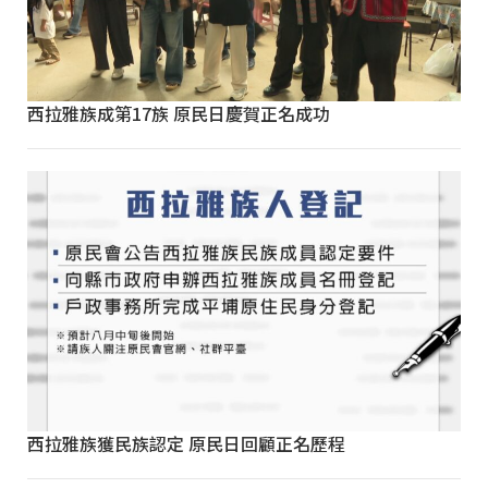
西拉雅族成第17族 原民日慶賀正名成功
西拉雅族獲民族認定 原民日回顧正名歷程