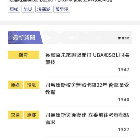
原鄉
防災
堰塞湖
萬里溪
最新新聞
長耀盃未來聯盟開打 UBA和SBL同場
體育
競技
19:47
司馬庫斯校舍無照卡關22年 衝擊童受
原鄉
環境
教權
19:40
司馬庫斯災後復建 立委前往考察盤點
交通
原鄉
需求
19:37