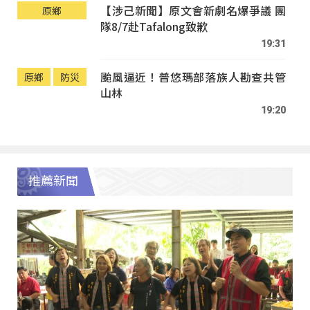
【涉己新聞】原文會新劇名爆爭議 團
原鄉
隊8/7赴Tafalong致歉
19:31
颱風逼近！普悠瑪部落族人勘查共管
原鄉
防災
山林
19:20
推薦新聞