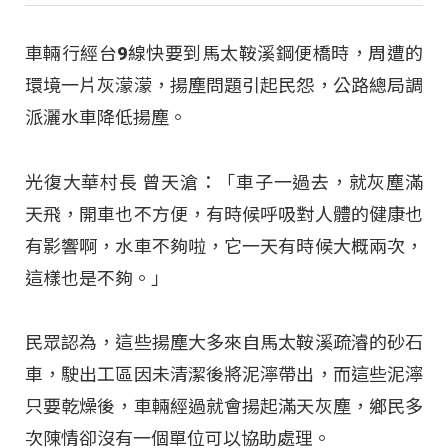
車輛行經台9線快要到馬太鞍溪鋼便橋時，周遭的
環境一片灰濛濛，揚塵問題引起民怨，公路總局調
派灑水車降低揚塵。
光復大華村長 曾天滄：「車子一過去，就灰塵滿
天飛，開車也不方便，有時候呼吸對人體的健康也
有影響啊，水車不夠啦，它一天有時候大概兩次，
這樣也是不夠。」
民眾認為，這些揚塵大多來自馬太鞍溪疏濬的砂石
車，駛出工區因未清潔後將泥濘帶出，而這些泥濘
只要乾燥後，車輛經過就會揚起滿天灰塵，鄉民多
次陳情卻沒有一個單位可以協助處理。