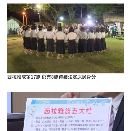
西拉雅成第17族 仍有8族待獲法定原民身分