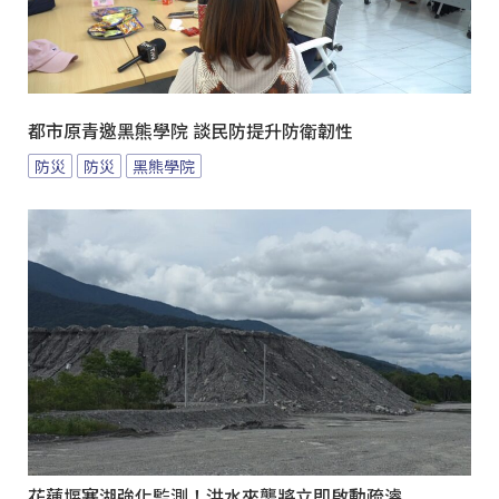
都市原青邀黑熊學院 談民防提升防衛韌性
防災
防災
黑熊學院
花蓮堰塞湖強化監測！洪水來襲將立即啟動疏濬