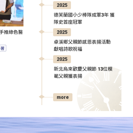
2025
德芙蘭國小少棒隊成軍3年 獲
隊史首座冠軍
2025
攜手推綠色醫
卓溪鄉父親節感恩表揚活動
園署
獻唱詩歌祝福
2025
新北烏來歡慶父親節 13位模
範父親獲表揚
more