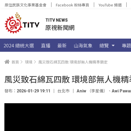
原住民族文化事業基金會
Facebook 粉絲專頁
YouTube 頻道
TITV NEWS
原視新聞網
2024 總統大選
直播
最新
山海氣象
總覽
專題
首頁
環境
風災致石綿瓦四散 環境部無人機精準鎖定
風災致石綿瓦四散 環境部無人機精
發布：2026-01-29 19:11
台北市
Aniw （李星儀）
、
Awi Pawa