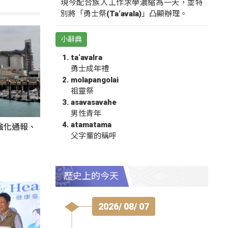
現今配合族人工作求學濃縮為一天，並特
別將「勇士祭(Ta‘avala)」凸顯辦理。
小辭典
ta‘avalra
勇士成年禮
molapangolai
祖靈祭
asavasavahe
男性青年
atamatama
強化通報、
父字輩的稱呼
歷史上的今天
2026/ 08/ 07