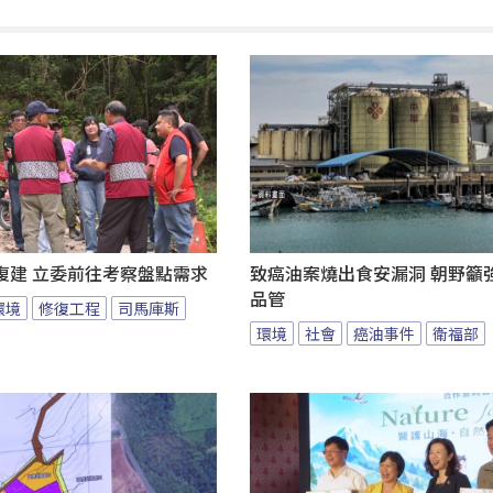
復建 立委前往考察盤點需求
致癌油案燒出食安漏洞 朝野籲
品管
環境
修復工程
司馬庫斯
環境
社會
癌油事件
衛福部