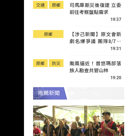
司馬庫斯災後復建 立委
交通
原鄉
前往考察盤點需求
19:37
【涉己新聞】原文會新
原鄉
劇名爆爭議 團隊8/7赴
Tafalong致歉
19:31
颱風逼近！普悠瑪部落
原鄉
防災
族人勘查共管山林
19:20
推薦新聞