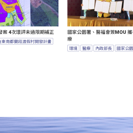
發案 4次環評未過限期補正
國家公園署、醫福會簽MOU 
療
台東南都蘭段渡假村開發計畫
環境
醫療
內政部長
國家公