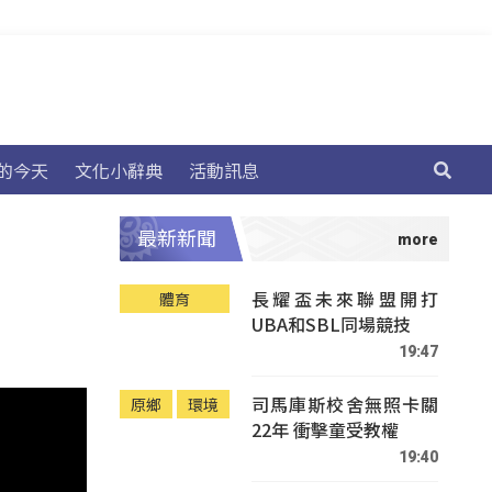
的今天
文化小辭典
活動訊息
最新新聞
長耀盃未來聯盟開打
體育
UBA和SBL同場競技
19:47
司馬庫斯校舍無照卡關
原鄉
環境
22年 衝擊童受教權
19:40