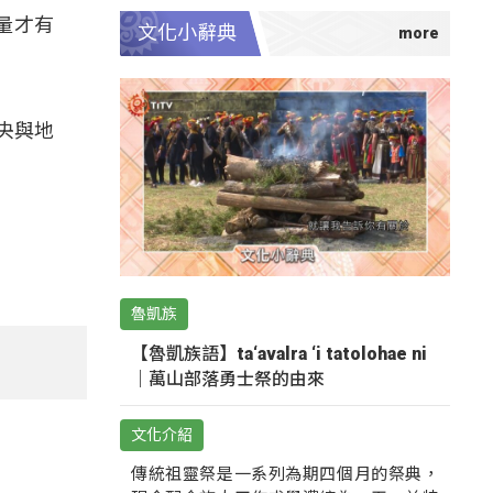
量才有
文化小辭典
央與地
魯凱族
【魯凱族語】ta‘avalra ‘i tatolohae ni
｜萬山部落勇士祭的由來
文化介紹
傳統祖靈祭是一系列為期四個月的祭典，