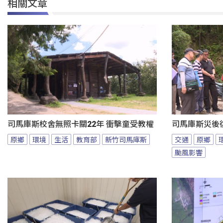
相關文章
司馬庫斯校舍無照卡關22年 衝擊童受教權
司馬庫斯災後
原鄉
環境
生活
教育部
新竹司馬庫斯
交通
原鄉
颱風影響