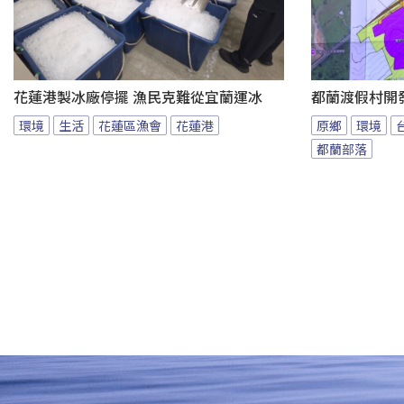
花蓮港製冰廠停擺 漁民克難從宜蘭運冰
都蘭渡假村開
環境
生活
花蓮區漁會
花蓮港
原鄉
環境
都蘭部落