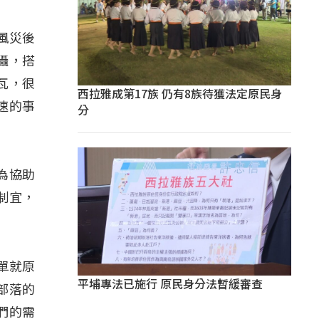
風災後
攝，搭
瓦，很
西拉雅成第17族 仍有8族待獲法定原民身
速的事
分
為協助
制宜，
單就原
平埔專法已施行 原民身分法暫緩審查
部落的
們的需