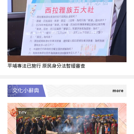
平埔專法已施行 原民身分法暫緩審查
文化小辭典