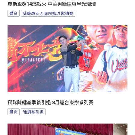
瓊斯盃8/14燃戰火 中華男籃陣容星光熠熠
體育
威廉瓊斯盃國際籃球邀請賽
獅隊陳鏞基季後引退 8月返台東辦系列賽
體育
陳鏞基引退