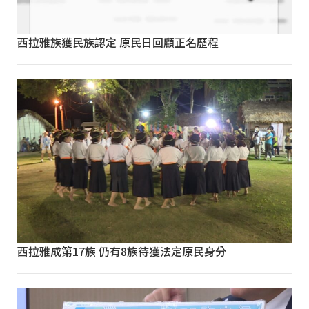
西拉雅族獲民族認定 原民日回顧正名歷程
西拉雅成第17族 仍有8族待獲法定原民身分