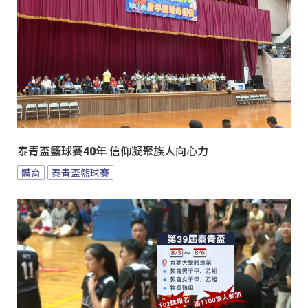
泰青盃籃球賽40年 信仰凝聚族人向心力
體育
泰青盃籃球賽