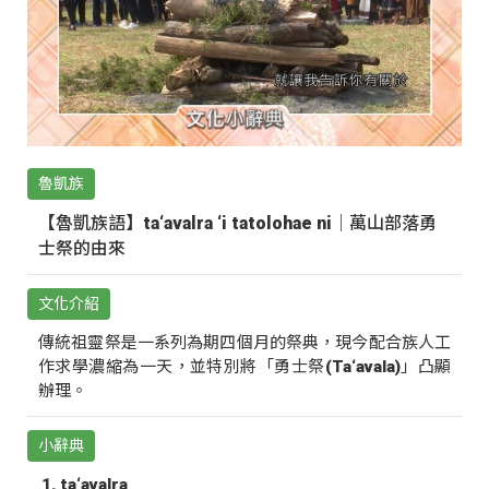
魯凱族
【魯凱族語】ta‘avalra ‘i tatolohae ni｜萬山部落勇
士祭的由來
文化介紹
傳統祖靈祭是一系列為期四個月的祭典，現今配合族人工
作求學濃縮為一天，並特別將「勇士祭(Ta‘avala)」凸顯
辦理。
小辭典
ta‘avalra