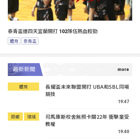
泰青盃連四天宜蘭開打 102隊伍熱血較勁
體育
泰青盃
最新新聞
長耀盃未來聯盟開打 UBA和SBL同場
體育
競技
19:47
司馬庫斯校舍無照卡關22年 衝擊童受
原鄉
環境
教權
19:40