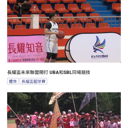
長耀盃未來聯盟開打 UBA和SBL同場競技
體育
長耀盃籃球賽