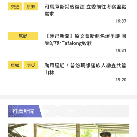
司馬庫斯災後復建 立委前往考察盤點
交通
原鄉
需求
19:37
【涉己新聞】原文會新劇名爆爭議 團
原鄉
隊8/7赴Tafalong致歉
19:31
颱風逼近！普悠瑪部落族人勘查共管
原鄉
防災
山林
19:20
推薦新聞