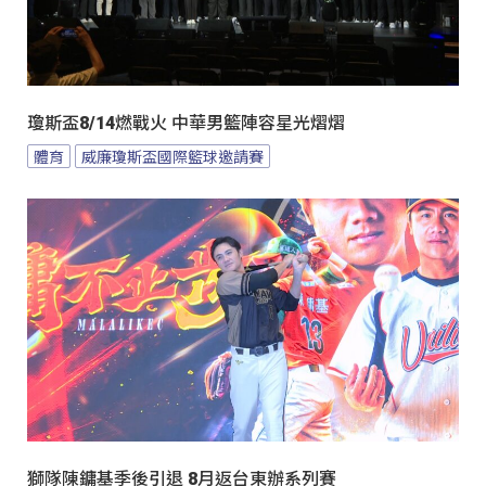
瓊斯盃8/14燃戰火 中華男籃陣容星光熠熠
體育
威廉瓊斯盃國際籃球邀請賽
獅隊陳鏞基季後引退 8月返台東辦系列賽