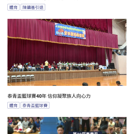
體育
陳鏞基引退
泰青盃籃球賽40年 信仰凝聚族人向心力
體育
泰青盃籃球賽