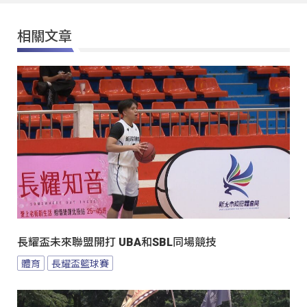
相關文章
長耀盃未來聯盟開打 UBA和SBL同場競技
體育
長耀盃籃球賽