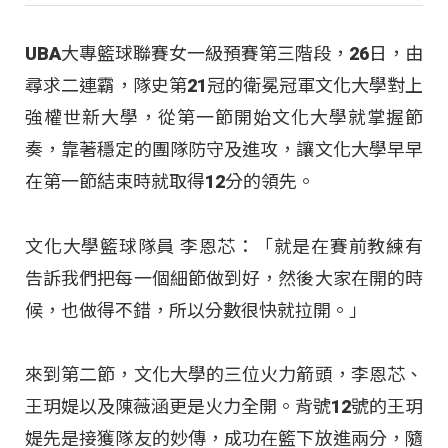
UBA大專籃球聯賽女一級預賽第三階段，26日，由
尋求二連霸，隊史第21冠的衛冕冠軍文化大學對上
強權世新大學，從第一節開始文化大學就掌握節
奏，靠著穩定的團隊防守及進攻，讓文化大學早早
在第一節結束時就取得12分的領先。
文化大學籃球隊員 李恩芯：「就是在賽前教練有
告訴我們把每一個細節做到好，然後大家在開的時
候，也做得不錯，所以分數很快就拉開。」
來到第二節，文化大學的三位火力箭頭，李恩芯、
王玥媞以及陳薇涵更是火力全開。背號12號的王玥
媞先是接獲隊友的妙傳，成功在籃下放進兩分，隨