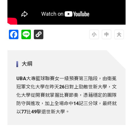
Facebook
Line
A
A
A
大綱
UBA大專籃球聯賽女一級預賽第三階段，由衛冕
冠軍文化大學在昨天26日對上勁敵世新大學，文
化大學從開賽就掌握比賽節奏，憑藉穩定的團隊
防守與進攻，加上全場命中14記三分球，最終就
以77比49擊退世新大學。