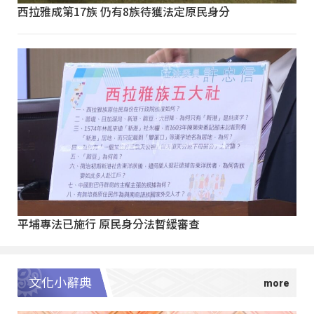
西拉雅成第17族 仍有8族待獲法定原民身分
平埔專法已施行 原民身分法暫緩審查
文化小辭典