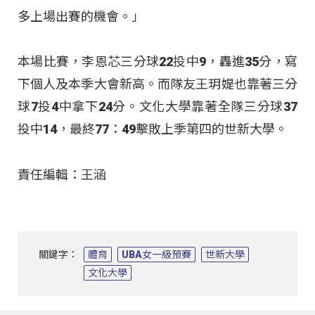
多上場出賽的機會。」
本場比賽，李恩芯三分球22投中9，轟進35分，寫
下個人及本季大會新高。而隊友王玥媞也靠著三分
球7投4中拿下24分。文化大學靠著全隊三分球37
投中14，最終77：49擊敗上季第四的世新大學。
責任編輯：王涵
關鍵字：
體育
UBA女一級預賽
世新大學
文化大學