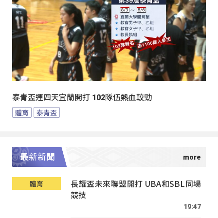
泰青盃連四天宜蘭開打 102隊伍熱血較勁
體育
泰青盃
最新新聞
長耀盃未來聯盟開打 UBA和SBL同場
體育
競技
19:47