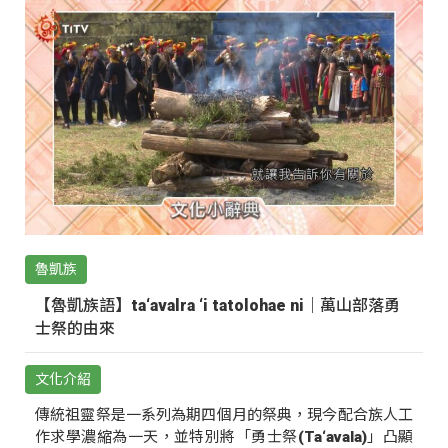
魯凱族
【魯凱族語】ta‘avalra ‘i tatolohae ni｜萬山部落勇
士祭的由來
文化介紹
傳統祖靈祭是一系列為期四個月的祭典，現今配合族人工
作求學濃縮為一天，並特別將「勇士祭(Ta‘avala)」凸顯