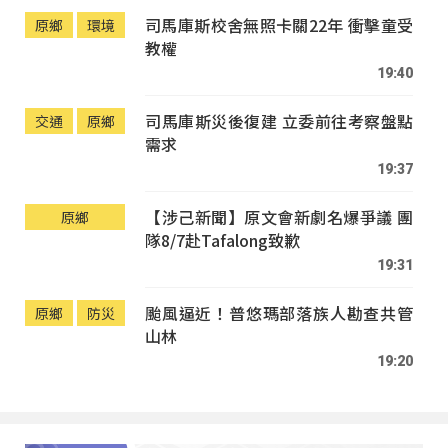
司馬庫斯校舍無照卡關22年 衝擊童受
原鄉
環境
教權
19:40
司馬庫斯災後復建 立委前往考察盤點
交通
原鄉
需求
19:37
【涉己新聞】原文會新劇名爆爭議 團
原鄉
隊8/7赴Tafalong致歉
19:31
颱風逼近！普悠瑪部落族人勘查共管
原鄉
防災
山林
19:20