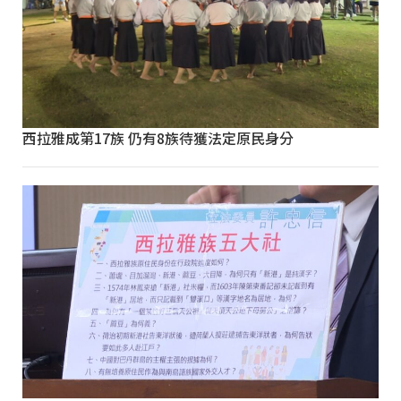
西拉雅成第17族 仍有8族待獲法定原民身分