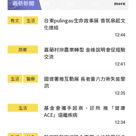
最新新聞
台東pulingau生命故事展 香氛串起文
教文
生活
化連結
12:44
嘉蘭村拚農業轉型 金峰說明會促經驗
原鄉
交流
12:41
國健署推互動展 長者量六力揪失能警
生活
醫療
訊
12:35
基金會攜手超商、診所 推「健康
生活
ACE」遠離疾病
12:34