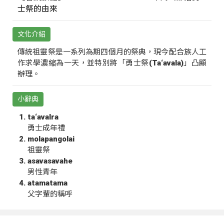
士祭的由來
文化介紹
傳統祖靈祭是一系列為期四個月的祭典，現今配合族人工
作求學濃縮為一天，並特別將「勇士祭(Ta‘avala)」凸顯
辦理。
小辭典
ta‘avalra
勇士成年禮
molapangolai
祖靈祭
asavasavahe
男性青年
atamatama
父字輩的稱呼