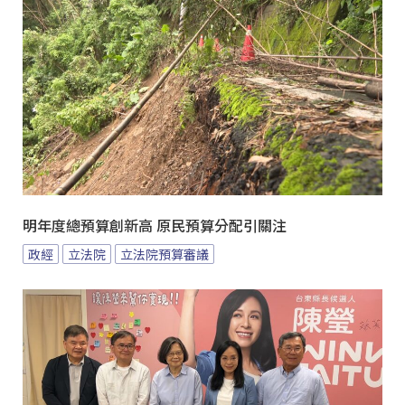
明年度總預算創新高 原民預算分配引關注
政經
立法院
立法院預算審議