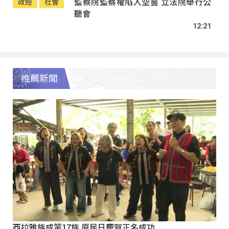
監察院監察權陷入空窗 立法院舉行公
政經
社會
聽會
12:21
推薦新聞
西拉雅族成第17族 原民日慶賀正名成功