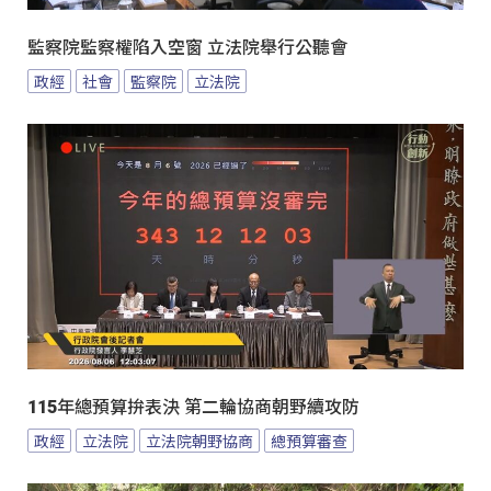
監察院監察權陷入空窗 立法院舉行公聽會
政經
社會
監察院
立法院
115年總預算拚表決 第二輪協商朝野續攻防
政經
立法院
立法院朝野協商
總預算審查