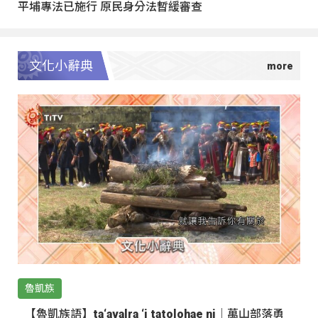
平埔專法已施行 原民身分法暫緩審查
文化小辭典
魯凱族
【魯凱族語】ta‘avalra ‘i tatolohae ni｜萬山部落勇