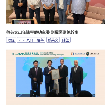
蔡英文出任陳瑩競總主委 劉櫂豪當總幹事
政經
2026九合一選舉
蔡英文
陳瑩