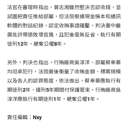
法官在審理時指出，曾志湘雖然堅決否認收錢，並
試圖把責任推給部屬，但法院根據現金帳本和通訊
軟體的對話紀錄，認定收賄事證確鑿，判決書中嚴
厲批評帶頭敗壞官風，且犯後毫無反省，執行有期
徒刑12年，褫奪公權8年。
另外，判決也指出，行賄廠商吳淳洋、部屬蔡幸蓁
均坦承犯行，法院最後衡量了收賄金額、標案規模
以及各人的認罪態度，依法做出，蔡幸蓁應執行有
期徒刑2年，緩刑5年期間付保護管束，行賄廠商吳
淳洋應執行有期徒刑1年，褫奪公權1年。​
責任編輯：Nxy