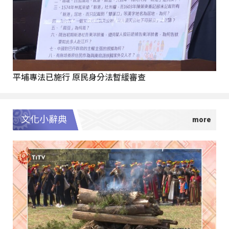
平埔專法已施行 原民身分法暫緩審查
文化小辭典