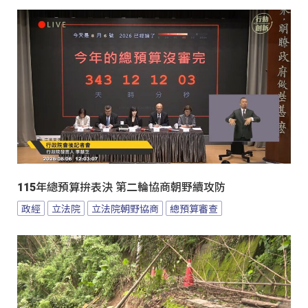
115年總預算拚表決 第二輪協商朝野續攻防
政經
立法院
立法院朝野協商
總預算審查