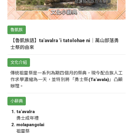
魯凱族
【魯凱族語】ta‘avalra ‘i tatolohae ni｜萬山部落勇
士祭的由來
文化介紹
傳統祖靈祭是一系列為期四個月的祭典，現今配合族人工
作求學濃縮為一天，並特別將「勇士祭(Ta‘avala)」凸顯
辦理。
小辭典
ta‘avalra
勇士成年禮
molapangolai
祖靈祭