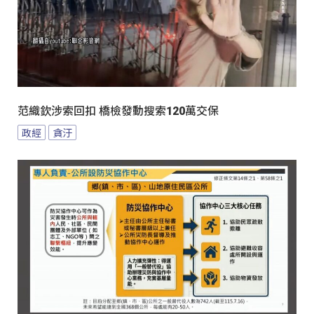
范織欽涉索回扣 橋檢發動搜索120萬交保
政經
貪汙