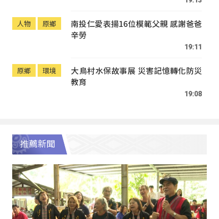
南投仁愛表揚16位模範父親 感謝爸爸
人物
原鄉
辛勞
19:11
大鳥村水保故事展 災害記憶轉化防災
原鄉
環境
教育
19:08
推薦新聞