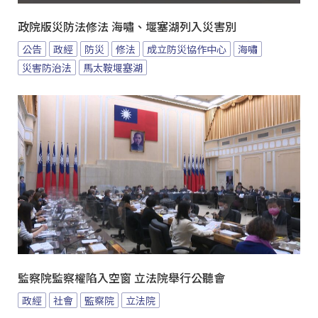
政院版災防法修法 海嘯、堰塞湖列入災害別
公告
政經
防災
修法
成立防災協作中心
海嘯
災害防治法
馬太鞍堰塞湖
監察院監察權陷入空窗 立法院舉行公聽會
政經
社會
監察院
立法院