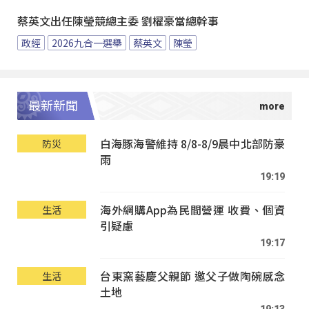
蔡英文出任陳瑩競總主委 劉櫂豪當總幹事
政經
2026九合一選舉
蔡英文
陳瑩
最新新聞
白海豚海警維持 8/8-8/9晨中北部防豪
防災
雨
19:19
海外網購App為民間營運 收費、個資
生活
引疑慮
19:17
台東窯藝慶父親節 邀父子做陶碗感念
生活
土地
19:13