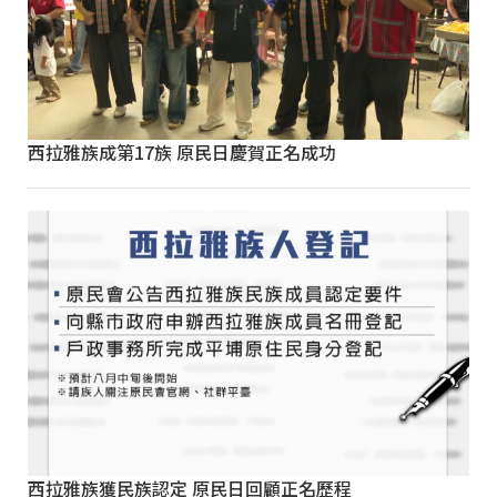
西拉雅族成第17族 原民日慶賀正名成功
西拉雅族獲民族認定 原民日回顧正名歷程