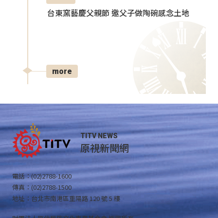
台東窯藝慶父親節 邀父子做陶碗感念土地
more
TITV NEWS
原視新聞網
電話：(02)2788-1600
傳真：(02)2788-1500
地址：台北市南港區重陽路 120 號 5 樓