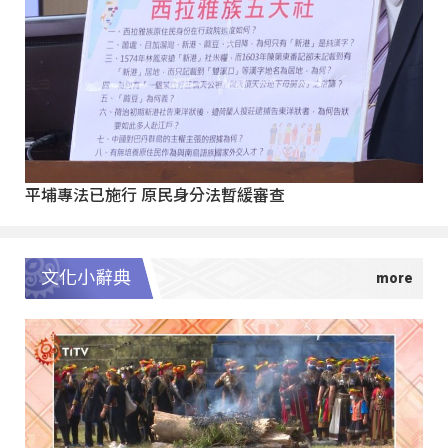
平埔專法已施行 原民身分法暫緩審查
文化小辭典