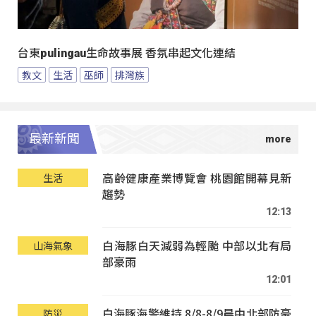
台東pulingau生命故事展 香氛串起文化連結
教文
生活
巫師
排灣族
最新新聞
高齡健康產業博覽會 桃園館開幕見新
生活
趨勢
12:13
白海豚白天減弱為輕颱 中部以北有局
山海氣象
部豪雨
12:01
白海豚海警維持 8/8-8/9晨中北部防豪
防災