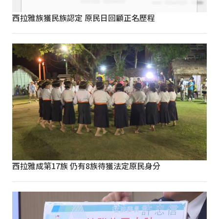
西拉雅族獲民族認定 原民日回顧正名歷程
西拉雅成第17族 仍有8族待獲法定原民身分