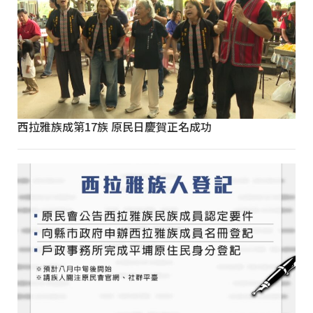
西拉雅族成第17族 原民日慶賀正名成功