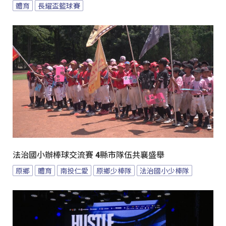
體育
長耀盃籃球賽
法治國小辦棒球交流賽 4縣市隊伍共襄盛舉
原鄉
體育
南投仁愛
原鄉少棒隊
法治國小少棒隊