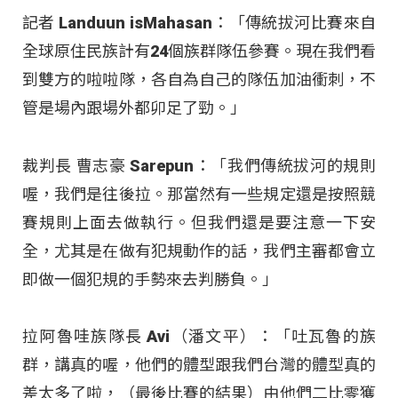
記者 Landuun isMahasan：「傳統拔河比賽來自
全球原住民族計有24個族群隊伍參賽。現在我們看
到雙方的啦啦隊，各自為自己的隊伍加油衝刺，不
管是場內跟場外都卯足了勁。」
裁判長 曹志豪 Sarepun：「我們傳統拔河的規則
喔，我們是往後拉。那當然有一些規定還是按照競
賽規則上面去做執行。但我們還是要注意一下安
全，尤其是在做有犯規動作的話，我們主審都會立
即做一個犯規的手勢來去判勝負。」
拉阿魯哇族隊長 Avi（潘文平）：「吐瓦魯的族
群，講真的喔，他們的體型跟我們台灣的體型真的
差太多了啦，（最後比賽的結果）由他們二比零獲