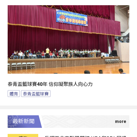
泰青盃籃球賽40年 信仰凝聚族人向心力
體育
泰青盃籃球賽
最新新聞