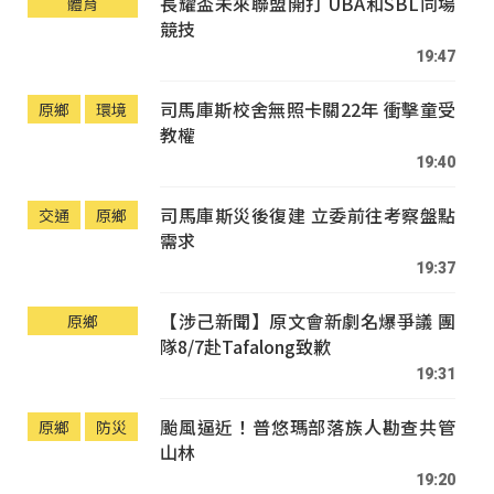
長耀盃未來聯盟開打 UBA和SBL同場
體育
競技
19:47
司馬庫斯校舍無照卡關22年 衝擊童受
原鄉
環境
教權
19:40
司馬庫斯災後復建 立委前往考察盤點
交通
原鄉
需求
19:37
【涉己新聞】原文會新劇名爆爭議 團
原鄉
隊8/7赴Tafalong致歉
19:31
颱風逼近！普悠瑪部落族人勘查共管
原鄉
防災
山林
19:20