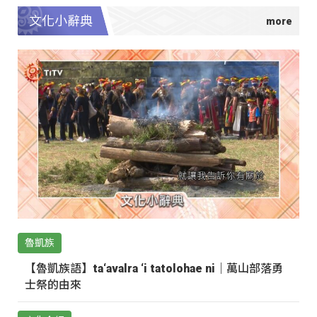
文化小辭典
魯凱族
【魯凱族語】ta‘avalra ‘i tatolohae ni｜萬山部落勇
士祭的由來