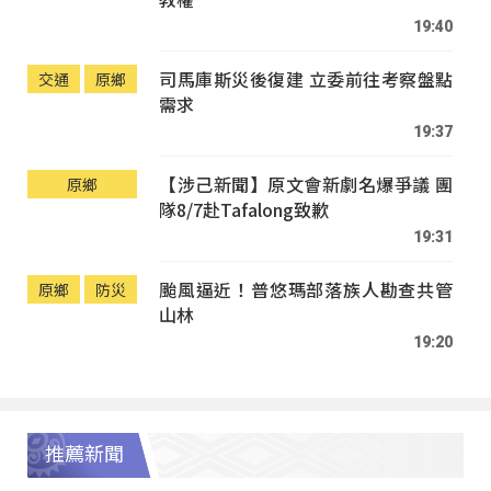
19:40
司馬庫斯災後復建 立委前往考察盤點
交通
原鄉
需求
19:37
【涉己新聞】原文會新劇名爆爭議 團
原鄉
隊8/7赴Tafalong致歉
19:31
颱風逼近！普悠瑪部落族人勘查共管
原鄉
防災
山林
19:20
推薦新聞