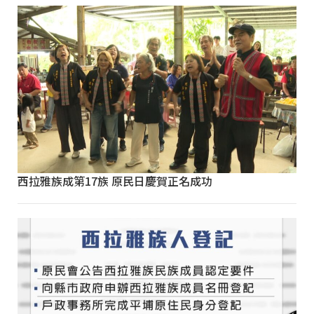
西拉雅族成第17族 原民日慶賀正名成功