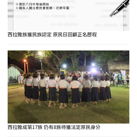
西拉雅族獲民族認定 原民日回顧正名歷程
西拉雅成第17族 仍有8族待獲法定原民身分