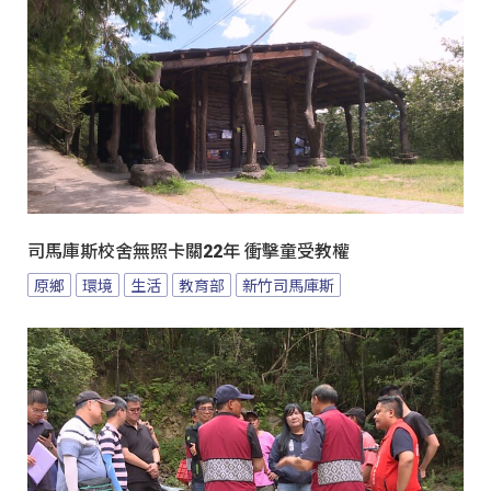
司馬庫斯校舍無照卡關22年 衝擊童受教權
原鄉
環境
生活
教育部
新竹司馬庫斯