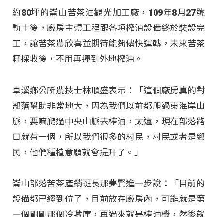
約80坪的崙山苦茶油觀光加工廠，109年8月27號
動土後，廠房主體工程跟各項榨油設備終於裝設完
工，讓苦茶農欣喜並期待能夠儘快運轉，未來苦茶
籽採收後，不用再運到外地榨油。
卓溪鄉公所農技士林順盛表示：「這個廠房真的對
部落幫助非常地大，因為我們以前都爬過東海岸山
脈，要嘛爬過中央山脈去榨油，太遠，現在部落路
口就有一個，所以我們很多的村民，村民或者是鄉
民，他們種植意願就會提升了。」
崙山部落苦茶產銷班長那夢賢進一步說：「目前的
設備都已經到位了，目前放在廠房內，可能就是第
一個剛剛那個冷藏庫，再過來就是榨油機，然後就