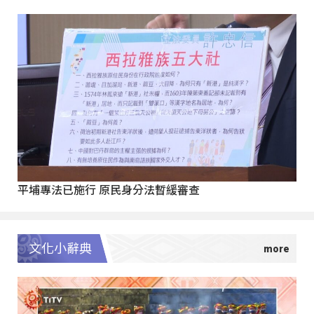
平埔專法已施行 原民身分法暫緩審查
文化小辭典