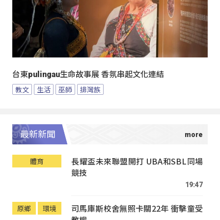
台東pulingau生命故事展 香氛串起文化連結
教文
生活
巫師
排灣族
最新新聞
長耀盃未來聯盟開打 UBA和SBL同場
體育
競技
19:47
司馬庫斯校舍無照卡關22年 衝擊童受
原鄉
環境
教權