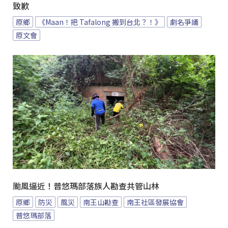
致歉
原鄉
《Maan！把 Tafalong 搬到台北？！》
劇名爭議
原文會
颱風逼近！普悠瑪部落族人勘查共管山林
原鄉
防災
風災
南王山勘查
南王社區發展協會
普悠瑪部落