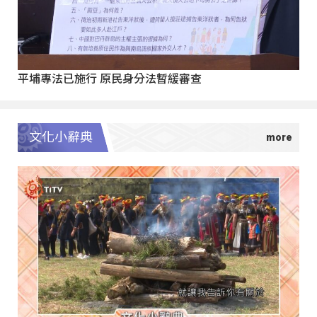
平埔專法已施行 原民身分法暫緩審查
文化小辭典