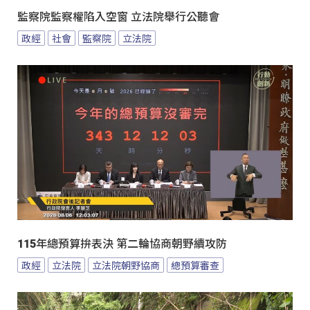
監察院監察權陷入空窗 立法院舉行公聽會
政經
社會
監察院
立法院
115年總預算拚表決 第二輪協商朝野續攻防
政經
立法院
立法院朝野協商
總預算審查