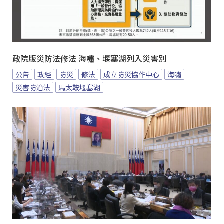
政院版災防法修法 海嘯、堰塞湖列入災害別
公告
政經
防災
修法
成立防災協作中心
海嘯
災害防治法
馬太鞍堰塞湖