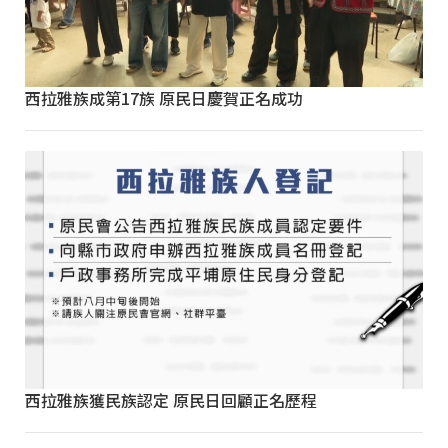
西拉雅族成第17族 原民日慶賀正名成功
西拉雅族獲民族認定 原民日回顧正名歷程