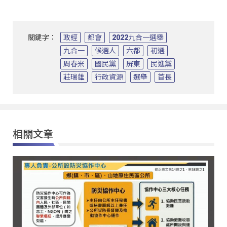
關鍵字：
政經
都會
2022九合一選舉
九合一
候選人
六都
初選
周春米
國民黨
屏東
民進黨
莊瑞雄
行政資源
選舉
首長
相關文章