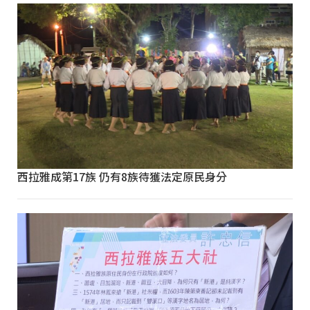
西拉雅成第17族 仍有8族待獲法定原民身分