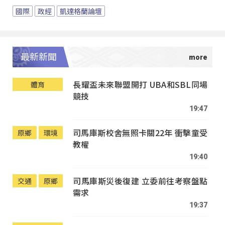
國際
政經
凱達格蘭論壇
最新新聞
長耀盃未來聯盟開打 UBA和SBL同場
體育
競技
19:47
司馬庫斯校舍無照卡關22年 衝擊童受
原鄉
環境
教權
19:40
司馬庫斯災後復建 立委前往考察盤點
交通
原鄉
需求
19:37