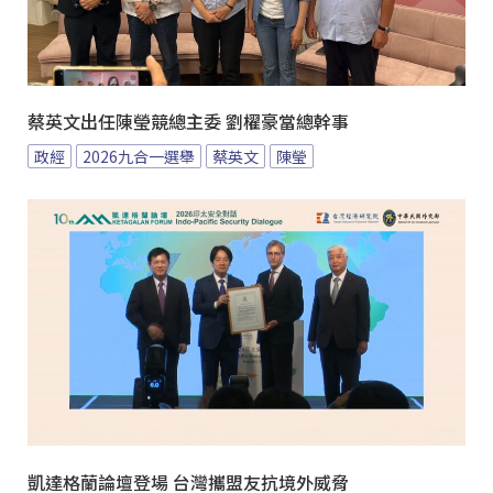
蔡英文出任陳瑩競總主委 劉櫂豪當總幹事
政經
2026九合一選舉
蔡英文
陳瑩
凱達格蘭論壇登場 台灣攜盟友抗境外威脅