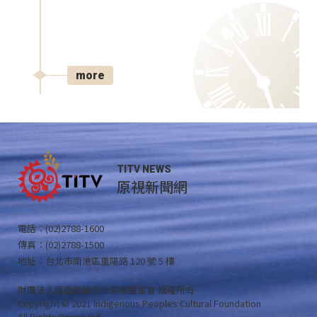
more
TITV NEWS
原視新聞網
電話：(02)2788-1600
傳真：(02)2788-1500
地址：台北市南港區重陽路 120 號 5 樓
財團法人原住民族文化事業基金會 版權所有
Copyright © 2021 Indigenous Peoples Cultural Foundation
All Rights Reserved .