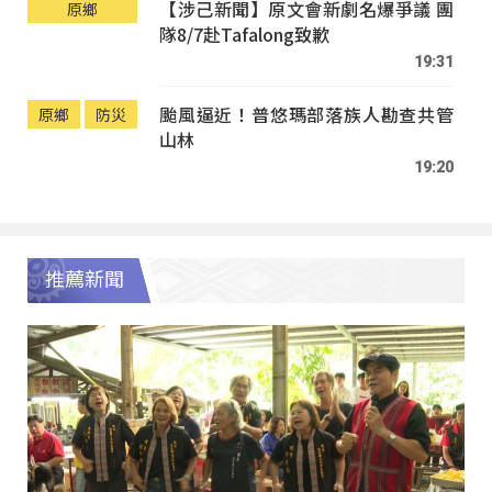
【涉己新聞】原文會新劇名爆爭議 團
原鄉
隊8/7赴Tafalong致歉
19:31
颱風逼近！普悠瑪部落族人勘查共管
原鄉
防災
山林
19:20
推薦新聞