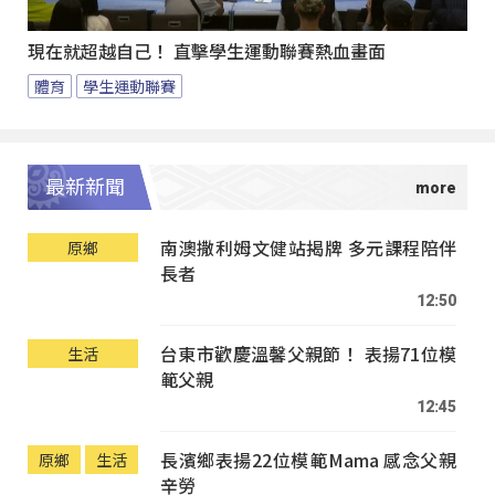
現在就超越自己！ 直擊學生運動聯賽熱血畫面
體育
學生運動聯賽
最新新聞
南澳撒利姆文健站揭牌 多元課程陪伴
原鄉
長者
12:50
台東市歡慶溫馨父親節！ 表揚71位模
生活
範父親
12:45
長濱鄉表揚22位模範Mama 感念父親
原鄉
生活
辛勞