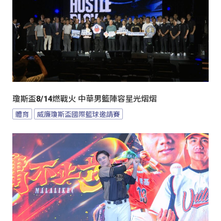
瓊斯盃8/14燃戰火 中華男籃陣容星光熠熠
體育
威廉瓊斯盃國際籃球邀請賽