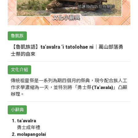
魯凱族
【魯凱族語】ta‘avalra ‘i tatolohae ni｜萬山部落勇
士祭的由來
文化介紹
傳統祖靈祭是一系列為期四個月的祭典，現今配合族人工
作求學濃縮為一天，並特別將「勇士祭(Ta‘avala)」凸顯
辦理。
小辭典
ta‘avalra
勇士成年禮
molapangolai