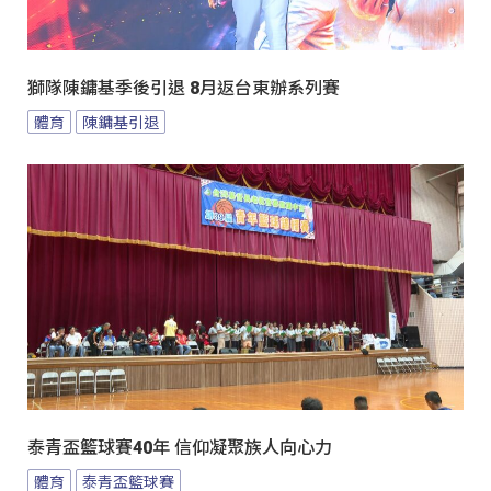
獅隊陳鏞基季後引退 8月返台東辦系列賽
體育
陳鏞基引退
泰青盃籃球賽40年 信仰凝聚族人向心力
體育
泰青盃籃球賽