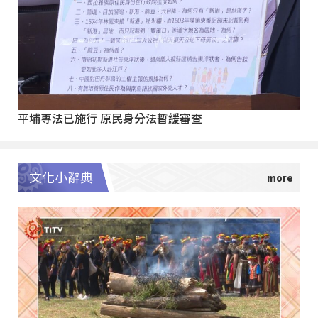
平埔專法已施行 原民身分法暫緩審查
文化小辭典