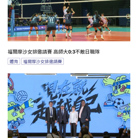
福爾摩沙女排邀請賽 高師大0:3不敵日職隊
體育
福爾摩沙女排邀請賽