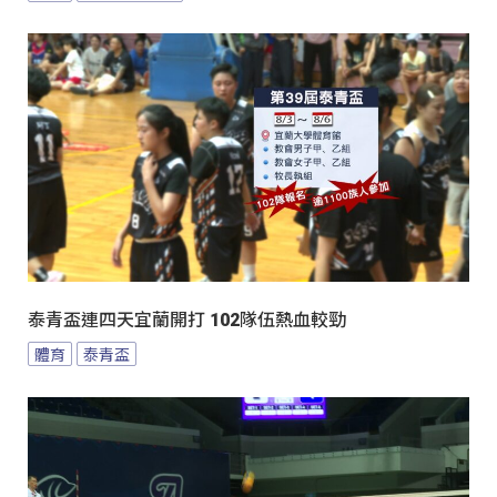
泰青盃連四天宜蘭開打 102隊伍熱血較勁
體育
泰青盃