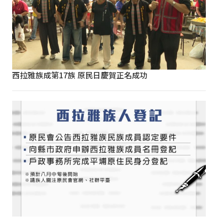
西拉雅族成第17族 原民日慶賀正名成功