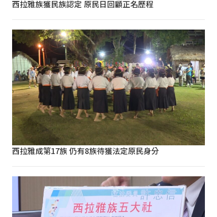
西拉雅族獲民族認定 原民日回顧正名歷程
西拉雅成第17族 仍有8族待獲法定原民身分