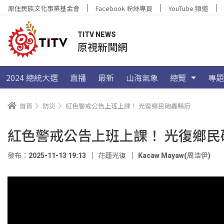
原住民族文化事業基金會
Facebook 粉絲專頁
YouTube 頻道
TITV NEWS
原視新聞網
2024 總統大選
直播
最新
山海氣象
總覽
專題
首頁
防災
紅色警戒公告上班上課！ 光復鄉民砲轟縣府
紅色警戒公告上班上課！ 光復鄉民
發布：2025-11-13 19:13
花蓮光復
Kacaw Mayaw(周浩伊)