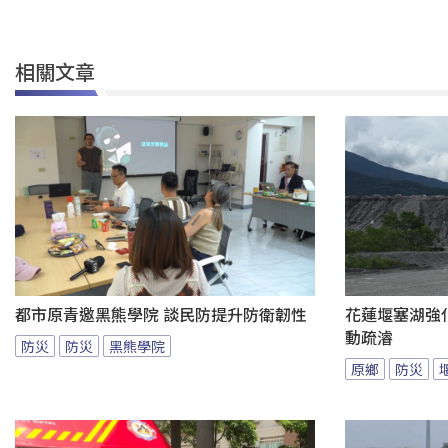
相關文章
都市原青邀黑熊學院 談民防提升防衛韌性
花蓮堰塞湖強
動疏濬
防災
防災
黑熊學院
原鄉
防災