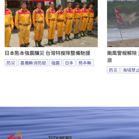
日本熊本強震釀災 台灣特搜隊整備馳援
颱風警報解除
浪
防災
嘉義縣消防局
強震
日本
熊本縣
防災
海域禁
TITV NEWS