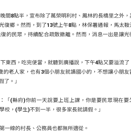
日晚間8點半，宣布除了萬榮明利村、鳳林的長橋里之外，
含光復鄉。然而，到了13號上午8點，林保署通報，馬太鞍
光復的民眾，持續配合疏散撤離。然而，消息一出是讓光
剛放下東西，吃完便當，就聽到廣播說，下午4點又要溢流了
80歲的老人家，也有3個小朋友就讀國小的，不想讓小朋友
請假了。」
(蔡依靜)：「(縣府)你前一天說要上班上課，你是要民眾現在
學校，(學生)不到一半，很多家長就請假。」
第一線的村長、公務員也都無所適從。