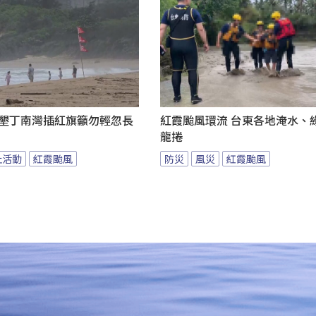
 墾丁南灣插紅旗籲勿輕忽長
紅霞颱風環流 台東各地淹水、
龍捲
止活動
紅霞颱風
防災
風災
紅霞颱風