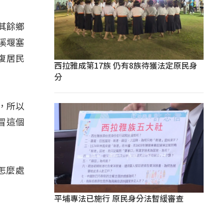
其餘鄉
溪堰塞
復居民
西拉雅成第17族 仍有8族待獲法定原民身
分
，所以
冒這個
要怎麼處
平埔專法已施行 原民身分法暫緩審查