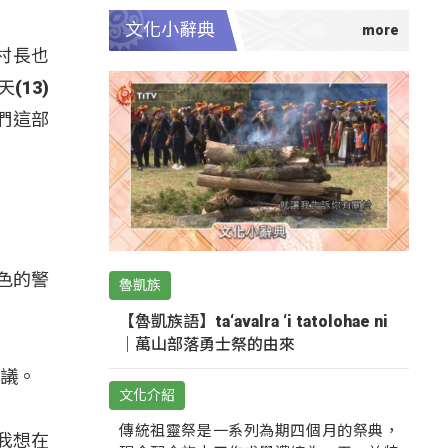
文化小辭典
，村長也
13)
們這部
紅色的警
魯凱族
【魯凱族語】ta‘avalra ‘i tatolohae ni
｜萬山部落勇士祭的由來
研議。
文化介紹
傳統祖靈祭是一系列為期四個月的祭典，
我想在