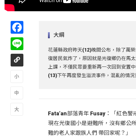
Facebook
大綱
Line
花蓮縣政府昨天(12)晚間公布，除了
復居民氣炸了，原因就是光復鄉仍在馬太
上課，不僅民眾要重新再一次回到安置中
(13)下午再度發生溢流事件，混亂的情
A
A
Fata’an部落青年 Fusay：
A
現在光復國小是避難所，沒有鄉公
難的老人家跟族人們 帶回家呢？」