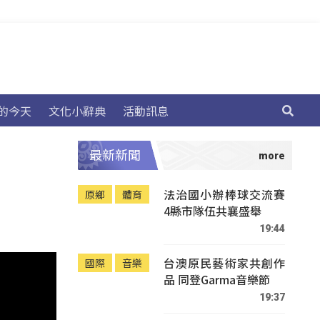
的今天
文化小辭典
活動訊息
最新新聞
法治國小辦棒球交流賽
原鄉
體育
4縣市隊伍共襄盛舉
19:44
台澳原民藝術家共創作
國際
音樂
品 同登Garma音樂節
19:37