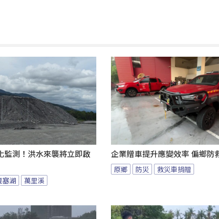
化監測！洪水來襲將立即啟
企業贈車提升應變效率 偏鄉防
原鄉
防災
救災車捐贈
堰塞湖
萬里溪