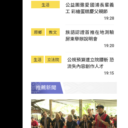
公益團邀愛國浦長輩義
生活
工 彩繪蛋糕慶父親節
19:28
族語認證首推在地測驗
原鄉
教文
屏東舉辦說明會
19:20
公視預算遭立院腰斬 恐
生活
立法院
流失內容創作人才
19:15
推薦新聞