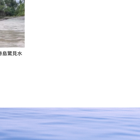
綠島驚見水