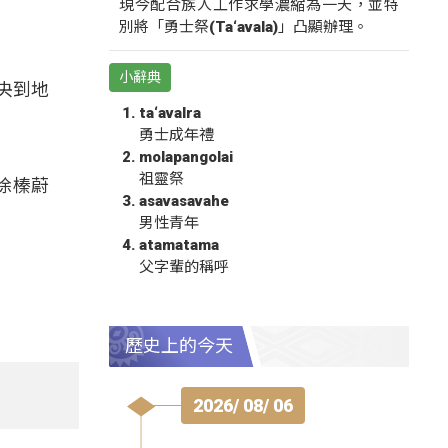
現今配合族人工作求學濃縮為一天，並特
別將「勇士祭(Ta‘avala)」凸顯辦理。
小辭典
中央到地
ta‘avalra
勇士成年禮
molapangolai
祖靈祭
徐榛蔚
asavasavahe
男性青年
atamatama
父字輩的稱呼
歷史上的今天
2026/ 08/ 06