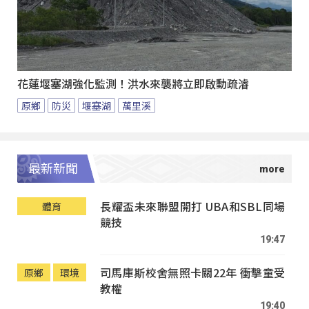
花蓮堰塞湖強化監測！洪水來襲將立即啟動疏濬
原鄉
防災
堰塞湖
萬里溪
最新新聞
長耀盃未來聯盟開打 UBA和SBL同場
體育
競技
19:47
司馬庫斯校舍無照卡關22年 衝擊童受
原鄉
環境
教權
19:40