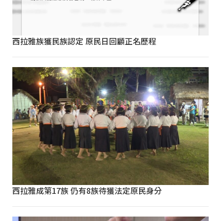
西拉雅族獲民族認定 原民日回顧正名歷程
西拉雅成第17族 仍有8族待獲法定原民身分