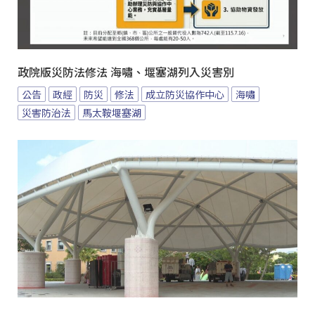
政院版災防法修法 海嘯、堰塞湖列入災害別
公告
政經
防災
修法
成立防災協作中心
海嘯
災害防治法
馬太鞍堰塞湖