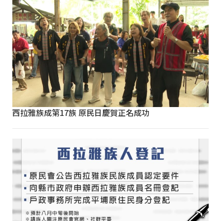
西拉雅族成第17族 原民日慶賀正名成功