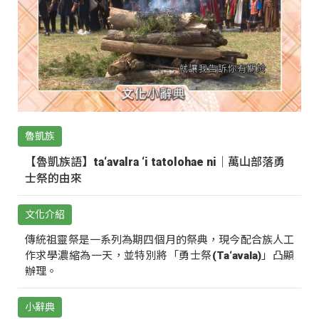
魯凱族
【魯凱族語】ta‘avalra ‘i tatolohae ni｜萬山部落勇
士祭的由來
文化介紹
傳統祖靈祭是一系列為期四個月的祭典，現今配合族人工
作求學濃縮為一天，並特別將「勇士祭(Ta‘avala)」凸顯
辦理。
小辭典