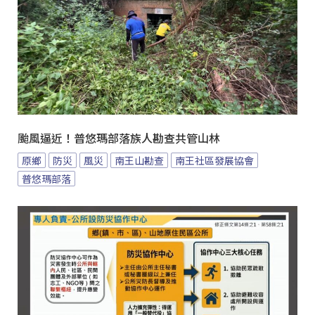
颱風逼近！普悠瑪部落族人勘查共管山林
原鄉
防災
風災
南王山勘查
南王社區發展協會
普悠瑪部落