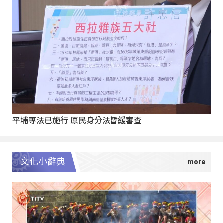
平埔專法已施行 原民身分法暫緩審查
文化小辭典