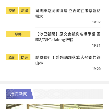
司馬庫斯災後復建 立委前往考察盤點
交通
原鄉
需求
19:37
【涉己新聞】原文會新劇名爆爭議 團
原鄉
隊8/7赴Tafalong致歉
19:31
颱風逼近！普悠瑪部落族人勘查共管
原鄉
防災
山林
19:20
推薦新聞