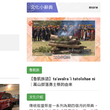
文化小辭典
魯凱族
【魯凱族語】ta‘avalra ‘i tatolohae ni
｜萬山部落勇士祭的由來
文化介紹
傳統祖靈祭是一系列為期四個月的祭典，