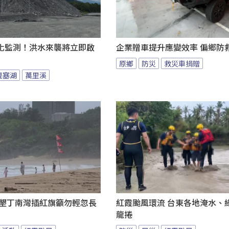
化監測！洪水來襲將立即啟
企業贈車提升應變效率 偏鄉防
原鄉
防災
救災車捐贈
堰塞湖
萬里溪
 墾丁南灣插紅旗籲勿輕忽長
紅霞颱風環流 台東各地淹水、
龍捲