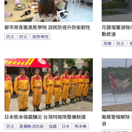
都市原青邀黑熊學院 談民防提升防衛韌性
花蓮堰塞湖強
動疏濬
防災
防災
黑熊學院
原鄉
防災
日本熊本強震釀災 台灣特搜隊整備馳援
颱風警報解除
浪
防災
嘉義縣消防局
強震
日本
熊本縣