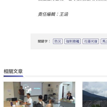
責任編輯：王涵
關鍵字：
防災
強制撤離
花蓮光復
馬
相關文章