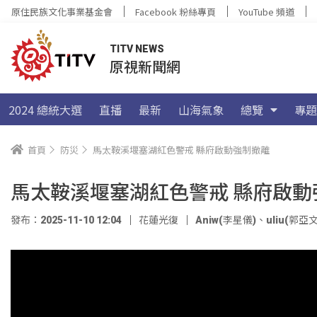
原住民族文化事業基金會
Facebook 粉絲專頁
YouTube 頻道
TITV NEWS
原視新聞網
2024 總統大選
直播
最新
山海氣象
總覽
專題
首頁
防災
馬太鞍溪堰塞湖紅色警戒 縣府啟動強制撤離
馬太鞍溪堰塞湖紅色警戒 縣府啟動
發布：2025-11-10 12:04
花蓮光復
Aniw(李星儀)
、
uliu(郭亞文