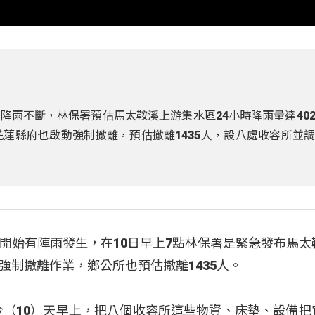
降雨不斷，林保署預估馬太鞍溪上游集水區24小時降雨量達40
花蓮縣府也啟動強制撤離，預估撤離1435人，設八處收容所並
開始有陣雨發生，在10日早上7點林保署是緊急發布馬太
強制撤離作業，鄉公所也預估撤離1435人。
今（10）天早上，把八個收容所這些物資、床墊、設備把