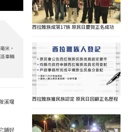
西拉雅族成第17族 原民日慶賀正名成功
2毫米，
調派車輛
西拉雅族獲民族認定 原民日回顧正名歷程
鞍溪堰
它鋪好