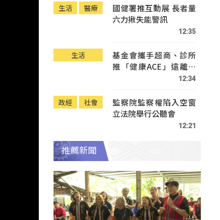
國健署推互動展 長者量
生活
醫療
六力揪失能警訊
12:35
基金會攜手超商、診所
生活
推「健康ACE」遠離疾
病
12:34
監察院監察權陷入空窗
政經
社會
立法院舉行公聽會
12:21
推薦新聞