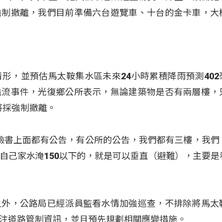
強制撤離，我們目前準備六台遊覽車、十台的金卡車，大
形，並預估馬太鞍集水區未來24小時累積降雨預測402
溢流事件，光復鄉公所表示，無論建築物是否有兩層樓，
將採強制撤離。
們的臉書上面都有公告，有公所的公告，我們都有三樓，我們
自己家水淹150以下的，就是可以垂直（避難），主要是
之外，公路局已經派員監看水情加強巡查，不排除將馬太
注道路管制資訊，並且預先規劃相關應變措施。