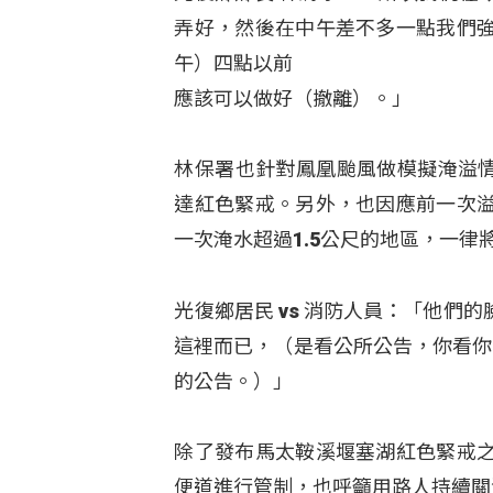
弄好，然後在中午差不多一點我們
午）四點以前
應該可以做好（撤離）。」
林保署也針對鳳凰颱風做模擬淹溢情
達紅色緊戒。另外，也因應前一次
一次淹水超過1.5公尺的地區，一律
光復鄉居民 vs 消防人員：「他
這裡而已，（是看公所公告，你看你
的公告。）」
除了發布馬太鞍溪堰塞湖紅色緊戒
便道進行管制，也呼籲用路人持續關