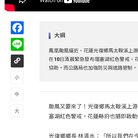
Facebook
大綱
Line
鳳凰颱風逼近，花蓮光復鄉馬太鞍溪上游
在10日清晨緊急發布堰塞湖紅色警戒，
協助。而公路局也加強防災與道路管制。
A
颱風又要來了！光復鄉馬太鞍溪上游
A
塞湖紅色警戒，花蓮縣府也隨即啟動
A
光復鄉鄉長 林清水：「所以我們在