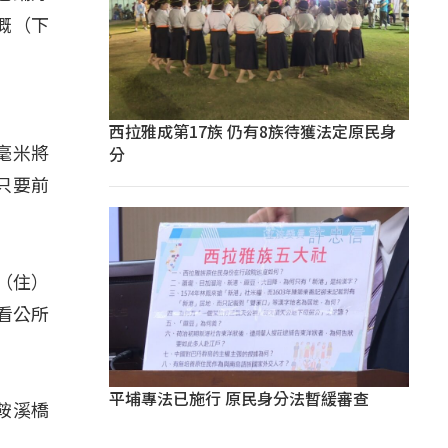
概（下
西拉雅成第17族 仍有8族待獲法定原民身
分
毫米將
只要前
（住）
看公所
平埔專法已施行 原民身分法暫緩審查
鞍溪橋