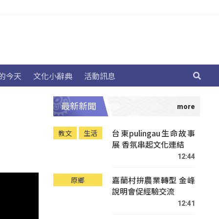
的今天
文化小辭典
活動訊息
最新新聞
台東pulingau生命故事
教文
生活
展 香氛串起文化連結
12:44
嘉蘭村拚農業轉型 金峰
原鄉
說明會促經驗交流
12:41