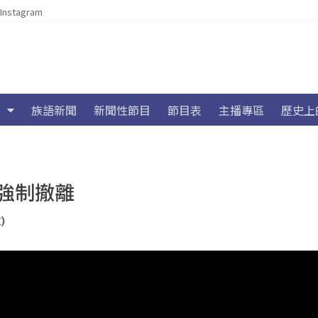
Instagram
族語新聞
新聞性節目
節目表
主播專區
歷史上
強制撤離
)