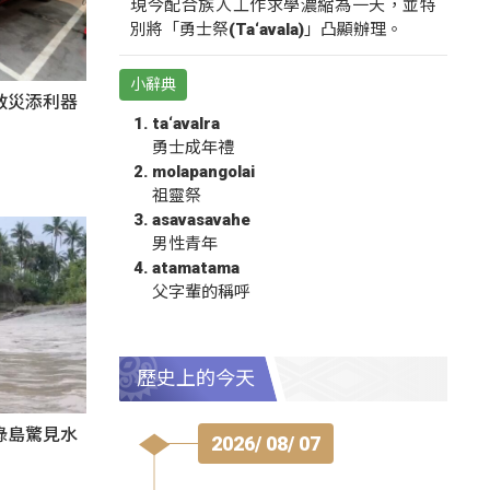
現今配合族人工作求學濃縮為一天，並特
別將「勇士祭(Ta‘avala)」凸顯辦理。
小辭典
救災添利器
ta‘avalra
勇士成年禮
molapangolai
祖靈祭
asavasavahe
男性青年
atamatama
父字輩的稱呼
歷史上的今天
綠島驚見水
2026/ 08/ 07