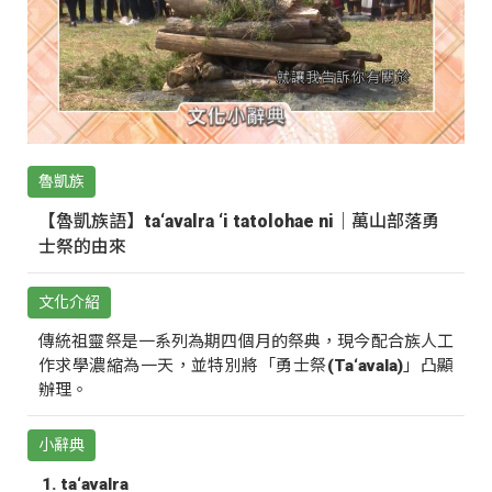
魯凱族
【魯凱族語】ta‘avalra ‘i tatolohae ni｜萬山部落勇
士祭的由來
文化介紹
傳統祖靈祭是一系列為期四個月的祭典，現今配合族人工
作求學濃縮為一天，並特別將「勇士祭(Ta‘avala)」凸顯
辦理。
小辭典
ta‘avalra