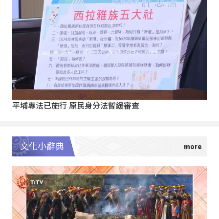
平埔專法已施行 原民身分法暫緩審查
文化小辭典