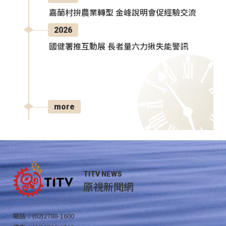
嘉蘭村拚農業轉型 金峰說明會促經驗交流
2026
國健署推互動展 長者量六力揪失能警訊
more
TITV NEWS
原視新聞網
電話：(02)2788-1600