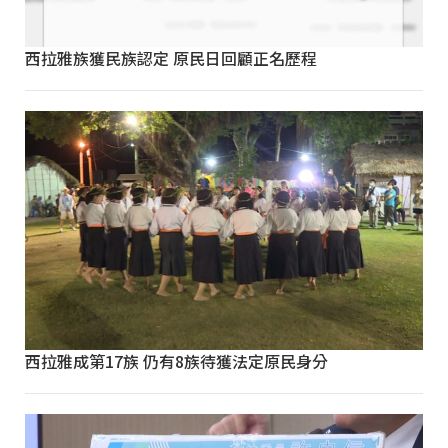
西拉雅族獲民族認定 原民日回顧正名歷程
西拉雅成第17族 仍有8族待獲法定原民身分