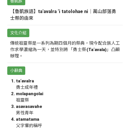
魯凱族
【魯凱族語】ta‘avalra ‘i tatolohae ni｜萬山部落勇
士祭的由來
文化介紹
傳統祖靈祭是一系列為期四個月的祭典，現今配合族人工
作求學濃縮為一天，並特別將「勇士祭(Ta‘avala)」凸顯
辦理。
小辭典
ta‘avalra
勇士成年禮
molapangolai
祖靈祭
asavasavahe
男性青年
atamatama
父字輩的稱呼