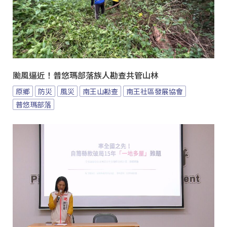
颱風逼近！普悠瑪部落族人勘查共管山林
原鄉
防災
風災
南王山勘查
南王社區發展協會
普悠瑪部落