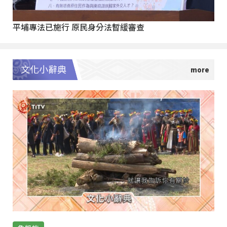
平埔專法已施行 原民身分法暫緩審查
文化小辭典