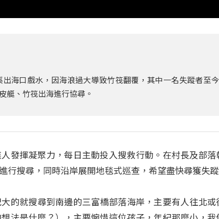
溪出海口戲水，因海浪過大導致竹筏翻覆，其中一名失蹤者至
皮艇、竹筏出海進行協尋。
族人發揮凝聚力，每日主動投入搜救行動。在村長及部落
進行搜尋，同時沿岸展開地毯式巡查，希望盡快尋獲失
們年紀大的就搜尋到南邊的三富橋部落海岸，主要有人往北或
的想法是什麼？），主要惋惜這位孩子，年紀那麼小，我