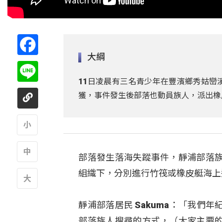
Facebook
大綱
Line
11日凌晨有三名青少年在豐濱鄉秀姑巒
獲，事件發生後部落也動員族人，派出橡
A
部落發生落海失蹤事件，靜浦部落
A
組織下，分別進行竹筏或橡皮艇海上
A
靜浦部落居民 Sakuma：「我
部落族人搜尋的方式，（大家主要