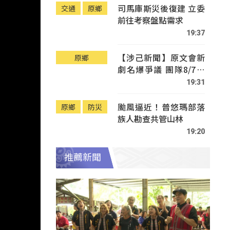
司馬庫斯災後復建 立委
交通
原鄉
前往考察盤點需求
19:37
【涉己新聞】原文會新
原鄉
劇名爆爭議 團隊8/7赴
Tafalong致歉
19:31
颱風逼近！普悠瑪部落
原鄉
防災
族人勘查共管山林
19:20
推薦新聞