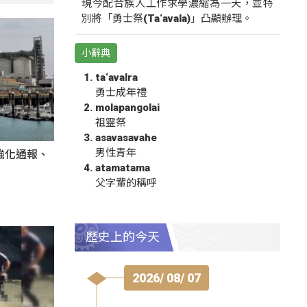
現今配合族人工作求學濃縮為一天，並特
別將「勇士祭(Ta‘avala)」凸顯辦理。
小辭典
ta‘avalra
勇士成年禮
molapangolai
祖靈祭
asavasavahe
男性青年
強化通報、
atamatama
父字輩的稱呼
歷史上的今天
2026/ 08/ 07