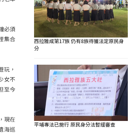
鐘必須
裡集合
西拉雅成第17族 仍有8族待獲法定原民身
分
遊玩，
少女不
但至今
，現在
平埔專法已施行 原民身分法暫緩審查
遺海巡