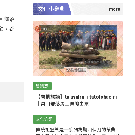
文化小辭典
。部落
動，都
魯凱族
【魯凱族語】ta‘avalra ‘i tatolohae ni
｜萬山部落勇士祭的由來
文化介紹
傳統祖靈祭是一系列為期四個月的祭典，