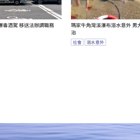
爆毒酒駕 移送法辦調職務
瑪家牛角灣溪瀑布溺水意外 男
治
社會
溺水意外