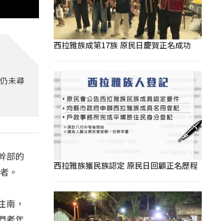
西拉雅族成第17族 原民日慶賀正名成功
今仍未尋
幹部的
西拉雅族獲民族認定 原民日回顧正名歷程
蹤者。
往南，
們老年