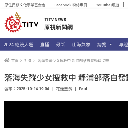
原住民族文化事業基金會
Facebook 粉絲專頁
YouTube 頻道
TITV NEWS
原視新聞網
2024 總統大選
直播
最新
山海氣象
總覽
專題
首頁
社會
落海失蹤少女搜救中 靜浦部落自發動員協尋
落海失蹤少女搜救中 靜浦部落自發
發布：2025-10-14 19:04
花蓮豐濱
Faul