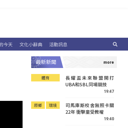
的今天
文化小辭典
活動訊息
最新新聞
長耀盃未來聯盟開打
體育
UBA和SBL同場競技
19:47
司馬庫斯校舍無照卡關
原鄉
環境
22年 衝擊童受教權
19:40