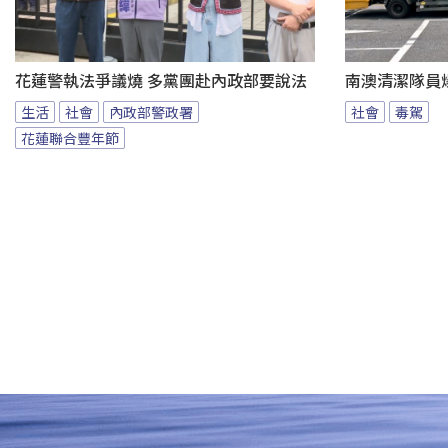
花蓮警執法爭議燒 多黨團赴內政部要說法
南澳清潔隊員
生活
社會
內政部警政署
社會
毒駕
花蓮聯合豐年節