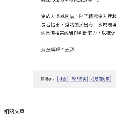
令族人深感惋惜。除了積極投入搜
長者指出，秀姑巒溪出海口水域環
需具備相當經驗與判斷能力，以確保
責任編輯：王涵
關鍵字：
社會
秀姑巒溪
花蓮落海案
相關文章