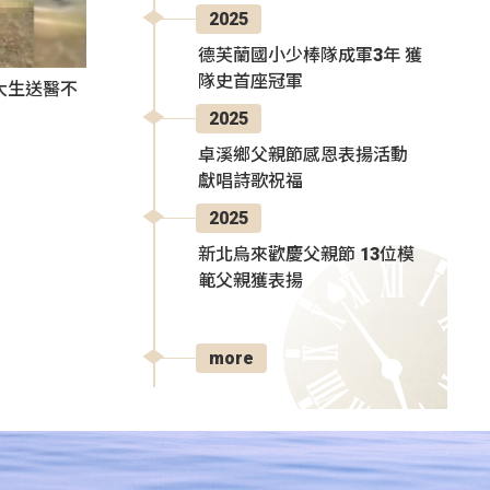
2025
德芙蘭國小少棒隊成軍3年 獲
隊史首座冠軍
大生送醫不
2025
卓溪鄉父親節感恩表揚活動
獻唱詩歌祝福
2025
新北烏來歡慶父親節 13位模
範父親獲表揚
more