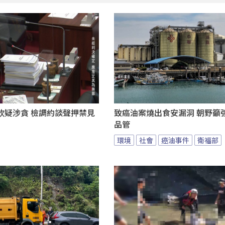
欽疑涉貪 檢調約談聲押禁見
致癌油案燒出食安漏洞 朝野籲
品管
環境
社會
癌油事件
衛福部