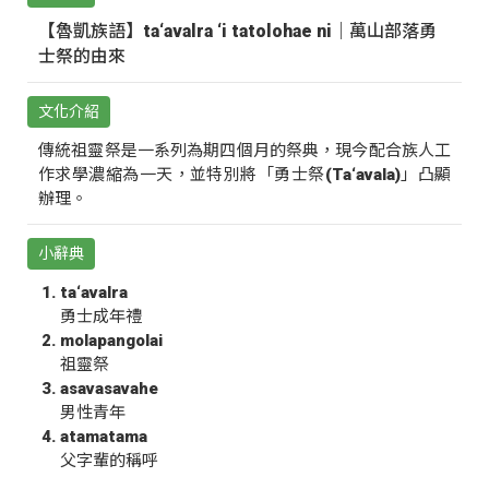
【魯凱族語】ta‘avalra ‘i tatolohae ni｜萬山部落勇
士祭的由來
文化介紹
傳統祖靈祭是一系列為期四個月的祭典，現今配合族人工
作求學濃縮為一天，並特別將「勇士祭(Ta‘avala)」凸顯
辦理。
小辭典
ta‘avalra
勇士成年禮
molapangolai
祖靈祭
asavasavahe
男性青年
atamatama
父字輩的稱呼