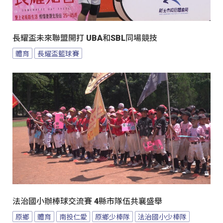
長耀盃未來聯盟開打 UBA和SBL同場競技
體育
長耀盃籃球賽
法治國小辦棒球交流賽 4縣市隊伍共襄盛舉
原鄉
體育
南投仁愛
原鄉少棒隊
法治國小少棒隊