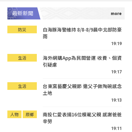
最新新聞
白海豚海警維持 8/8-8/9晨中北部防豪
防災
雨
19:19
海外網購App為民間營運 收費、個資
生活
引疑慮
19:17
台東窯藝慶父親節 邀父子做陶碗感念
生活
土地
19:13
南投仁愛表揚16位模範父親 感謝爸爸
人物
原鄉
辛勞
19:11