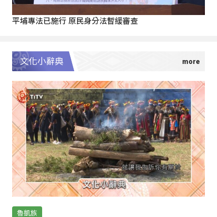
平埔專法已施行 原民身分法暫緩審查
文化小辭典
魯凱族