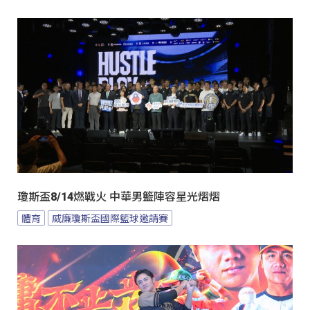
瓊斯盃8/14燃戰火 中華男籃陣容星光熠熠
體育
威廉瓊斯盃國際籃球邀請賽