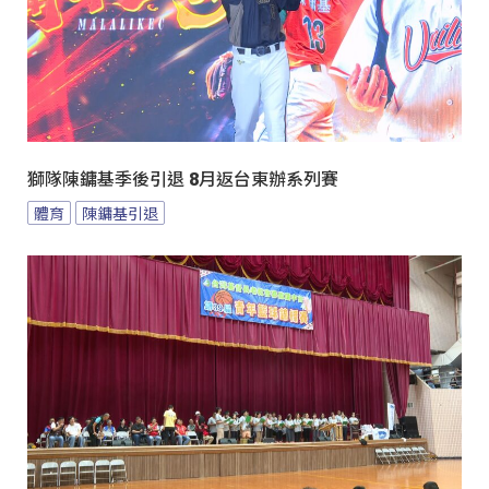
獅隊陳鏞基季後引退 8月返台東辦系列賽
體育
陳鏞基引退