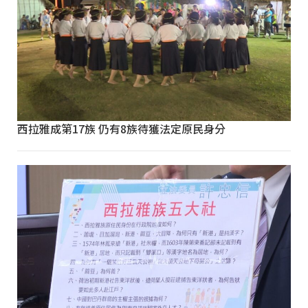
西拉雅成第17族 仍有8族待獲法定原民身分