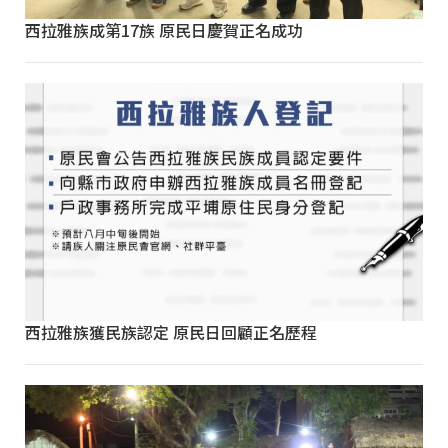
西拉雅族成第17族 原民日慶賀正名成功
西拉雅族獲民族認定 原民日回顧正名歷程