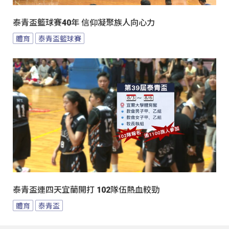
泰青盃籃球賽40年 信仰凝聚族人向心力
體育
泰青盃籃球賽
泰青盃連四天宜蘭開打 102隊伍熱血較勁
體育
泰青盃