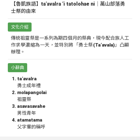
【魯凱族語】ta‘avalra ‘i tatolohae ni｜萬山部落勇
士祭的由來
文化介紹
傳統祖靈祭是一系列為期四個月的祭典，現今配合族人工
作求學濃縮為一天，並特別將「勇士祭(Ta‘avala)」凸顯
辦理。
小辭典
ta‘avalra
勇士成年禮
molapangolai
祖靈祭
asavasavahe
男性青年
atamatama
父字輩的稱呼