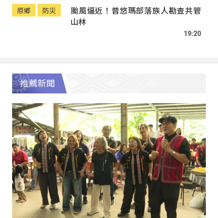
颱風逼近！普悠瑪部落族人勘查共管
原鄉
防災
山林
19:20
推薦新聞