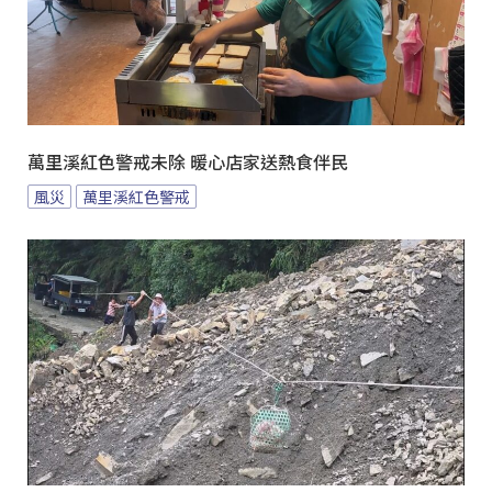
萬里溪紅色警戒未除 暖心店家送熱食伴民
風災
萬里溪紅色警戒