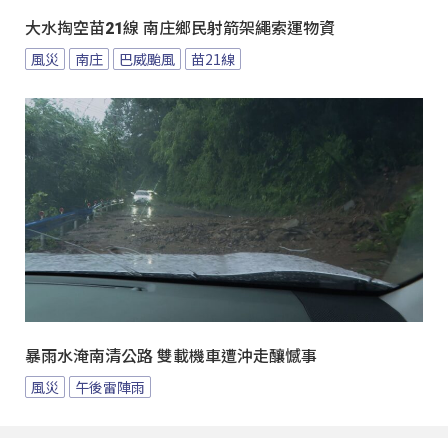
大水掏空苗21線 南庄鄉民射箭架繩索運物資
風災
南庄
巴威颱風
苗21線
暴雨水淹南清公路 雙載機車遭沖走釀憾事
風災
午後雷陣雨