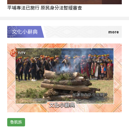
平埔專法已施行 原民身分法暫緩審查
文化小辭典
魯凱族