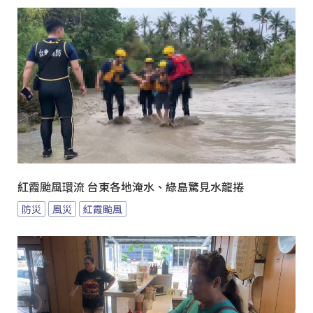
紅霞颱風環流 台東各地淹水、綠島驚見水龍捲
防災
風災
紅霞颱風