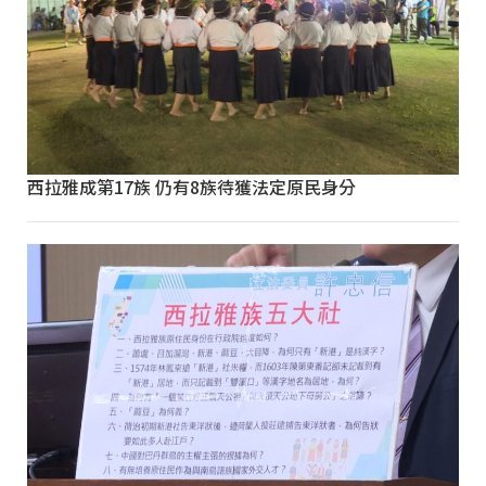
西拉雅成第17族 仍有8族待獲法定原民身分