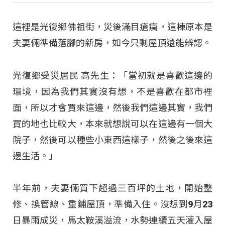
這裡是光復鄉佛祖街，災後滿目瘡痍，這棟原本是
夫妻倆準備落腳的新房，如今只剩屋頂還能辨認。
光復鄉受災居民 高先生：「當初就是喜歡這邊的
環境，因為我們其實沒有想，不是喜歡在都市裡
面，所以才會買來這邊，然後我們這邊其實，我們
買的地也比較大，本來就想說可以在這邊有一個大
院子，然後可以種些小東西這樣子，然後之後來這
邊生活。」
半年前，夫妻倆買下超過三百坪的土地，開始整
修、換管線、重鋪屋頂，準備入住。沒想到9月23
日暴雨成災，馬太鞍溪溢流，水勢連續五天灌入屋