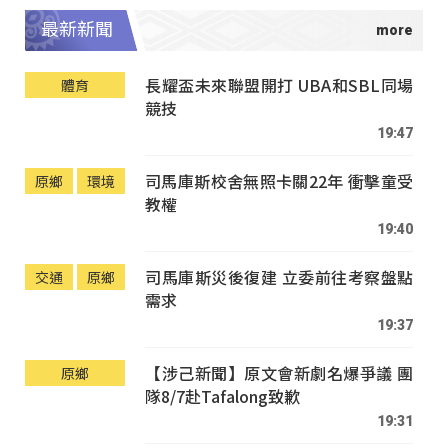
最新新聞
長耀盃未來聯盟開打 UBA和SBL同場
體育
競技
19:47
司馬庫斯校舍無照卡關22年 衝擊童受
原鄉
環境
教權
19:40
司馬庫斯災後復建 立委前往考察盤點
交通
原鄉
需求
19:37
【涉己新聞】原文會新劇名爆爭議 團
原鄉
隊8/7赴Tafalong致歉
19:31