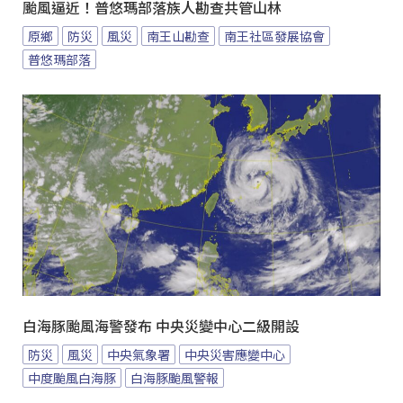
颱風逼近！普悠瑪部落族人勘查共管山林
原鄉
防災
風災
南王山勘查
南王社區發展協會
普悠瑪部落
白海豚颱風海警發布 中央災變中心二級開設
防災
風災
中央氣象署
中央災害應變中心
中度颱風白海豚
白海豚颱風警報