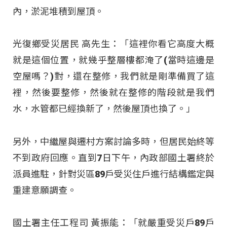
內，淤泥堆積到屋頂。
光復鄉受災居民 高先生：「這裡你看它高度大概
就是這個位置，就幾乎整層樓都淹了(當時這邊是
空屋嗎？)對，還在整修，我們就是剛準備買了這
裡，然後要整修，然後就在整修的階段就是我們
水，水管都已經換新了，然後屋頂也換了。」
另外，中繼屋與遷村方案討論多時，但居民始終等
不到政府回應。直到7日下午，內政部國土署終於
派員進駐，針對災區89戶受災住戶進行結構鑑定與
重建意願調查。
國土署主任工程司 黃振能：「就嚴重受災戶89戶