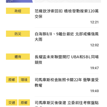
范織欽涉索回扣 橋檢發動搜索120萬
政經
交保
12:21
白海豚8/8、9離台最近 北部戒備強風
防災
大雨
12:02
長耀盃未來聯盟開打 UBA和SBL同場
體育
競技
19:47
司馬庫斯校舍無照卡關22年 衝擊童受
原鄉
環境
教權
19:40
司馬庫斯災後復建 立委前往考察盤點
交通
原鄉