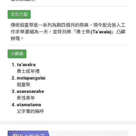
文化介紹
傳統祖靈祭是一系列為期四個月的祭典，現今配合族人工
作求學濃縮為一天，並特別將「勇士祭(Ta‘avala)」凸顯
辦理。
小辭典
ta‘avalra
勇士成年禮
molapangolai
祖靈祭
asavasavahe
男性青年
atamatama
父字輩的稱呼