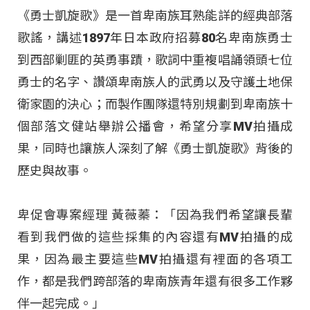
《勇士凱旋歌》是一首卑南族耳熟能詳的經典部落
歌謠，講述1897年日本政府招募80名卑南族勇士
到西部剿匪的英勇事蹟，歌詞中重複唱誦領頭七位
勇士的名字、讚頌卑南族人的武勇以及守護土地保
衛家園的決心；而製作團隊還特別規劃到卑南族十
個部落文健站舉辦公播會，希望分享MV拍攝成
果，同時也讓族人深刻了解《勇士凱旋歌》背後的
歷史與故事。
卑促會專案經理 黃薇蓁：「因為我們希望讓長輩
看到我們做的這些採集的內容還有MV拍攝的成
果，因為最主要這些MV拍攝還有裡面的各項工
作，都是我們跨部落的卑南族青年還有很多工作夥
伴一起完成。」