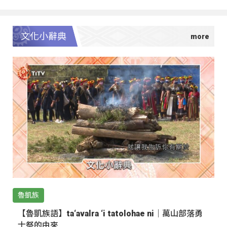
文化小辭典
魯凱族
【魯凱族語】ta‘avalra ‘i tatolohae ni｜萬山部落勇
士祭的由來