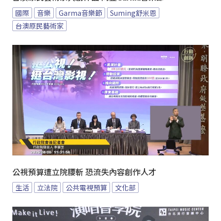
國際
音樂
Garma音樂節
Suming舒米恩
台澳原民藝術家
公視預算遭立院腰斬 恐流失內容創作人才
生活
立法院
公共電視預算
文化部