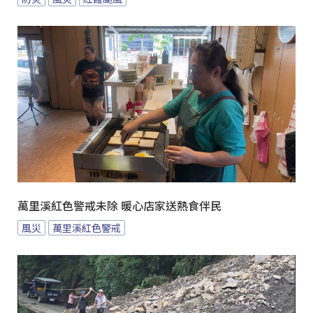
萬里溪紅色警戒未除 暖心店家送熱食伴民
風災
萬里溪紅色警戒