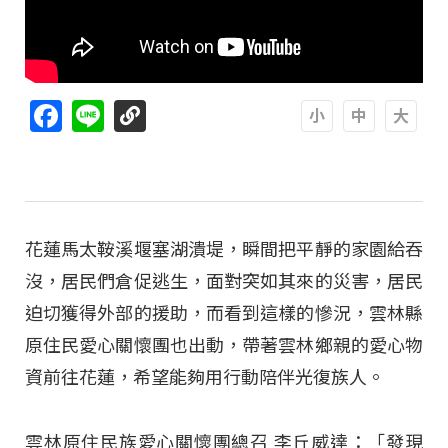
Facebook
Line
A
A
A
花蓮馬太鞍溪堰塞湖潰堤，瞬間把平靜的家園給吞
沒，居民們倉促逃生，面對突如其來的災害，居民
迫切獲得外部的援助，而看到這樣的慘況，雲林縣
原住民愛心關懷團也出動，帶著雲林鄉親的愛心物
資前往花蓮，希望能夠用行動陪伴光復族人。
雲林原住民族愛心關懷團總召 李丘威達：「發現