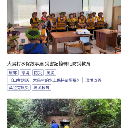
大鳥村水保故事展 災害記憶轉化防災教育
原鄉
環境
防災
風災
《山會說話－大鳥村的水土保持故事展》
環境改善
莫拉克風災
防災教育