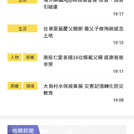
引疑慮
19:17
台東窯藝慶父親節 邀父子做陶碗感念
生活
土地
19:13
南投仁愛表揚16位模範父親 感謝爸爸
人物
原鄉
辛勞
19:11
大鳥村水保故事展 災害記憶轉化防災
原鄉
環境
教育
19:08
推薦新聞