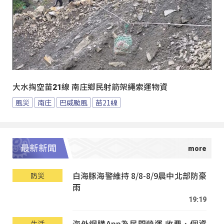
大水掏空苗21線 南庄鄉民射箭架繩索運物資
風災
南庄
巴威颱風
苗21線
最新新聞
白海豚海警維持 8/8-8/9晨中北部防豪
防災
雨
19:19
海外網購App為民間營運 收費、個資
生活