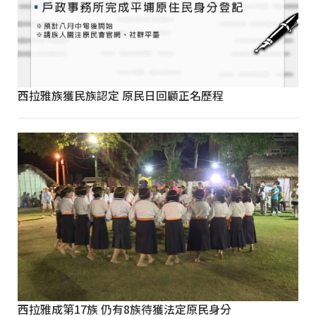
西拉雅族獲民族認定 原民日回顧正名歷程
西拉雅成第17族 仍有8族待獲法定原民身分