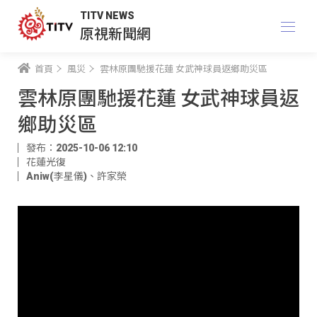
TITV NEWS
原視新聞網
首頁
風災
雲林原團馳援花蓮 女武神球員返鄉助災區
雲林原團馳援花蓮 女武神球員返
鄉助災區
發布：2025-10-06 12:10
花蓮光復
Aniw(李星儀)
、
許家榮