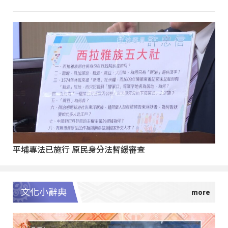
平埔專法已施行 原民身分法暫緩審查
文化小辭典