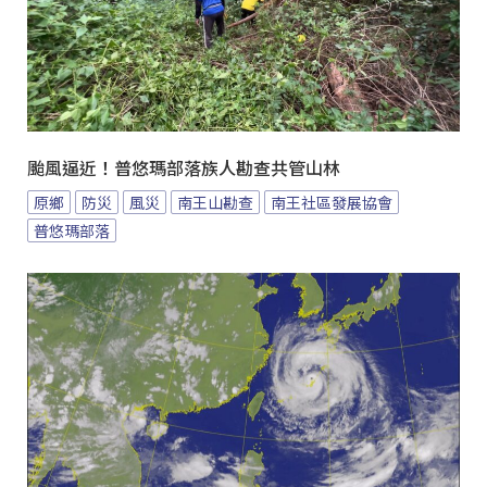
颱風逼近！普悠瑪部落族人勘查共管山林
原鄉
防災
風災
南王山勘查
南王社區發展協會
普悠瑪部落