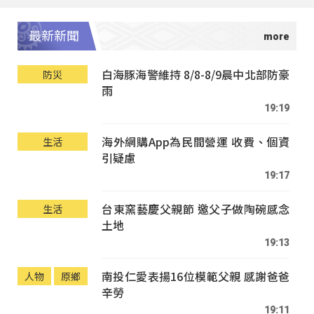
最新新聞
白海豚海警維持 8/8-8/9晨中北部防豪
防災
雨
19:19
海外網購App為民間營運 收費、個資
生活
引疑慮
19:17
台東窯藝慶父親節 邀父子做陶碗感念
生活
土地
19:13
南投仁愛表揚16位模範父親 感謝爸爸
人物
原鄉
辛勞
19:11