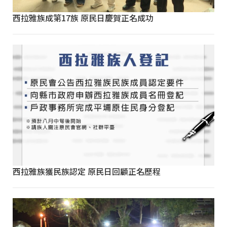
西拉雅族成第17族 原民日慶賀正名成功
西拉雅族獲民族認定 原民日回顧正名歷程