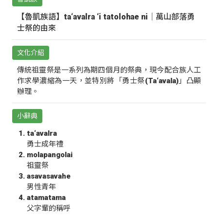
【魯凱族語】ta‘avalra ‘i tatolohae ni｜萬山部落勇
士祭的由來
文化介紹
傳統祖靈祭是一系列為期四個月的祭典，現今配合族人工
作求學濃縮為一天，並特別將「勇士祭(Ta‘avala)」凸顯
辦理。
小辭典
ta‘avalra
勇士成年禮
molapangolai
祖靈祭
asavasavahe
男性青年
atamatama
父字輩的稱呼