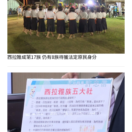
西拉雅成第17族 仍有8族待獲法定原民身分