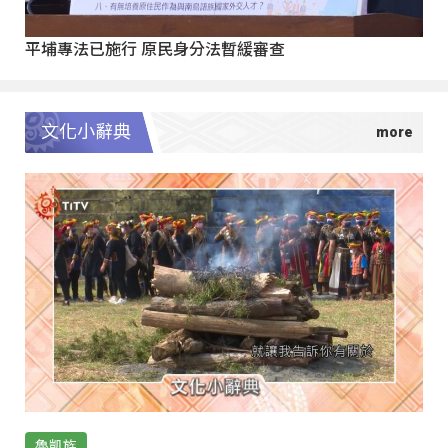
平埔專法已施行 原民身分法暫緩審查
文化小辭典
魯凱族