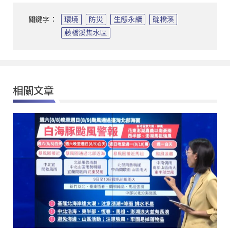
關鍵字：
環境
防災
生態永續
碇橋溪
藤橋溪集水區
相關文章