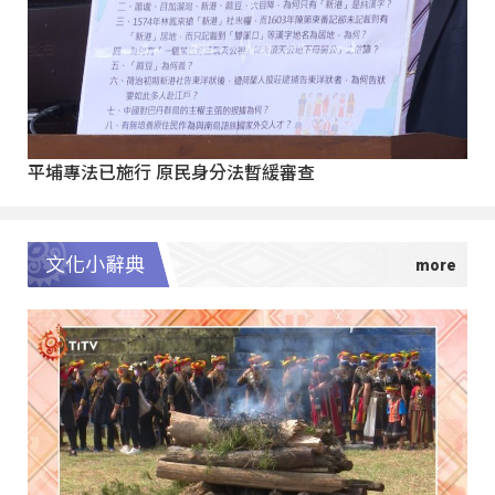
平埔專法已施行 原民身分法暫緩審查
文化小辭典