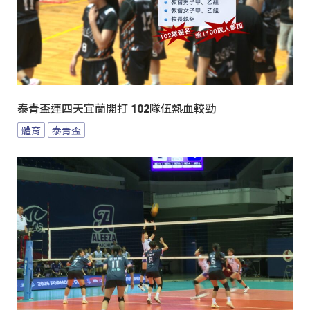
泰青盃連四天宜蘭開打 102隊伍熱血較勁
體育
泰青盃