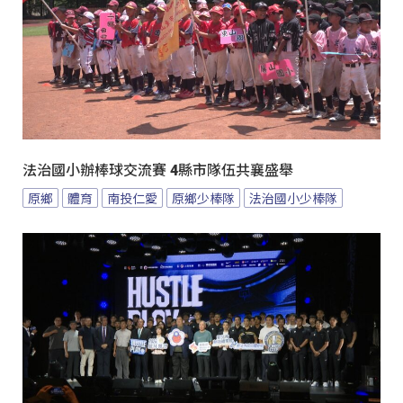
法治國小辦棒球交流賽 4縣市隊伍共襄盛舉
原鄉
體育
南投仁愛
原鄉少棒隊
法治國小少棒隊