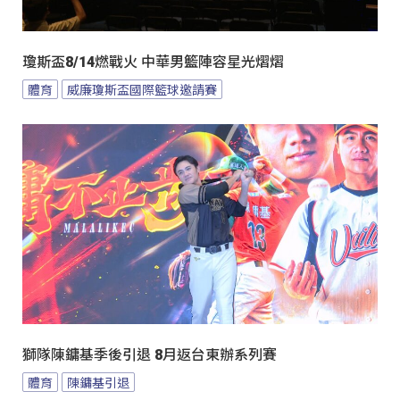
瓊斯盃8/14燃戰火 中華男籃陣容星光熠熠
體育
威廉瓊斯盃國際籃球邀請賽
獅隊陳鏞基季後引退 8月返台東辦系列賽
體育
陳鏞基引退