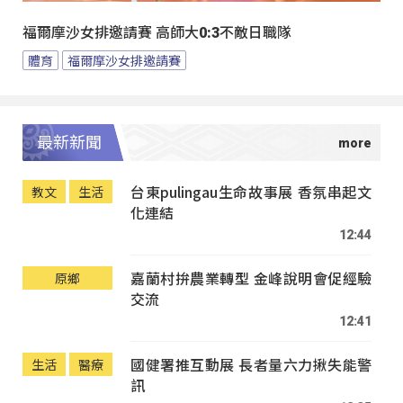
福爾摩沙女排邀請賽 高師大0:3不敵日職隊
體育
福爾摩沙女排邀請賽
最新新聞
台東pulingau生命故事展 香氛串起文
教文
生活
化連結
12:44
嘉蘭村拚農業轉型 金峰說明會促經驗
原鄉
交流
12:41
國健署推互動展 長者量六力揪失能警
生活
醫療
訊