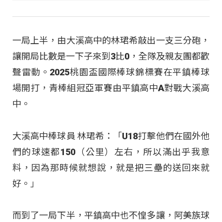
一局上半，由大溪高中的林珺希敲出一支三分砲，
讓開局比數是一下子來到3比0，全隊及親友團都歡
聲雷動。2025桃園盃國際棒球錦標賽在平鎮棒球
場開打，青棒組冠亞軍賽由平鎮高中A對戰大溪高
中。
大溪高中棒球員 林珺希：「U18打擊他們在國外他
們的球速都150（公里）左右，所以滿出乎我意
料，因為那時候就想說，就是把三壘的送回來就
好。」
而到了一局下半，平鎮高中也不惶多讓，阿美族球