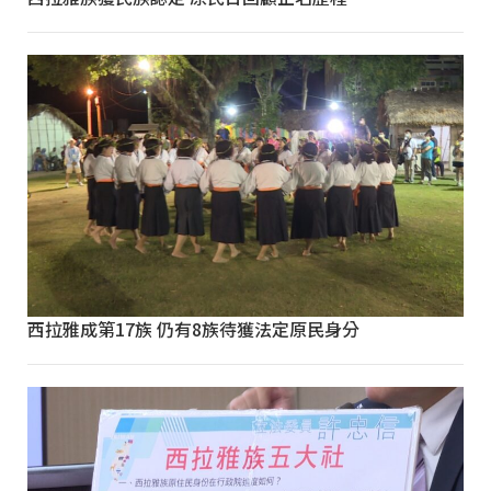
西拉雅成第17族 仍有8族待獲法定原民身分