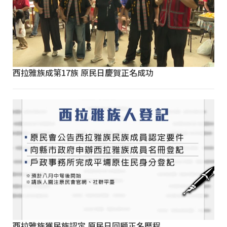
西拉雅族成第17族 原民日慶賀正名成功
西拉雅族獲民族認定 原民日回顧正名歷程