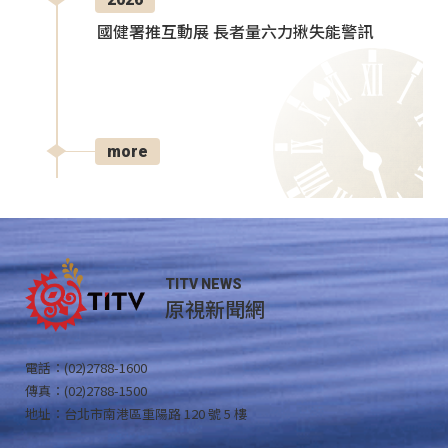
國健署推互動展 長者量六力揪失能警訊
more
TITV NEWS
原視新聞網
電話：(02)2788-1600
傳真：(02)2788-1500
地址：台北市南港區重陽路 120 號 5 樓