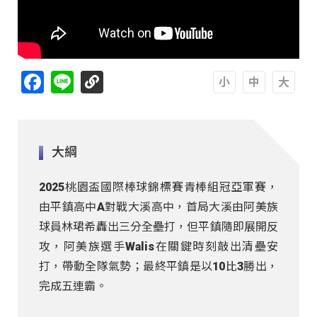
Facebook
Line
A
A
A
大綱
2025桃園盃國際棒球錦標賽青棒組冠亞軍賽，
由平鎮高中A對戰大溪高中，首局大溪由阿美族
球員林珺希轟出三分全壘打，但平鎮隨即展開反
攻，阿美族選手Walis在關鍵時刻敲出清壘安
打，帶動全隊氣勢；最終平鎮是以10比3勝出，
完成五連霸。