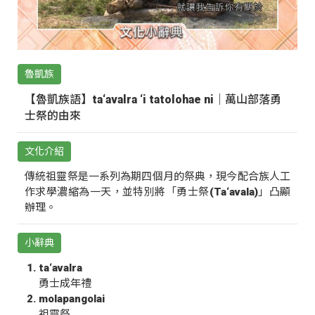
魯凱族
【魯凱族語】ta‘avalra ‘i tatolohae ni｜萬山部落勇
士祭的由來
文化介紹
傳統祖靈祭是一系列為期四個月的祭典，現今配合族人工
作求學濃縮為一天，並特別將「勇士祭(Ta‘avala)」凸顯
辦理。
小辭典
ta‘avalra
勇士成年禮
molapangolai
祖靈祭