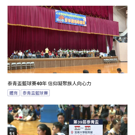
泰青盃籃球賽40年 信仰凝聚族人向心力
體育
泰青盃籃球賽