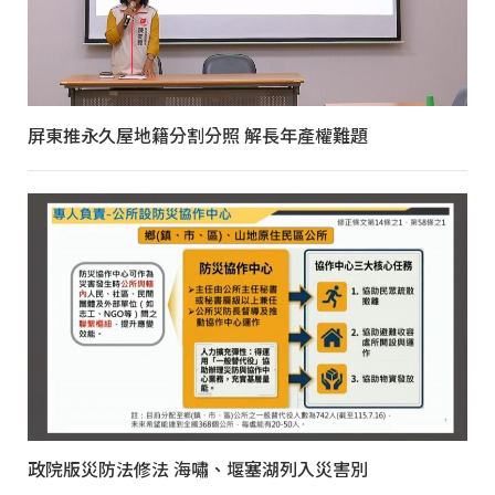
屏東推永久屋地籍分割分照 解長年產權難題
政院版災防法修法 海嘯、堰塞湖列入災害別