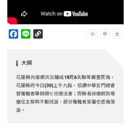
Facebook
Line
A
A
A
大綱
花蓮縣光復鄉洪災釀成18死6失聯等嚴重死傷，
花蓮縣府今日(30)上午九點，協調中華玄門總會
替罹難者舉辦頭七功德法會；而縣長徐榛蔚到場
擔任主祭時不斷拭淚，部分罹難者家屬也悲傷落
淚。