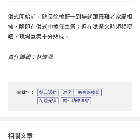
儀式開始前，縣長徐榛蔚一到場就跟罹難者家屬相
擁，隨即在儀式中擔任主祭；但在唸祭文時頻頻哽
咽，現場氣氛十分悲戚。
責任編輯：林懷恩
關鍵字：
祭典活動
洪災
縣長徐榛蔚
花蓮光復
頭七功德法會
相關文章