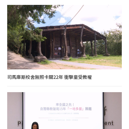
司馬庫斯校舍無照卡關22年 衝擊童受教權