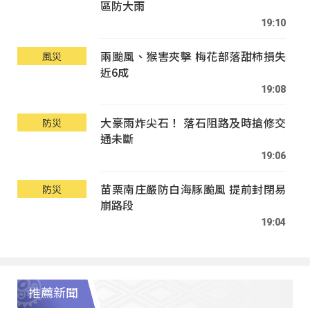
區防大雨
19:10
兩颱風、猴害夾擊 梅花部落甜柿損失
風災
近6成
19:08
大豪雨炸尖石！ 落石阻路及時搶修交
防災
通未斷
19:06
苗栗南庄嚴防白海豚颱風 提前封閉易
防災
崩路段
19:04
推薦新聞