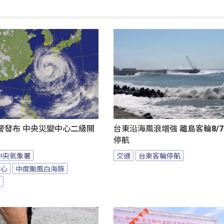
警發布 中央災變中心二級開
台東沿海風浪增強 離島客輪8/7
停航
中央氣象署
交通
台東客輪停航
中心
中度颱風白海豚
報