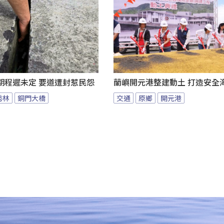
期程遲未定 要道遭封惹民怨
蘭嶼開元港整建動土 打造安全
秀林
銅門大橋
交通
原鄉
開元港