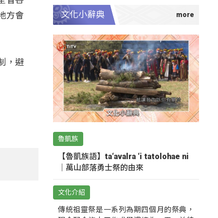
文化小辭典
地方會
制，避
魯凱族
【魯凱族語】ta‘avalra ‘i tatolohae ni
｜萬山部落勇士祭的由來
文化介紹
傳統祖靈祭是一系列為期四個月的祭典，