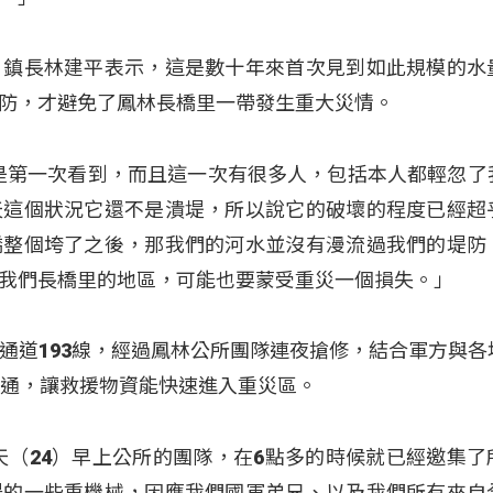
，鎮長林建平表示，這是數十年來首次見到如此規模的水
防，才避免了鳳林長橋里一帶發生重大災情。
們是第一次看到，而且這一次有很多人，包括本人都輕忽了
天這個狀況它還不是潰堤，所以說它的破壞的程度已經超
橋整個垮了之後，那我們的河水並沒有漫流過我們的堤防
我們長橋里的地區，可能也要蒙受重災一個損失。」
通道193線，經過鳳林公所團隊連夜搶修，結合軍方與各
搶通，讓救援物資能快速進入重災區。
天（24）早上公所的團隊，在6點多的時候就已經邀集了
場的一些重機械，因應我們國軍弟兄、以及我們所有來自