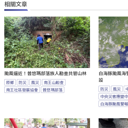
相關文章
颱風逼近！普悠瑪部落族人勘查共管山林
白海豚颱風海
設
原鄉
防災
風災
南王山勘查
防災
風災
南王社區發展協會
普悠瑪部落
中央災害應變
白海豚颱風警