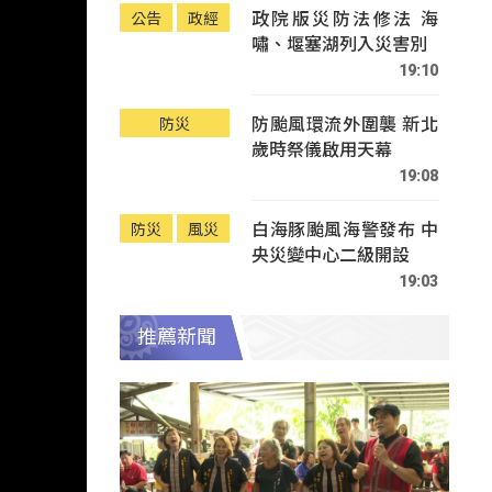
政院版災防法修法 海
公告
政經
嘯、堰塞湖列入災害別
19:10
防颱風環流外圍襲 新北
防災
歲時祭儀啟用天幕
19:08
白海豚颱風海警發布 中
防災
風災
央災變中心二級開設
19:03
推薦新聞