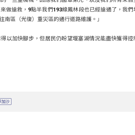
來做搶救，9點半我們193線鳳林段也已經搶通了，我們
往南區（光復）重災區的通行道路維護。」
業得以加快腳步，但居民仍盼望堰塞湖情況能盡快獲得控
樺加沙