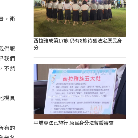
量，衝
西拉雅成第17族 仍有8族待獲法定原民身
分
我們堰
乎我們
，不然
地機具
平埔專法已施行 原民身分法暫緩審查
所有的
全省各