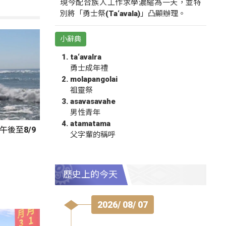
現今配合族人工作求學濃縮為一天，並特
別將「勇士祭(Ta‘avala)」凸顯辦理。
小辭典
ta‘avalra
勇士成年禮
molapangolai
祖靈祭
asavasavahe
男性青年
atamatama
午後至8/9
父字輩的稱呼
歷史上的今天
2026/ 08/ 07