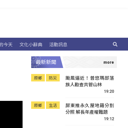
的今天
文化小辭典
活動訊息
最新新聞
颱風逼近！普悠瑪部落
原鄉
防災
族人勘查共管山林
19:20
屏東推永久屋地籍分割
原鄉
生活
分照 解長年產權難題
19:12