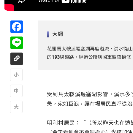
Facebook
大綱
Line
花蓮馬太鞍溪堰塞湖再度溢流，洪水從山
的193線道路，經過公所與國軍徹夜搶
A
受到馬太鞍溪堰塞湖影響，溪水多
A
急，宛如巨浪，讓在場居民直呼從沒
A
明利村居民：「（所以昨天也在這
（今天看到會不會很擔心）光復加油