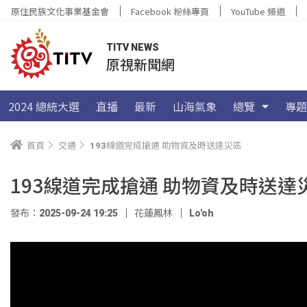
原住民族文化事業基金會
Facebook 粉絲專頁
YouTube 頻道
TITV NEWS
原視新聞網
2024 總統大選
直播
最新
山海氣象
總覽
專題
首頁
交通
193線道完成搶通 助物資及時送達災區
193線道完成搶通 助物資及時送達
發布：2025-09-24 19:25
花蓮鳳林
Lo'oh