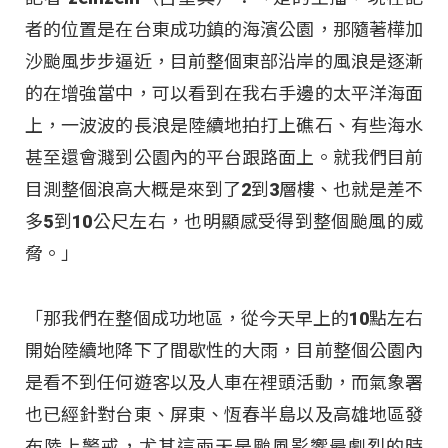
者的位置是在台東成功鎮的海濱公園，那隨著樺加
沙颱風步步逼近，目前整個東部沿岸的風浪是逐漸
的在增強當中，可以看到在我右手邊的太平洋海面
上，一波波的長浪是陸續地拍打上礁石、有些海水
甚至還會濺到公園內的平台跟路面上。就我們目前
目測整個浪高大概是來到了2到3層樓、也就是差不
多5到10公尺左右，也明顯感受得到整個颱風的威
脅。」
「那我們在整個成功地區，從今天早上的10點左右
開始陸續地降下了間歇性的大雨，目前整個公園內
是看不到任何遊客以及人車在裡頭活動，而氣象署
也已經針對台東、屏東、恆春半島以及高雄地區發
布陸上警戒，尤其這兩天是颱風影響最劇烈的時