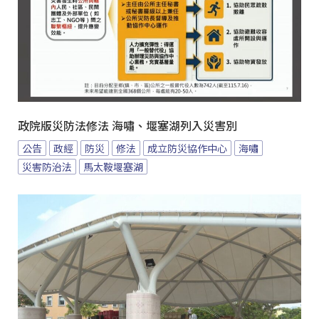
政院版災防法修法 海嘯、堰塞湖列入災害別
公告
政經
防災
修法
成立防災協作中心
海嘯
災害防治法
馬太鞍堰塞湖