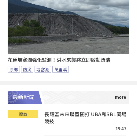
花蓮堰塞湖強化監測！洪水來襲將立即啟動疏濬
原鄉
防災
堰塞湖
萬里溪
最新新聞
長耀盃未來聯盟開打 UBA和SBL同場
體育
競技
19:47