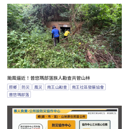
颱風逼近！普悠瑪部落族人勘查共管山林
原鄉
防災
風災
南王山勘查
南王社區發展協會
普悠瑪部落