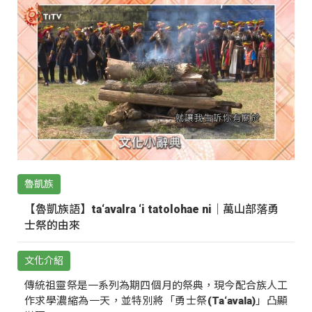
魯凱族
【魯凱族語】ta‘avalra ‘i tatolohae ni｜萬山部落勇
士祭的由來
文化介紹
傳統祖靈祭是一系列為期四個月的祭典，現今配合族人工
作求學濃縮為一天，並特別將「勇士祭(Ta‘avala)」凸顯