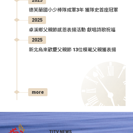
2025
德芙蘭國小少棒隊成軍3年 獲隊史首座冠軍
2025
卓溪鄉父親節感恩表揚活動 獻唱詩歌祝福
2025
新北烏來歡慶父親節 13位模範父親獲表揚
more
TITV NEWS