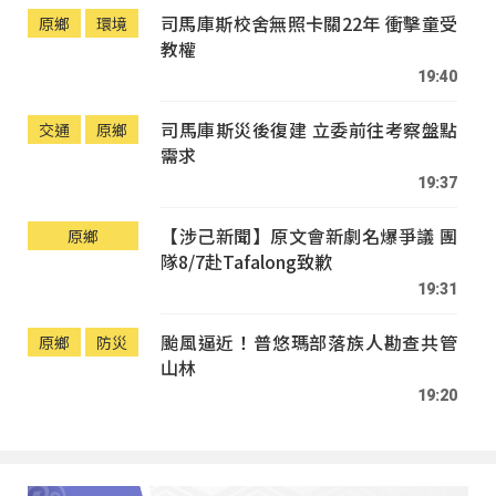
司馬庫斯校舍無照卡關22年 衝擊童受
原鄉
環境
教權
19:40
司馬庫斯災後復建 立委前往考察盤點
交通
原鄉
需求
19:37
【涉己新聞】原文會新劇名爆爭議 團
原鄉
隊8/7赴Tafalong致歉
19:31
颱風逼近！普悠瑪部落族人勘查共管
原鄉
防災
山林
19:20