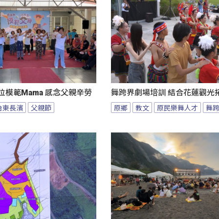
位模範Mama 感念父親辛勞
舞跨界劇場培訓 結合花蓮觀光
台東長濱
父親節
原鄉
教文
原民樂舞人才
舞