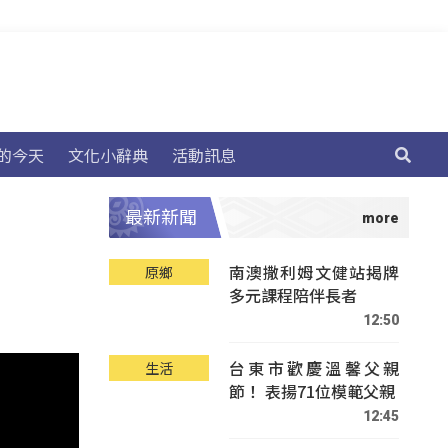
的今天
文化小辭典
活動訊息
最新新聞
南澳撒利姆文健站揭牌
原鄉
多元課程陪伴長者
12:50
台東市歡慶溫馨父親
生活
節！ 表揚71位模範父親
12:45