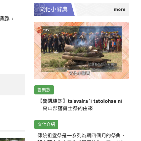
文化小辭典
通路，
魯凱族
【魯凱族語】ta‘avalra ‘i tatolohae ni
｜萬山部落勇士祭的由來
文化介紹
傳統祖靈祭是一系列為期四個月的祭典，