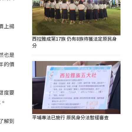
價上揚
西拉雅成第17族 仍有8族待獲法定原民身
分
然也是
年的價
甜度要
戰。
平埔專法已施行 原民身分法暫緩審查
了解到