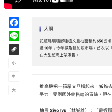
Facebook
大綱
Line
花蓮縣瑞穗鄉種植文旦柚面積約650公
過10年；今年擴及新加坡市場，首次以
在大型超商上架販售。
A
推高機把一箱箱文旦撐起來，搬進
A
爭力，受到國外銷售端的青睞，現在
A
柚農 Siyo Iyu（林誠雄）：