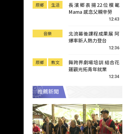
長濱鄉表揚22位模範
原鄉
生活
Mama 感念父親辛勞
12:43
北流幕後課程成果展 阿
音樂
爆率新人熱力登台
12:36
舞跨界劇場培訓 結合花
原鄉
教文
蓮觀光拓青年就業
12:34
推薦新聞