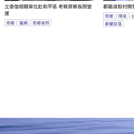
立委偕相關單位赴和平區 考察原鄉長照營
都蘭渡假村開
運
原鄉
環境
原鄉
醫療
原鄉長照
都蘭部落