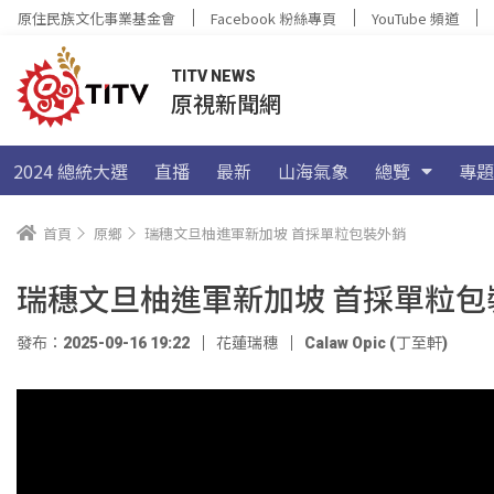
原住民族文化事業基金會
Facebook 粉絲專頁
YouTube 頻道
TITV NEWS
原視新聞網
2024 總統大選
直播
最新
山海氣象
總覽
專題
首頁
原鄉
瑞穗文旦柚進軍新加坡 首採單粒包裝外銷
瑞穗文旦柚進軍新加坡 首採單粒包
發布：2025-09-16 19:22
花蓮瑞穗
Calaw Opic (丁至軒)