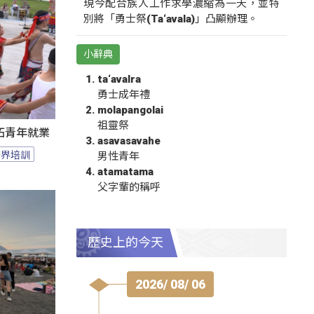
現今配合族人工作求學濃縮為一天，並特
別將「勇士祭(Ta‘avala)」凸顯辦理。
小辭典
ta‘avalra
勇士成年禮
molapangolai
祖靈祭
拓青年就業
asavasavahe
跨界培訓
男性青年
atamatama
父字輩的稱呼
歷史上的今天
2026/ 08/ 06