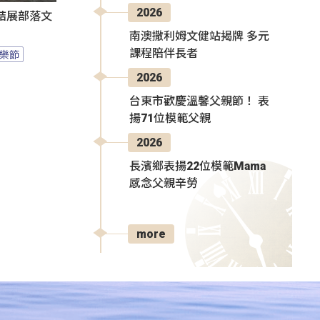
2026
結展部落文
南澳撒利姆文健站揭牌 多元
課程陪伴長者
樂節
2026
台東市歡慶溫馨父親節！ 表
揚71位模範父親
2026
長濱鄉表揚22位模範Mama
感念父親辛勞
more