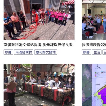
南澳撒利姆文健站揭牌 多元課程陪伴長者
長濱鄉表揚22
原鄉
南澳碧候村
撒利姆文健站
原鄉
生活