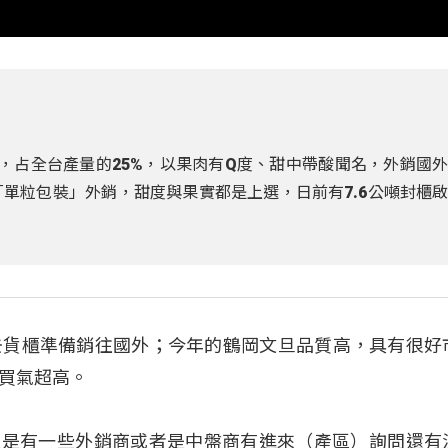
頃，占全台產量的25%，以果肉有Q度、甜中帶酸聞名，外銷國
「單粒包裝」外銷，甜度與果實都是上選，日前有7.6公噸封櫃
去貨櫃準備銷往國外；今年的鶴岡文旦品質高，具有很好
買氣超高。
「最近還是有一些外銷商或者是中盤商有進來（產區）詢問還有