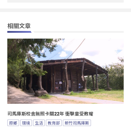
相關文章
司馬庫斯校舍無照卡關22年 衝擊童受教權
原鄉
環境
生活
教育部
新竹司馬庫斯