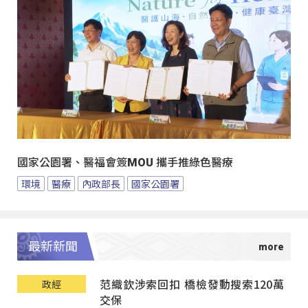
國家公園署、醫福會簽MOU 攜手推綠色醫療
環境
醫療
內政部長
國家公園署
最新新聞
范織欽涉索回扣 橋檢發動搜索120萬
政經
交保