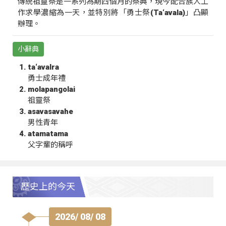
傳統祖靈祭是一系列為期四個月的祭典，現今配合族人工
作求學濃縮為一天，並特別將「勇士祭(Ta‘avala)」凸顯
辦理。
小辭典
ta‘avalra
勇士成年禮
molapangolai
祖靈祭
asavasavahe
男性青年
atamatama
父字輩的稱呼
歷史上的今天
2026/ 08/ 08