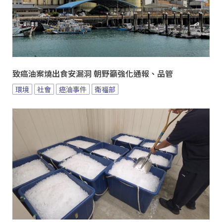
致癌油案燒出食安漏洞 朝野籲強化通報、品管
環境
社會
癌油事件
衛福部