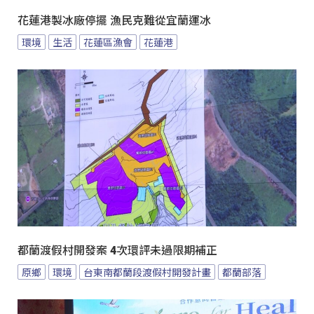
花蓮港製冰廠停擺 漁民克難從宜蘭運冰
環境
生活
花蓮區漁會
花蓮港
都蘭渡假村開發案 4次環評未過限期補正
原鄉
環境
台東南都蘭段渡假村開發計畫
都蘭部落