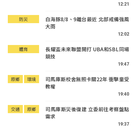
12:21
白海豚8/8、9離台最近 北部戒備強風
防災
大雨
12:02
長耀盃未來聯盟開打 UBA和SBL同場
體育
競技
19:47
司馬庫斯校舍無照卡關22年 衝擊童受
原鄉
環境
教權
19:40
司馬庫斯災後復建 立委前往考察盤點
交通
原鄉
需求
19:37