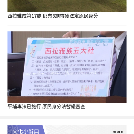
西拉雅成第17族 仍有8族待獲法定原民身分
平埔專法已施行 原民身分法暫緩審查
文化小辭典