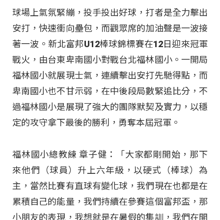
球場上氣氛緊繃，投手投出好球，打者是全力擊出
安打，快速衝向壘包，而觀眾席的加油聲是一波接
著一波。新北富邦U12棒球錦標賽在12日迎來冠軍
戰火，由台東卑南國小對戰台北福林國小。一開局
福林國小就展現士氣，連續擊出安打先馳得點，而
卑南國小也不甘示弱，在中後段局數緊追比分，不
過福林國小是展現了強大的團隊默契及實力，以穩
定的攻守拿下最後的勝利，勇奪本屆冠軍。
福林國小總教練 章子健：「大家都剛開始，那下
來他們（球員）升上六年級，以硬式（棒球）為
主，當然比賽有直球有變化球，我們現在也都是在
累積自己的能量，我們持續在參賽這個富邦盃，那
小朋友的表現，我想就是在暑假的集訓，我們在開