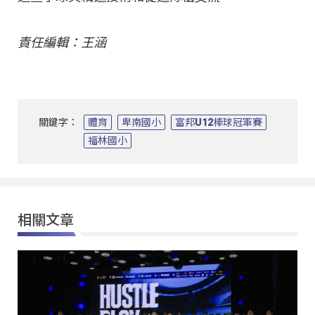
責任編輯：王涵
關鍵字：
體育
卑南國小
富邦U12棒球冠軍賽
福林國小
相關文章