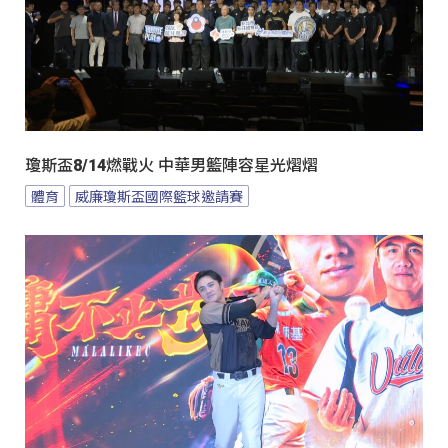
瓊斯盃8/14燃戰火 中華男籃陣容星光熠熠
體育
威廉瓊斯盃國際籃球邀請賽