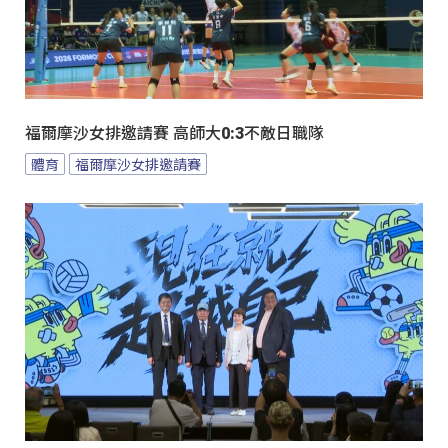
福爾摩沙女排邀請賽 高師大0:3不敵日職隊
體育
福爾摩沙女排邀請賽