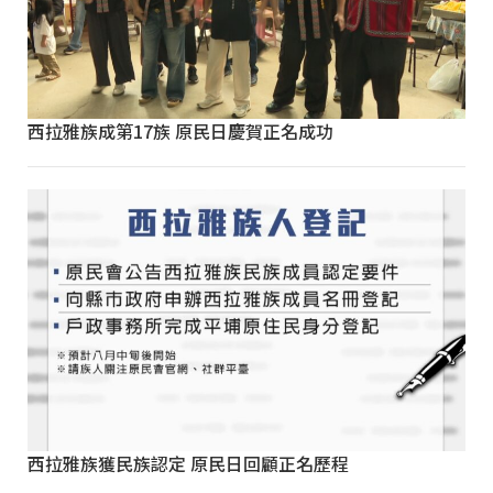
西拉雅族成第17族 原民日慶賀正名成功
西拉雅族獲民族認定 原民日回顧正名歷程