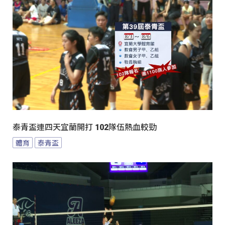
泰青盃連四天宜蘭開打 102隊伍熱血較勁
體育
泰青盃