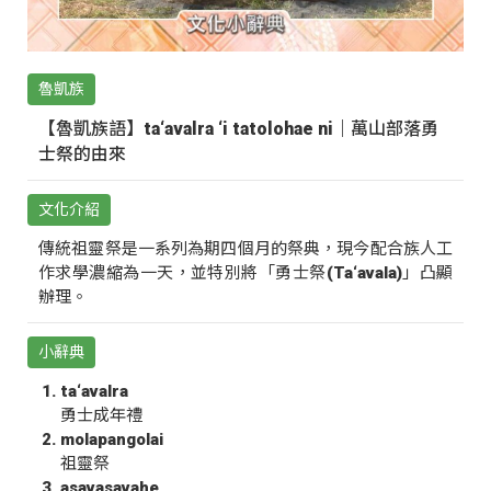
魯凱族
【魯凱族語】ta‘avalra ‘i tatolohae ni｜萬山部落勇
士祭的由來
文化介紹
傳統祖靈祭是一系列為期四個月的祭典，現今配合族人工
作求學濃縮為一天，並特別將「勇士祭(Ta‘avala)」凸顯
辦理。
小辭典
ta‘avalra
勇士成年禮
molapangolai
祖靈祭
asavasavahe