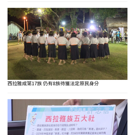
西拉雅成第17族 仍有8族待獲法定原民身分