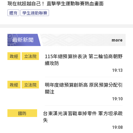
現在就超越自己！ 直擊學生運動聯賽熱血畫面
體育
學生運動聯賽
最新新聞
115年總預算拚表決 第二輪協商朝野
政經
立法院
續攻防
19:13
明年度總預算創新高 原民預算分配引
政經
立法院
關注
19:10
台東漢光演習戰車掉零件 軍方坦承疏
國防
失
19:08