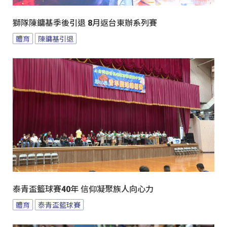
獅隊陳鏞基季後引退 8月返台東辦系列賽
體育
陳鏞基引退
泰青盃籃球賽40年 信仰凝聚族人向心力
體育
泰青盃籃球賽