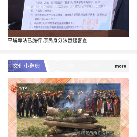
平埔專法已施行 原民身分法暫緩審查
文化小辭典