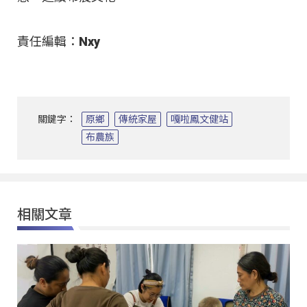
責任編輯：Nxy
關鍵字：
原鄉
傳統家屋
嘎啦鳳文健站
布農族
相關文章