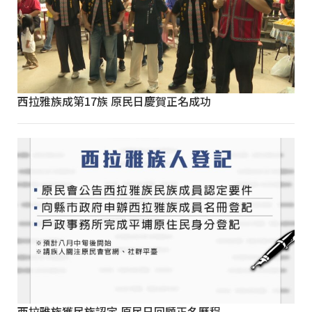
西拉雅族成第17族 原民日慶賀正名成功
西拉雅族獲民族認定 原民日回顧正名歷程