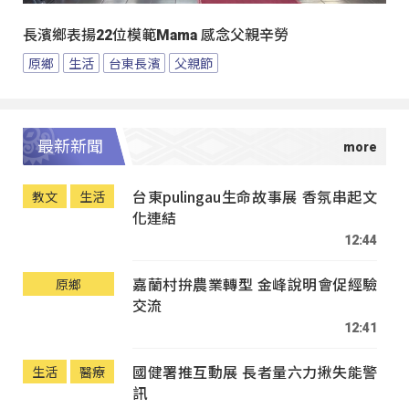
長濱鄉表揚22位模範Mama 感念父親辛勞
原鄉
生活
台東長濱
父親節
最新新聞
台東pulingau生命故事展 香氛串起文
教文
生活
化連結
12:44
嘉蘭村拚農業轉型 金峰說明會促經驗
原鄉
交流
12:41
國健署推互動展 長者量六力揪失能警
生活
醫療
訊