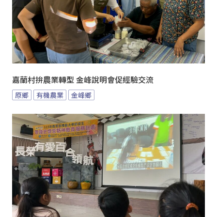
嘉蘭村拚農業轉型 金峰說明會促經驗交流
原鄉
有機農業
金峰鄉