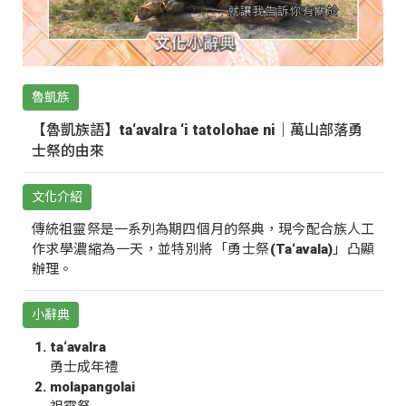
魯凱族
【魯凱族語】ta‘avalra ‘i tatolohae ni｜萬山部落勇
士祭的由來
文化介紹
傳統祖靈祭是一系列為期四個月的祭典，現今配合族人工
作求學濃縮為一天，並特別將「勇士祭(Ta‘avala)」凸顯
辦理。
小辭典
ta‘avalra
勇士成年禮
molapangolai