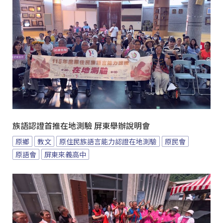
族語認證首推在地測驗 屏東舉辦說明會
原鄉
教文
原住民族語言能力認證在地測驗
原民會
原語會
屏東來義高中