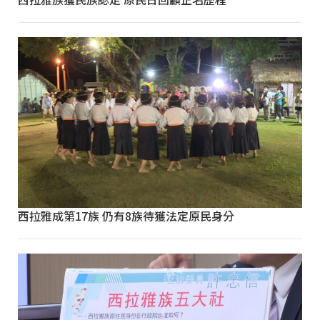
西拉雅成第17族 仍有8族待獲法定原民身分