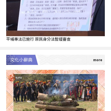
平埔專法已施行 原民身分法暫緩審查
文化小辭典