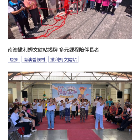
南澳撒利姆文健站揭牌 多元課程陪伴長者
原鄉
南澳碧候村
撒利姆文健站