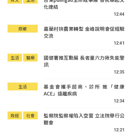
化連結
12:44
嘉蘭村拚農業轉型 金峰說明會促經驗
原鄉
交流
12:41
國健署推互動展 長者量六力揪失能警
生活
醫療
訊
12:35
基金會攜手超商、診所 推「健康
生活
ACE」遠離疾病
12:34
監察院監察權陷入空窗 立法院舉行公
政經
社會
聽會
12:21