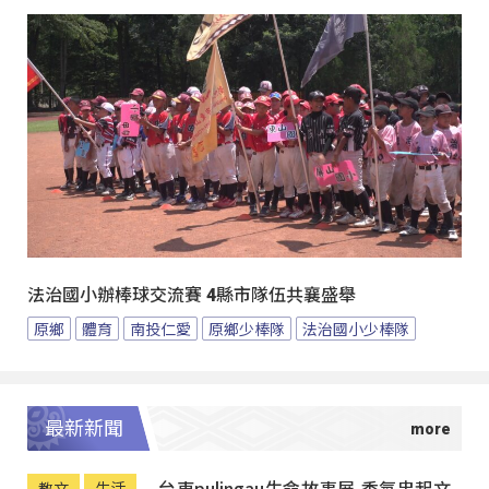
法治國小辦棒球交流賽 4縣市隊伍共襄盛舉
原鄉
體育
南投仁愛
原鄉少棒隊
法治國小少棒隊
最新新聞
台東pulingau生命故事展 香氛串起文
教文
生活