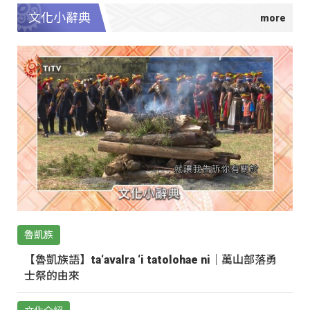
文化小辭典
魯凱族
【魯凱族語】ta‘avalra ‘i tatolohae ni｜萬山部落勇
士祭的由來