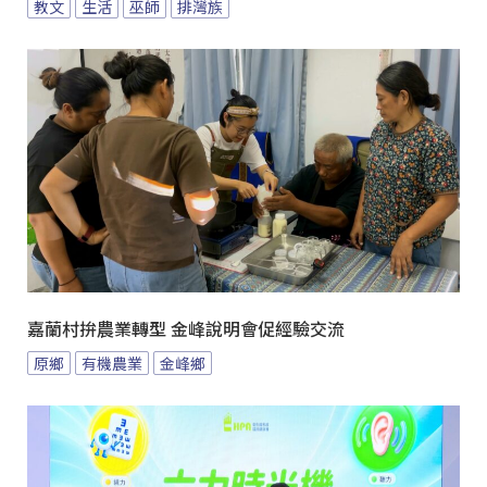
教文
生活
巫師
排灣族
嘉蘭村拚農業轉型 金峰說明會促經驗交流
原鄉
有機農業
金峰鄉