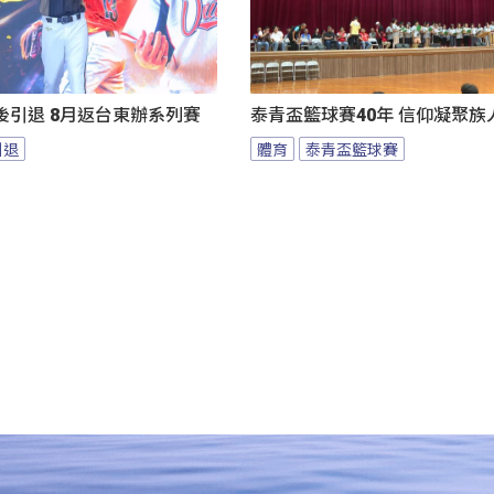
後引退 8月返台東辦系列賽
泰青盃籃球賽40年 信仰凝聚族
引退
體育
泰青盃籃球賽