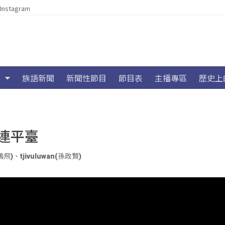
Instagram
族語新聞
新聞性節目
節目表
主播專區
歷史上
連平臺
鵬飛)
、
tjivuluwan(孫政賢)