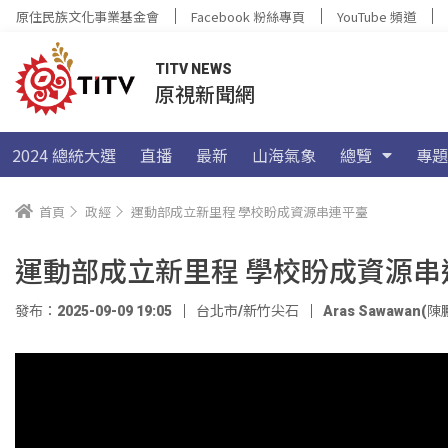
原住民族文化事業基金會
Facebook 粉絲專頁
YouTube 頻道
TITV NEWS
原視新聞網
2024 總統大選
直播
最新
山海氣象
總覽
專題
首頁
政經
運動部成立新里程 學校盼成資源串連平臺
運動部成立新里程 學校盼成資源串
發布：2025-09-09 19:05
台北市/新竹尖石
Aras Sawawan(陳