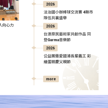
2026
法治國小辦棒球交流賽 4縣市
隊伍共襄盛舉
人向心力
2026
台澳原民藝術家共創作品 同
登Garma音樂節
2026
公益團邀愛國浦長輩義工 彩
繪蛋糕慶父親節
more