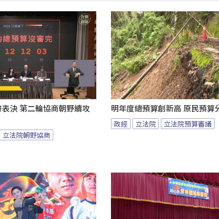
拚表決 第二輪協商朝野續攻
明年度總預算創新高 原民預算
政經
立法院
立法院預算審議
立法院朝野協商