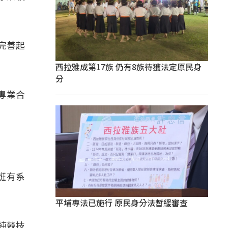
完善起
西拉雅成第17族 仍有8族待獲法定原民身
分
專業合
班有系
平埔專法已施行 原民身分法暫緩審查
純競技