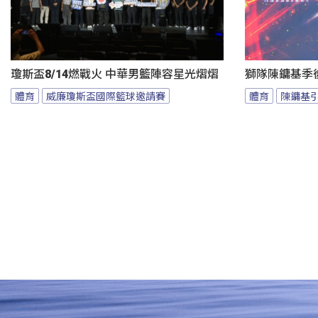
瓊斯盃8/14燃戰火 中華男籃陣容星光熠熠
獅隊陳鏞基季
體育
威廉瓊斯盃國際籃球邀請賽
體育
陳鏞基