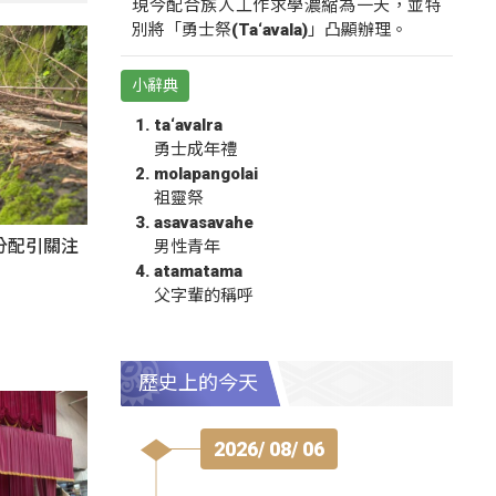
現今配合族人工作求學濃縮為一天，並特
別將「勇士祭(Ta‘avala)」凸顯辦理。
小辭典
ta‘avalra
勇士成年禮
molapangolai
祖靈祭
asavasavahe
分配引關注
男性青年
atamatama
父字輩的稱呼
歷史上的今天
2026/ 08/ 06