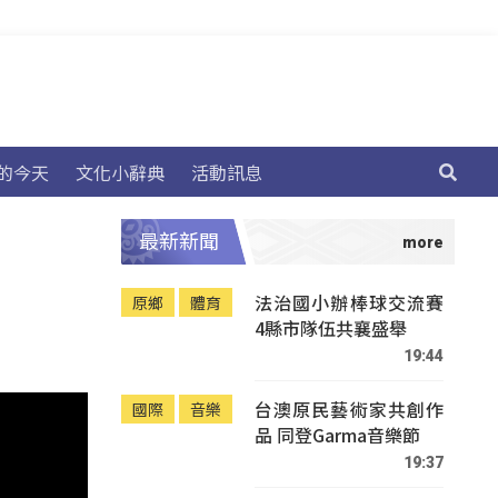
的今天
文化小辭典
活動訊息
最新新聞
法治國小辦棒球交流賽
原鄉
體育
4縣市隊伍共襄盛舉
19:44
台澳原民藝術家共創作
國際
音樂
品 同登Garma音樂節
19:37