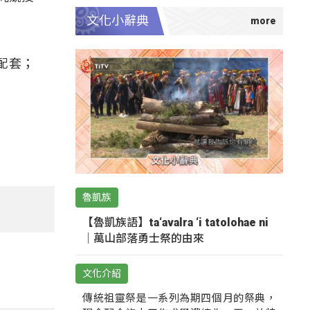
文化小辭典
配套；
魯凱族
【魯凱族語】ta‘avalra ‘i tatolohae ni
｜萬山部落勇士祭的由來
文化介紹
傳統祖靈祭是一系列為期四個月的祭典，