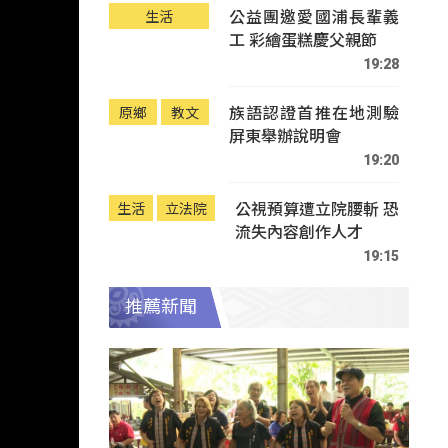
公益團邀愛國浦長輩義
生活
工 彩繪蛋糕慶父親節
19:28
族語認證首推在地測驗
原鄉
教文
屏東舉辦說明會
19:20
公視預算遭立院腰斬 恐
生活
立法院
流失內容創作人才
19:15
推薦新聞