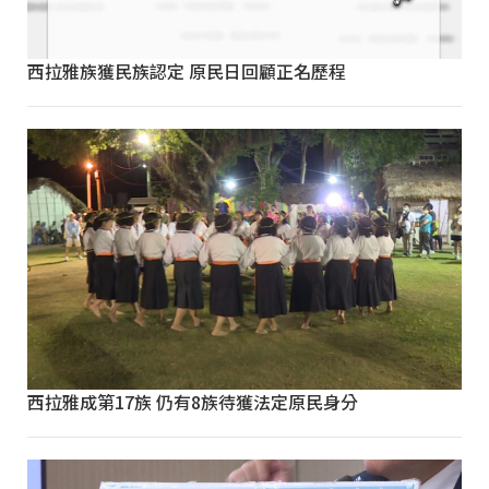
西拉雅族獲民族認定 原民日回顧正名歷程
西拉雅成第17族 仍有8族待獲法定原民身分