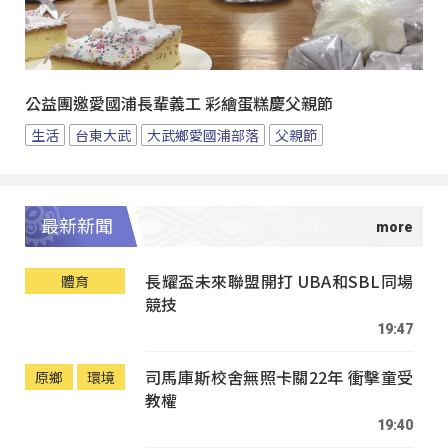
公益團邀愛國浦長輩義工 彩繪蛋糕慶父親節
生活
台東大武
大武鄉愛國浦部落
父親節
最新新聞
長耀盃未來聯盟開打 UBA和SBL同場
體育
競技
19:47
司馬庫斯校舍無照卡關22年 衝擊童受
原鄉
環境
教權
19:40