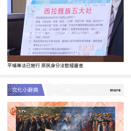
平埔專法已施行 原民身分法暫緩審查
文化小辭典