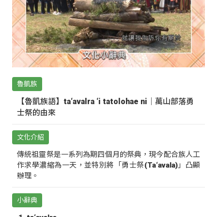
魯凱族
【魯凱族語】ta‘avalra ‘i tatolohae ni｜萬山部落勇
士祭的由來
文化介紹
傳統祖靈祭是一系列為期四個月的祭典，現今配合族人工
作求學濃縮為一天，並特別將「勇士祭(Ta‘avala)」凸顯
辦理。
小辭典