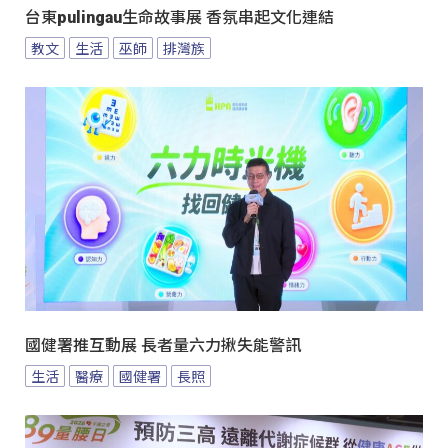
台東pulingau生命故事展 香氛串起文化連結
教文
生活
巫師
排灣族
國健署推互動展 長者量六力揪失能警訊
生活
醫療
國健署
長照