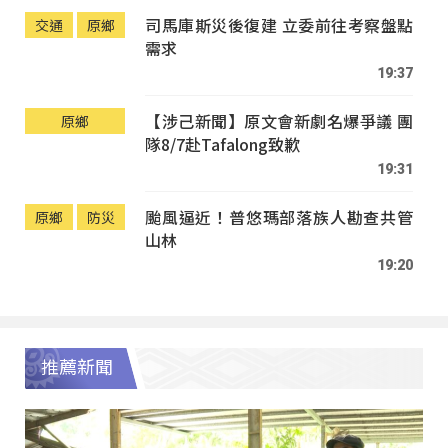
司馬庫斯災後復建 立委前往考察盤點
交通
原鄉
需求
19:37
【涉己新聞】原文會新劇名爆爭議 團
原鄉
隊8/7赴Tafalong致歉
19:31
颱風逼近！普悠瑪部落族人勘查共管
原鄉
防災
山林
19:20
推薦新聞