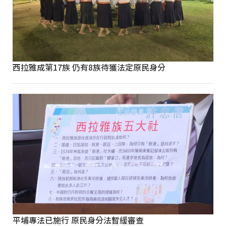
西拉雅成第17族 仍有8族待獲法定原民身分
平埔專法已施行 原民身分法暫緩審查