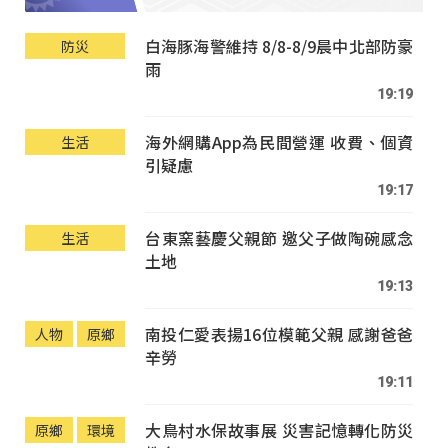
白海豚海警維持 8/8-8/9晨中北部防豪
防災
雨
19:19
海外網購App為民間營運 收費、個資
生活
引疑慮
19:17
台東窯藝慶父親節 邀父子做陶碗感念
生活
土地
19:13
南投仁愛表揚16位模範父親 感謝爸爸
人物
原鄉
辛勞
19:11
大鳥村水保故事展 災害記憶轉化防災
原鄉
環境