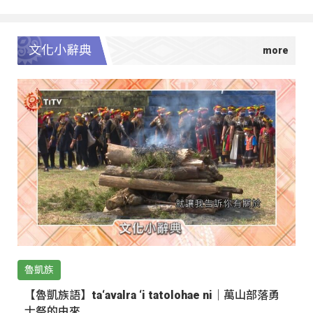
文化小辭典
魯凱族
【魯凱族語】ta‘avalra ‘i tatolohae ni｜萬山部落勇
士祭的由來