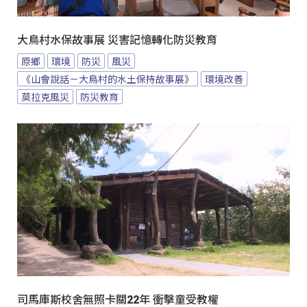
大鳥村水保故事展 災害記憶轉化防災教育
原鄉
環境
防災
風災
《山會說話－大鳥村的水土保持故事展》
環境改善
莫拉克風災
防災教育
司馬庫斯校舍無照卡關22年 衝擊童受教權