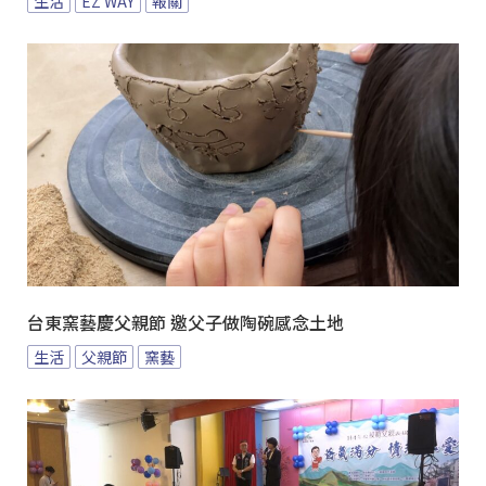
生活
EZ WAY
報關
台東窯藝慶父親節 邀父子做陶碗感念土地
生活
父親節
窯藝