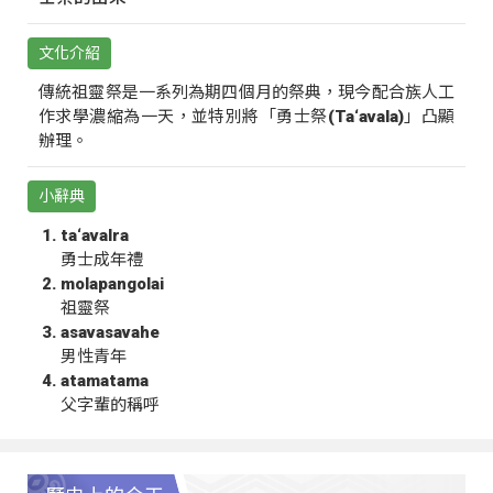
文化介紹
傳統祖靈祭是一系列為期四個月的祭典，現今配合族人工
作求學濃縮為一天，並特別將「勇士祭(Ta‘avala)」凸顯
辦理。
小辭典
ta‘avalra
勇士成年禮
molapangolai
祖靈祭
asavasavahe
男性青年
atamatama
父字輩的稱呼