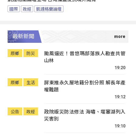
國際
政經
凱達格蘭論壇
最新新聞
颱風逼近！普悠瑪部落族人勘查共管
原鄉
防災
山林
19:20
屏東推永久屋地籍分割分照 解長年產
原鄉
生活
權難題
19:12
政院版災防法修法 海嘯、堰塞湖列入
公告
政經
災害別
19:10