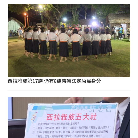
西拉雅成第17族 仍有8族待獲法定原民身分