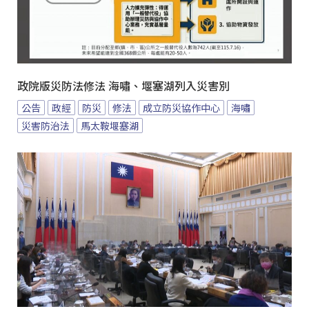
政院版災防法修法 海嘯、堰塞湖列入災害別
公告
政經
防災
修法
成立防災協作中心
海嘯
災害防治法
馬太鞍堰塞湖