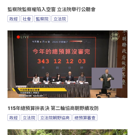
監察院監察權陷入空窗 立法院舉行公聽會
政經
社會
監察院
立法院
115年總預算拚表決 第二輪協商朝野續攻防
政經
立法院
立法院朝野協商
總預算審查