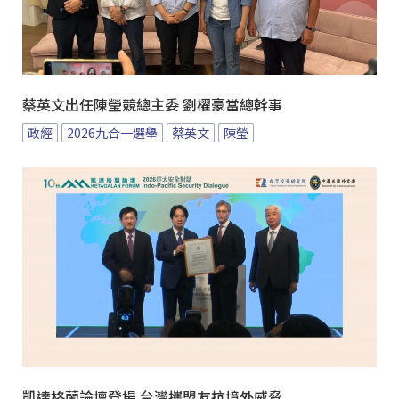
蔡英文出任陳瑩競總主委 劉櫂豪當總幹事
政經
2026九合一選舉
蔡英文
陳瑩
凱達格蘭論壇登場 台灣攜盟友抗境外威脅