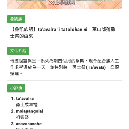
魯凱族
【魯凱族語】ta‘avalra ‘i tatolohae ni｜萬山部落勇
士祭的由來
文化介紹
傳統祖靈祭是一系列為期四個月的祭典，現今配合族人工
作求學濃縮為一天，並特別將「勇士祭(Ta‘avala)」凸顯
辦理。
小辭典
ta‘avalra
勇士成年禮
molapangolai
祖靈祭
asavasavahe