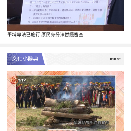
平埔專法已施行 原民身分法暫緩審查
文化小辭典