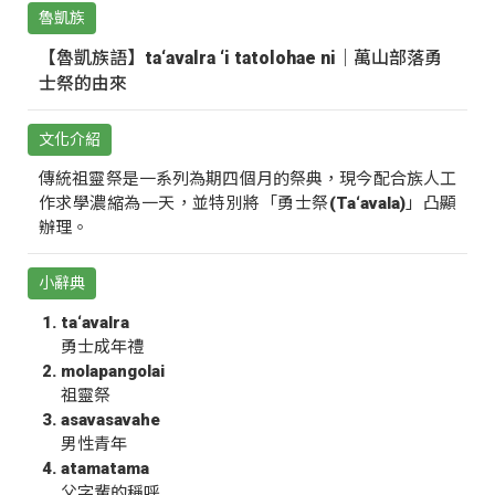
魯凱族
【魯凱族語】ta‘avalra ‘i tatolohae ni｜萬山部落勇
士祭的由來
文化介紹
傳統祖靈祭是一系列為期四個月的祭典，現今配合族人工
作求學濃縮為一天，並特別將「勇士祭(Ta‘avala)」凸顯
辦理。
小辭典
ta‘avalra
勇士成年禮
molapangolai
祖靈祭
asavasavahe
男性青年
atamatama
父字輩的稱呼