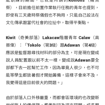
能訓練的期間，也就是所謂的Komolis（捕魚
祭），目前擔任前置作業執行任務的青年也提到，
即使有三天歲時祭儀假也不夠用，只能自己設法在
文化傳承跟當代社會的拉扯中，取得平衡點。
Kiwit（奇美部落）Lakacaw階層青年 Calaw（高
振偉）：「Tokolo（第3級）跟Adawan（第4級）
應該是監督跟尋找材料的部分為主，可是現在變成
說人員配置跟以前不太一樣，變成說Adawan要全
部都下去一起幫忙工作，因為畢竟人很少，也不可
能等學生都放暑假才開始籌備，這樣子會來不及，
我覺得這是目前很大的問題。」
由於部落人口外移嚴重，而都會區環境的也改變新