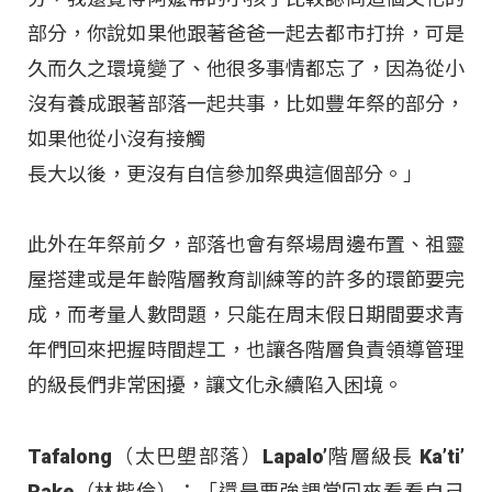
部分，你說如果他跟著爸爸一起去都市打拚，可是
久而久之環境變了、他很多事情都忘了，因為從小
沒有養成跟著部落一起共事，比如豐年祭的部分，
如果他從小沒有接觸
長大以後，更沒有自信參加祭典這個部分。」
此外在年祭前夕，部落也會有祭場周邊布置、祖靈
屋搭建或是年齡階層教育訓練等的許多的環節要完
成，而考量人數問題，只能在周末假日期間要求青
年們回來把握時間趕工，也讓各階層負責領導管理
的級長們非常困擾，讓文化永續陷入困境。
Tafalong（太巴塱部落）Lapalo’階層級長 Ka’ti’
Rake（林楷倫）：「還是要強調常回來看看自己