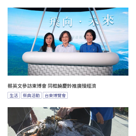
蔡英文參訪東博會 同框饒慶鈴推廣慢經濟
生活
祭典活動
台東博覽會