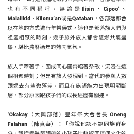
也有不同稱呼，無論是Ilisin、Cipoo’、
Malalikid、Kiloma’an或是Qataban，各部落都會
以在地的方式進行年祭儀式，這也是部落族人們與
祖靈相聚的時刻，幾乎旅外族人都會返鄉共襄盛
舉，堪比農曆過年的熱鬧氣氛。
族人手牽著手、圍成同心圓齊唱著祭歌，沉浸在這
個相聚時刻；但是有族人發現到，當代的參與人數
跟過去有些微落差，而且在族語能力出現明顯斷
層，部分原因跟孩子們的成長經歷有關連。
‘Okakay（大興部落）豐年祭大會會長 Oneng
Falahan（陳真華）：「你說他認不認同族群身
分，我還覺得阿嬤帶的小孩子比較認同這個文化的