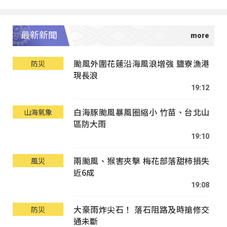
最新新聞
颱風外圍花蓮沿海風浪增強 鹽寮漁港
防災
現長浪
19:12
白海豚颱風暴風圈縮小 竹苗、台北山
山海氣象
區防大雨
19:10
兩颱風、猴害夾擊 梅花部落甜柿損失
風災
近6成
19:08
大豪雨炸尖石！ 落石阻路及時搶修交
防災
通未斷