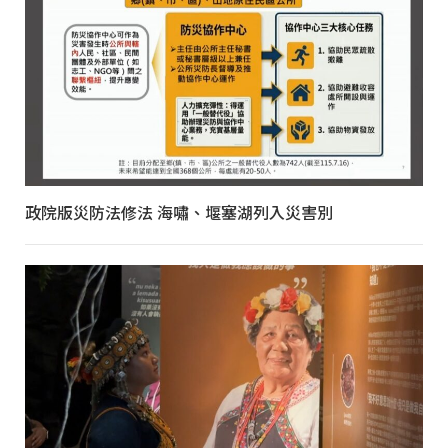
政院版災防法修法 海嘯、堰塞湖列入災害別