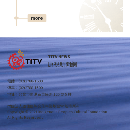
more
TITV NEWS
原視新聞網
電話：(02)2788-1600
傳真：(02)2788-1500
地址：台北市南港區重陽路 120 號 5 樓
財團法人原住民族文化事業基金會 版權所有
Copyright © 2021 Indigenous Peoples Cultural Foundation
All Rights Reserved .