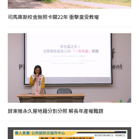
司馬庫斯校舍無照卡關22年 衝擊童受教權
屏東推永久屋地籍分割分照 解長年產權難題