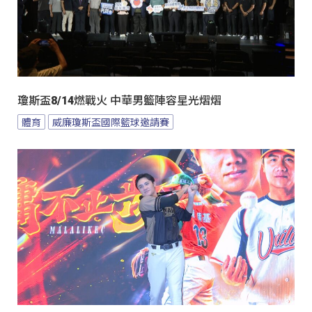
瓊斯盃8/14燃戰火 中華男籃陣容星光熠熠
體育
威廉瓊斯盃國際籃球邀請賽