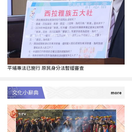
平埔專法已施行 原民身分法暫緩審查
文化小辭典