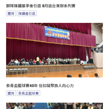
獅隊陳鏞基季後引退 8月返台東辦系列賽
體育
陳鏞基引退
泰青盃籃球賽40年 信仰凝聚族人向心力
體育
泰青盃籃球賽