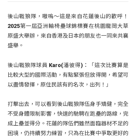
後山戰狼隊，嗷嗚～這是來自花蓮後山的歡呼！
2025第一屆亞洲輪椅壘球錦標賽在桃園龍岡大草
原盛大舉辦，來自香港及日本的朋友也一同來共襄
盛舉。
後山戰狼隊球員 Karo(潘彼得)：「這次比賽算是
比較大型的國際活動，有點緊張但放得開，希望可
以盡情發揮，原住民該有的名次，出列！」
打擊出去，可以看到後山戰狼隊伍身手矯健，完全
不受身體限制影響，快速的馳騁在跑壘的路線，完
成上壘並得分。花蓮的隊伍們雖然面臨器材不足的
困境，仍持續努力練習，只為在比賽中爭取更好的