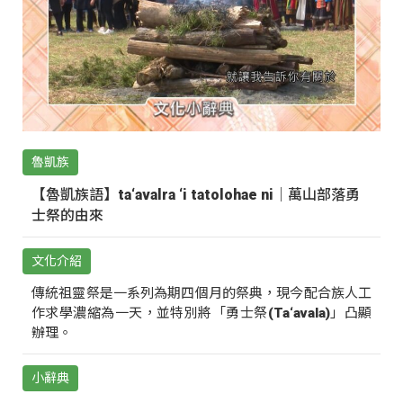
魯凱族
【魯凱族語】ta‘avalra ‘i tatolohae ni｜萬山部落勇
士祭的由來
文化介紹
傳統祖靈祭是一系列為期四個月的祭典，現今配合族人工
作求學濃縮為一天，並特別將「勇士祭(Ta‘avala)」凸顯
辦理。
小辭典