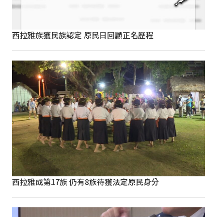
西拉雅族獲民族認定 原民日回顧正名歷程
西拉雅成第17族 仍有8族待獲法定原民身分