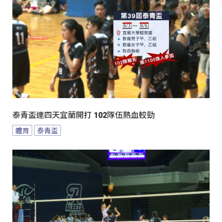
泰青盃連四天宜蘭開打 102隊伍熱血較勁
體育
泰青盃