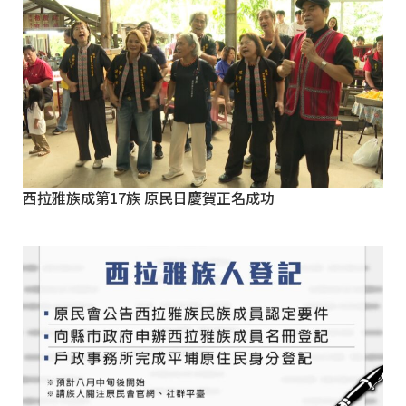
西拉雅族成第17族 原民日慶賀正名成功