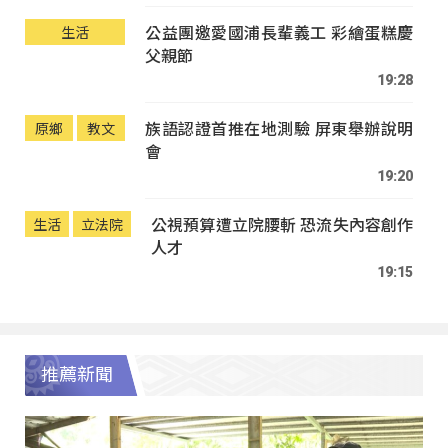
公益團邀愛國浦長輩義工 彩繪蛋糕慶
生活
父親節
19:28
族語認證首推在地測驗 屏東舉辦說明
原鄉
教文
會
19:20
公視預算遭立院腰斬 恐流失內容創作
生活
立法院
人才
19:15
推薦新聞