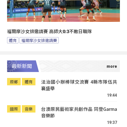
福爾摩沙女排邀請賽 高師大0:3不敵日職隊
體育
福爾摩沙女排邀請賽
最新新聞
法治國小辦棒球交流賽 4縣市隊伍共
原鄉
體育
襄盛舉
19:44
台澳原民藝術家共創作品 同登Garma
國際
音樂
音樂節
19:37