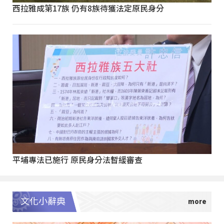
西拉雅成第17族 仍有8族待獲法定原民身分
平埔專法已施行 原民身分法暫緩審查
文化小辭典