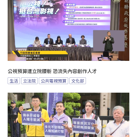
公視預算遭立院腰斬 恐流失內容創作人才
生活
立法院
公共電視預算
文化部