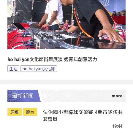
ho hai yan文化節街舞展演 秀青年創意活力
生活
ho hai yan文化節
最新新聞
法治國小辦棒球交流賽 4縣市隊伍共
原鄉
體育
襄盛舉
19:44