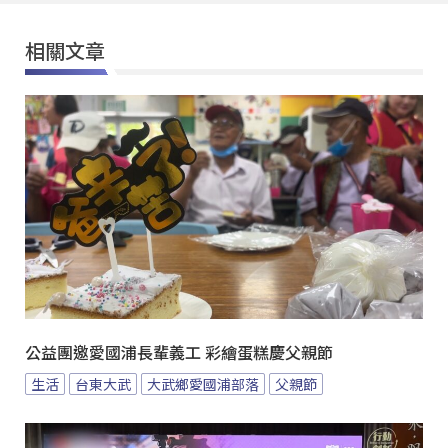
相關文章
公益團邀愛國浦長輩義工 彩繪蛋糕慶父親節
生活
台東大武
大武鄉愛國浦部落
父親節