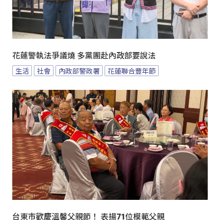
花蓮警執法爭議燒 多黨團赴內政部要說法
生活
社會
內政部警政署
花蓮聯合豐年節
台東市歡慶溫馨父親節！ 表揚71位模範父親