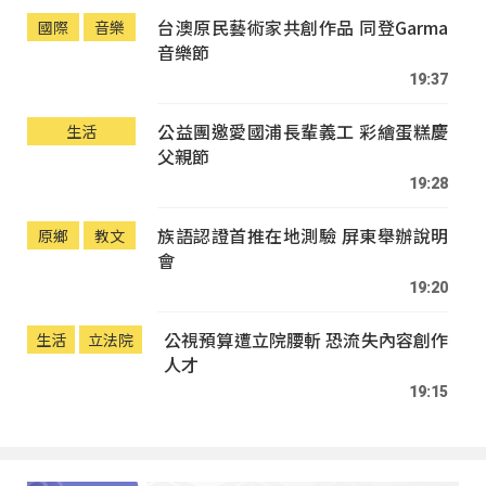
台澳原民藝術家共創作品 同登Garma
國際
音樂
音樂節
19:37
公益團邀愛國浦長輩義工 彩繪蛋糕慶
生活
父親節
19:28
族語認證首推在地測驗 屏東舉辦說明
原鄉
教文
會
19:20
公視預算遭立院腰斬 恐流失內容創作
生活
立法院
人才
19:15