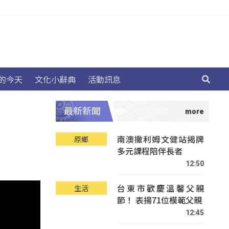
的今天
文化小辭典
活動訊息
最新新聞
南澳撒利姆文健站揭牌
原鄉
多元課程陪伴長者
12:50
台東市歡慶溫馨父親
生活
節！ 表揚71位模範父親
12:45