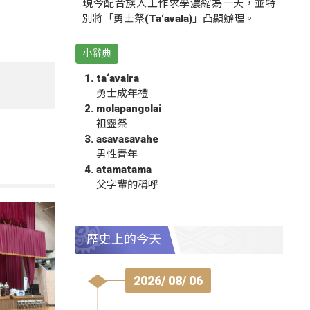
現今配合族人工作求學濃縮為一天，並特
別將「勇士祭(Ta‘avala)」凸顯辦理。
小辭典
ta‘avalra
勇士成年禮
molapangolai
祖靈祭
asavasavahe
男性青年
atamatama
父字輩的稱呼
歷史上的今天
2026/ 08/ 06