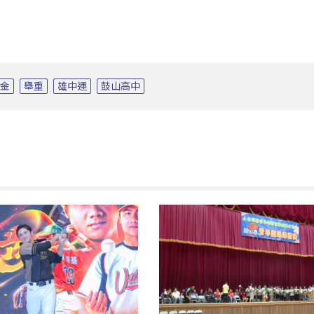
獎金
舉重
雄中運
鼓山高中