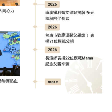
2026
人向心力
南澳撒利姆文健站揭牌 多元
課程陪伴長者
2026
台東市歡慶溫馨父親節！ 表
揚71位模範父親
2026
長濱鄉表揚22位模範Mama
感念父親辛勞
動聯賽熱血
more