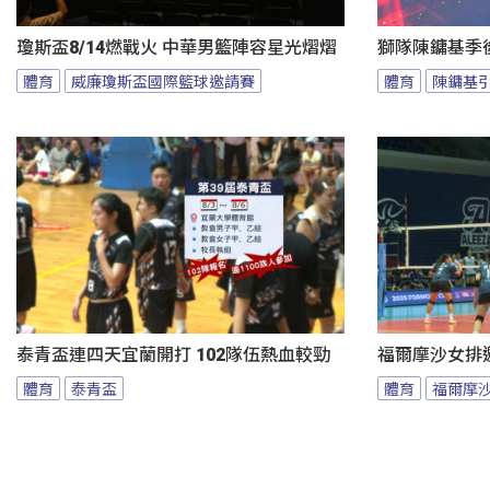
瓊斯盃8/14燃戰火 中華男籃陣容星光熠熠
獅隊陳鏞基季
體育
威廉瓊斯盃國際籃球邀請賽
體育
陳鏞基
泰青盃連四天宜蘭開打 102隊伍熱血較勁
福爾摩沙女排邀
體育
泰青盃
體育
福爾摩