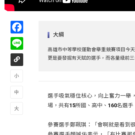
Facebook
大綱
Line
高雄市中等學校運動會舉重競賽項目今天
更是要發掘有天賦的選手，而各量級前三
A
選手吸氣穩住核心，向上奮力一舉
A
場，共有15所國、高中、160名選
A
參賽選手鄭珮琪：「會啊就是看到
參賽選手顏誠佑表示，「有比賽那