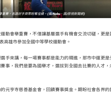
重賽，各路好手齊聚盼奪佳績。(攝/Nabu、圖/原視新聞網)
校運動會舉重賽，不僅讓基層選手有機會交流切磋，更是
表高雄市參加全國中等學校運動會。
對選手來講，每一場賽事都是能力的精進，那市中運更是
個賽事，我們是要為國舉才，選拔到全國去比賽的人才，
動的元亨寺慈善基金會，回饋賽事獎金。期盼社會各界的