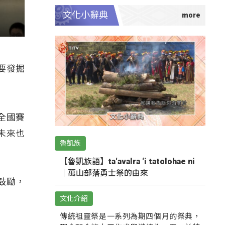
文化小辭典
要發掘
全國賽
未來也
魯凱族
【魯凱族語】ta‘avalra ‘i tatolohae ni
｜萬山部落勇士祭的由來
鼓勵，
文化介紹
傳統祖靈祭是一系列為期四個月的祭典，