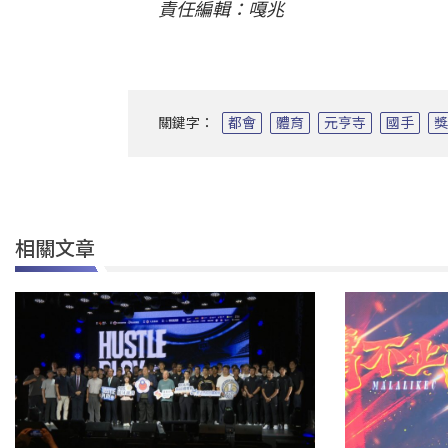
責任編輯：嘎兆
關鍵字：
都會
體育
元亨寺
國手
相關文章