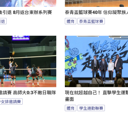
後引退 8月返台東辦系列賽
泰青盃籃球賽40年 信仰凝聚族
引退
體育
泰青盃籃球賽
請賽 高師大0:3不敵日職隊
現在就超越自己！ 直擊學生運
畫面
沙女排邀請賽
體育
學生運動聯賽