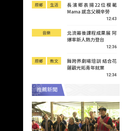
長濱鄉表揚22位模範
原鄉
生活
Mama 感念父親辛勞
12:43
北流幕後課程成果展 阿
音樂
爆率新人熱力登台
12:36
舞跨界劇場培訓 結合花
原鄉
教文
蓮觀光拓青年就業
12:34
推薦新聞