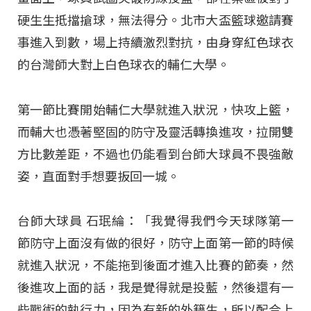
硬生生抵擋搶球，無法得分。北市大盃籃球邀請賽
事進入到數，場上持續激烈對抗，由身穿紅色球衣
的台灣師大對上白色球衣的輔仁大學。
第一節比賽開始輔仁大學就進入狀況，快攻上籃，
而輔大也憑著堅固的防守及靈活轉換進攻，拉開雙
方比數差距，不過也仍能看到台師大球員不畏強敵
姿，直面對手想要扳回一城。
台師大球員 石珉綸：「我覺得我們今天球隊第一
節防守上面沒有做的很好，防守上面第一節的時候
就進入狀況，不能拖到後面才進入比賽的節奏，然
後進攻上面的話，我是覺得就是投藍，然後還有一
些戰術的執行力，因為有新的外籍生，所以配合上