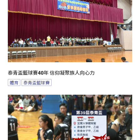
泰青盃籃球賽40年 信仰凝聚族人向心力
體育
泰青盃籃球賽