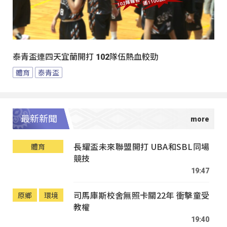
泰青盃連四天宜蘭開打 102隊伍熱血較勁
體育
泰青盃
最新新聞
長耀盃未來聯盟開打 UBA和SBL同場
體育
競技
19:47
司馬庫斯校舍無照卡關22年 衝擊童受
原鄉
環境
教權
19:40