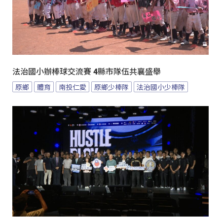
法治國小辦棒球交流賽 4縣市隊伍共襄盛舉
原鄉
體育
南投仁愛
原鄉少棒隊
法治國小少棒隊