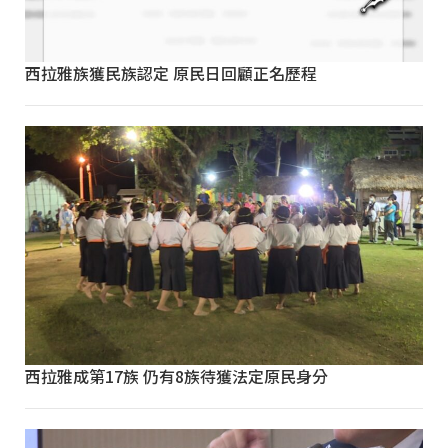
西拉雅族獲民族認定 原民日回顧正名歷程
西拉雅成第17族 仍有8族待獲法定原民身分