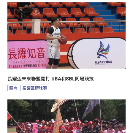
長耀盃未來聯盟開打 UBA和SBL同場競技
體育
長耀盃籃球賽