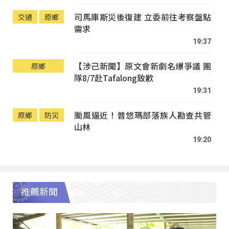
司馬庫斯災後復建 立委前往考察盤點
交通
原鄉
需求
19:37
【涉己新聞】原文會新劇名爆爭議 團
原鄉
隊8/7赴Tafalong致歉
19:31
颱風逼近！普悠瑪部落族人勘查共管
原鄉
防災
山林
19:20
推薦新聞