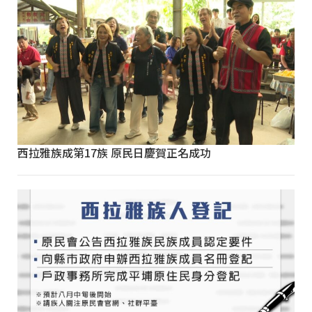
西拉雅族成第17族 原民日慶賀正名成功