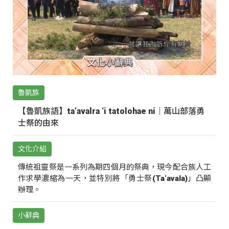
魯凱族
【魯凱族語】ta‘avalra ‘i tatolohae ni｜萬山部落勇
士祭的由來
文化介紹
傳統祖靈祭是一系列為期四個月的祭典，現今配合族人工
作求學濃縮為一天，並特別將「勇士祭(Ta‘avala)」凸顯
辦理。
小辭典