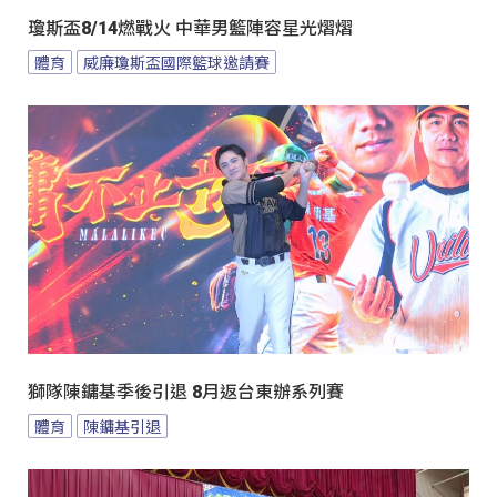
瓊斯盃8/14燃戰火 中華男籃陣容星光熠熠
體育
威廉瓊斯盃國際籃球邀請賽
獅隊陳鏞基季後引退 8月返台東辦系列賽
體育
陳鏞基引退