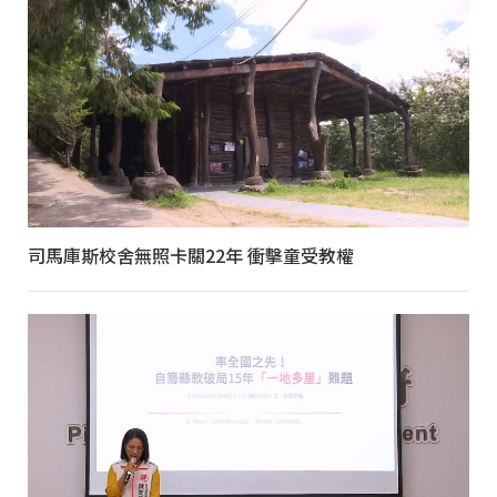
司馬庫斯校舍無照卡關22年 衝擊童受教權