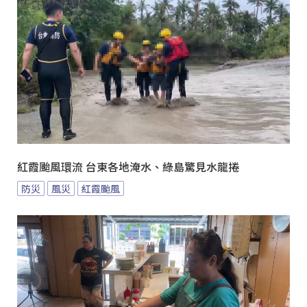
紅霞颱風環流 台東各地淹水、綠島驚見水龍捲
防災
風災
紅霞颱風