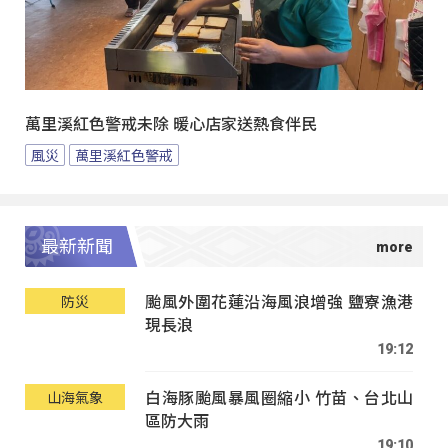
萬里溪紅色警戒未除 暖心店家送熱食伴民
風災
萬里溪紅色警戒
最新新聞
颱風外圍花蓮沿海風浪增強 鹽寮漁港
防災
現長浪
19:12
白海豚颱風暴風圈縮小 竹苗、台北山
山海氣象
區防大雨
19:10