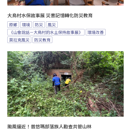
大鳥村水保故事展 災害記憶轉化防災教育
原鄉
環境
防災
風災
《山會說話－大鳥村的水土保持故事展》
環境改善
莫拉克風災
防災教育
颱風逼近！普悠瑪部落族人勘查共管山林