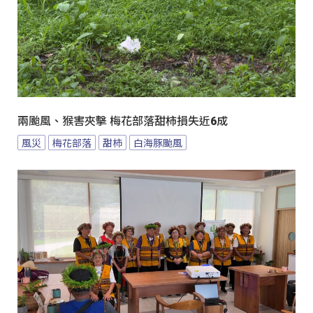
兩颱風、猴害夾擊 梅花部落甜柿損失近6成
風災
梅花部落
甜柿
白海豚颱風