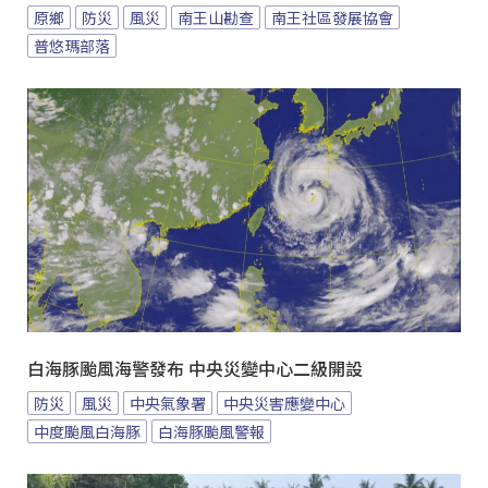
原鄉
防災
風災
南王山勘查
南王社區發展協會
普悠瑪部落
白海豚颱風海警發布 中央災變中心二級開設
防災
風災
中央氣象署
中央災害應變中心
中度颱風白海豚
白海豚颱風警報