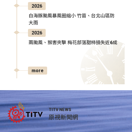
2026
白海豚颱風暴風圈縮小 竹苗、台北山區防
大雨
2026
兩颱風、猴害夾擊 梅花部落甜柿損失近6成
more
TITV NEWS
原視新聞網