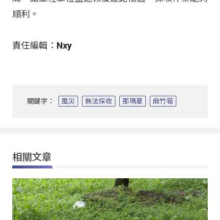
順利。
責任編輯：Nxy
關鍵字：
風災
無法採收
那瑪夏
麻竹筍
相關文章