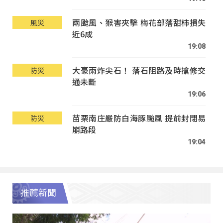
兩颱風、猴害夾擊 梅花部落甜柿損失
風災
近6成
19:08
大豪雨炸尖石！ 落石阻路及時搶修交
防災
通未斷
19:06
苗栗南庄嚴防白海豚颱風 提前封閉易
防災
崩路段
19:04
推薦新聞