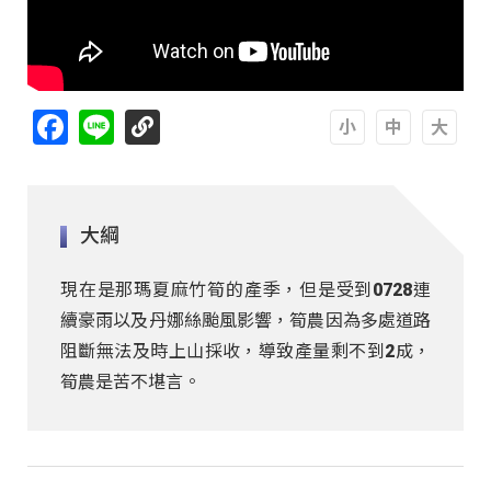
Facebook
Line
A
A
A
大綱
現在是那瑪夏麻竹筍的產季，但是受到0728連
續豪雨以及丹娜絲颱風影響，筍農因為多處道路
阻斷無法及時上山採收，導致產量剩不到2成，
筍農是苦不堪言。