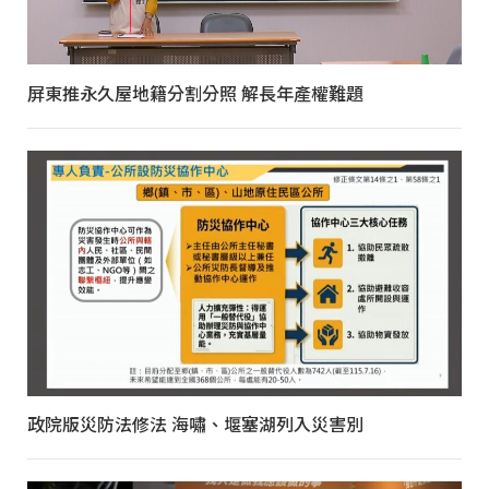
屏東推永久屋地籍分割分照 解長年產權難題
政院版災防法修法 海嘯、堰塞湖列入災害別