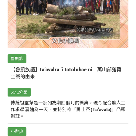
魯凱族
【魯凱族語】ta‘avalra ‘i tatolohae ni｜萬山部落勇
士祭的由來
文化介紹
傳統祖靈祭是一系列為期四個月的祭典，現今配合族人工
作求學濃縮為一天，並特別將「勇士祭(Ta‘avala)」凸顯
辦理。
小辭典