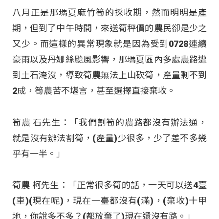
八月正是那瑪夏麻竹筍的採收期，然而明明是產
期，但到了中午時間，來送筍秤價的農民卻是少之
又少。而這樣的異常現象就是因為受到0728連續
豪雨以及丹娜絲颱風影響，那瑪夏區內多處農路遭
到土石淹沒，導致筍農無法上山砍筍，產量剩不到
2成，筍農苦不堪言，甚至選擇直接棄收。
筍農 石先生：「我們割筍的農路都沒有辦法通，
就是沒有辦法割筍，(產量)少很多，少了差不多幾
乎有一半。」
筍農 柯先生：「正常很多筍的話，一天可以送4臺
(車)(現在呢)，現在一臺都沒有(滿)，(棄收)十甲
地，你說多不多？(都放棄了)現在還沒有路。」