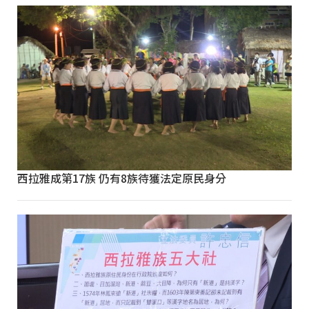
西拉雅成第17族 仍有8族待獲法定原民身分