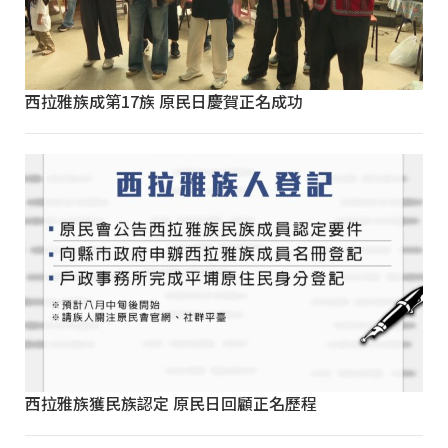
西拉雅族成第17族 原民日慶賀正名成功
西拉雅族獲民族認定 原民日回顧正名歷程