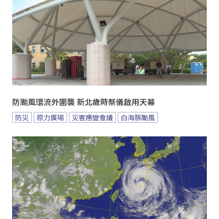
防颱風環流外圍襲 新北歲時祭儀啟用天幕
防災
原力廣場
災害應變會議
白海豚颱風