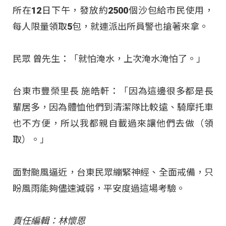
所在12日下午，發放約2500個沙包給市民使用，
每人限量領取5包，就連派出所員警也搶著來拿。
民眾 曾先生：「就怕淹水，上次淹水淹怕了。」
台東市豐榮里長 施皓軒：「因為這邊很多都是長
輩居多，因為體恤他們到清潔隊比較遠、騎摩托車
也不方便，所以我都親自載過來讓他們去做（領
取）。」
面對颱風逼近，台東民眾繃緊神經、全面戒備，只
盼風雨能夠儘速減弱，平安度過這場考驗。
責任編輯：林懷恩