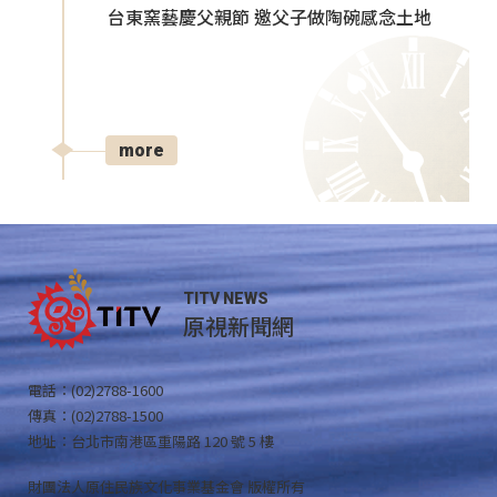
台東窯藝慶父親節 邀父子做陶碗感念土地
more
TITV NEWS
原視新聞網
電話：(02)2788-1600
傳真：(02)2788-1500
地址：台北市南港區重陽路 120 號 5 樓
財團法人原住民族文化事業基金會 版權所有