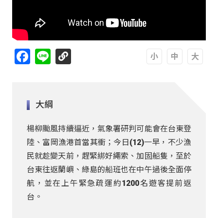
Facebook
Line
A
A
A
大綱
楊柳颱風持續逼近，氣象署研判可能會在台東登
陸、富岡漁港首當其衝；今日(12)一早，不少漁
民就趁變天前，趕緊綁好繩索、加固船隻，至於
台東往返蘭嶼、綠島的船班也在中午過後全面停
航，並在上午緊急疏運約1200名遊客提前返
台。