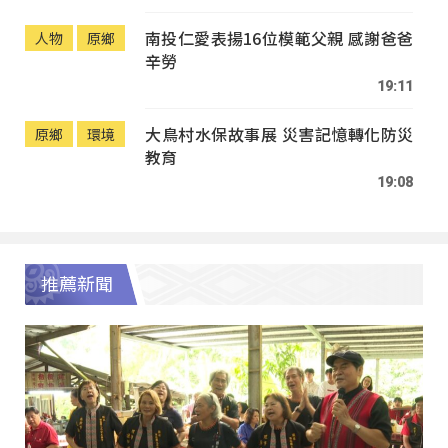
南投仁愛表揚16位模範父親 感謝爸爸
人物
原鄉
辛勞
19:11
大鳥村水保故事展 災害記憶轉化防災
原鄉
環境
教育
19:08
推薦新聞