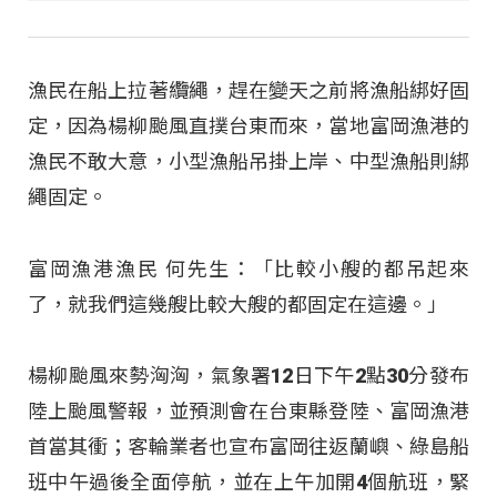
漁民在船上拉著纜繩，趕在變天之前將漁船綁好固
定，因為楊柳颱風直撲台東而來，當地富岡漁港的
漁民不敢大意，小型漁船吊掛上岸、中型漁船則綁
繩固定。
富岡漁港漁民 何先生：「比較小艘的都吊起來
了，就我們這幾艘比較大艘的都固定在這邊。」
楊柳颱風來勢洶洶，氣象署12日下午2點30分發布
陸上颱風警報，並預測會在台東縣登陸、富岡漁港
首當其衝；客輪業者也宣布富岡往返蘭嶼、綠島船
班中午過後全面停航，並在上午加開4個航班，緊