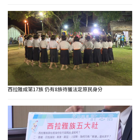
西拉雅成第17族 仍有8族待獲法定原民身分