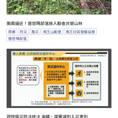
颱風逼近！普悠瑪部落族人勘查共管山林
原鄉
防災
風災
南王山勘查
南王社區發展協會
普悠瑪部落
政院版災防法修法 海嘯、堰塞湖列入災害別