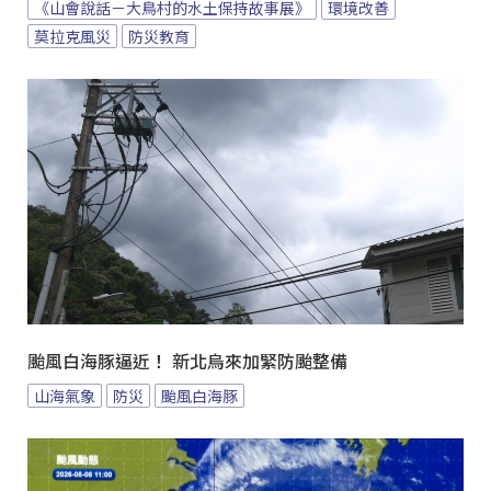
《山會說話－大鳥村的水土保持故事展》
環境改善
莫拉克風災
防災教育
颱風白海豚逼近！ 新北烏來加緊防颱整備
山海氣象
防災
颱風白海豚