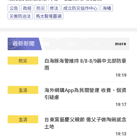
公告
政經
防災
修法
成立防災協作中心
海嘯
災害防治法
馬太鞍堰塞湖
最新新聞
白海豚海警維持 8/8-8/9晨中北部防豪
防災
雨
19:19
海外網購App為民間營運 收費、個資
生活
引疑慮
19:17
台東窯藝慶父親節 邀父子做陶碗感念
生活
土地
19:13