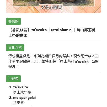
魯凱族
【魯凱族語】ta‘avalra ‘i tatolohae ni｜萬山部落勇
士祭的由來
文化介紹
傳統祖靈祭是一系列為期四個月的祭典，現今配合族人工
作求學濃縮為一天，並特別將「勇士祭(Ta‘avala)」凸顯
辦理。
小辭典
ta‘avalra
勇士成年禮
molapangolai
祖靈祭