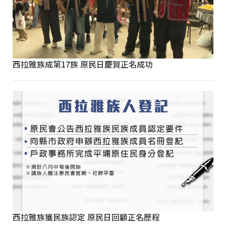
西拉雅族成第17族 原民日慶賀正名成功
西拉雅族獲民族認定 原民日回顧正名歷程