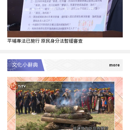
平埔專法已施行 原民身分法暫緩審查
文化小辭典