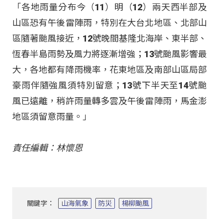
「各地雨量分布今（11）明（12）兩天西半部及
山區恐有午後雷陣雨，特別在大台北地區、北部山
區隨著颱風接近，12號晚間基隆北海岸、東半部、
恆春半島雨勢及風力將逐漸增強；13號颱風影響最
大，各地都有降雨機率，花東地區及南部山區局部
豪雨伴隨強風須特別留意；13號下半天至14號颱
風已遠離，稍許雨量轉多雲及午後雷陣雨，馬金澎
地區須留意雨量。」
責任編輯：林懷恩
關鍵字：
山海氣象
防災
楊柳颱風