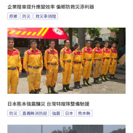
企業贈車提升應變效率 偏鄉防救災添利器
原鄉
防災
救災車捐贈
日本熊本強震釀災 台灣特搜隊整備馳援
防災
嘉義縣消防局
強震
日本
熊本縣