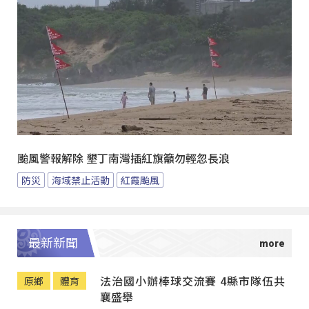
颱風警報解除 墾丁南灣插紅旗籲勿輕忽長浪
防災
海域禁止活動
紅霞颱風
最新新聞
法治國小辦棒球交流賽 4縣市隊伍共
原鄉
體育
襄盛舉