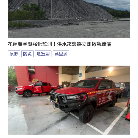
花蓮堰塞湖強化監測！洪水來襲將立即啟動疏濬
原鄉
防災
堰塞湖
萬里溪