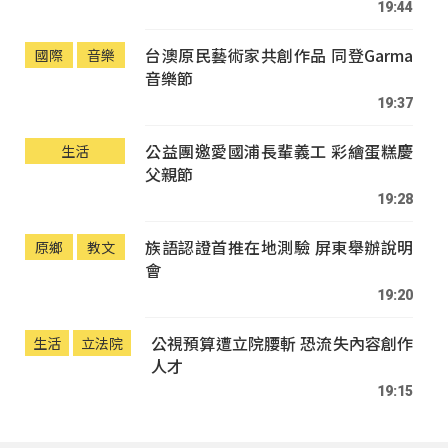
19:44
台澳原民藝術家共創作品 同登Garma
國際
音樂
音樂節
19:37
公益團邀愛國浦長輩義工 彩繪蛋糕慶
生活
父親節
19:28
族語認證首推在地測驗 屏東舉辦說明
原鄉
教文
會
19:20
公視預算遭立院腰斬 恐流失內容創作
生活
立法院
人才
19:15