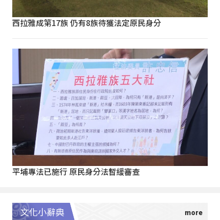
西拉雅成第17族 仍有8族待獲法定原民身分
平埔專法已施行 原民身分法暫緩審查
文化小辭典