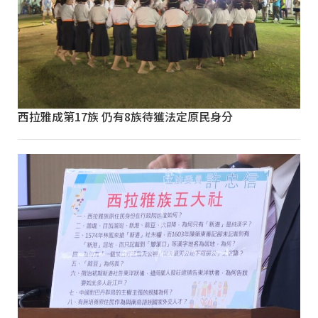
西拉雅成第17族 仍有8族待獲法定原民身分