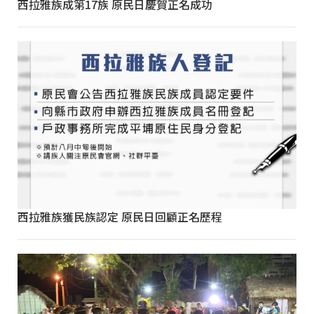
西拉雅族成第17族 原民日慶賀正名成功
西拉雅族獲民族認定 原民日回顧正名歷程