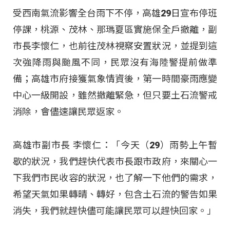
受西南氣流影響全台雨下不停，高雄29日宣布停班
停課，桃源、茂林、那瑪夏區實施保全戶撤離，副
市長李懷仁，也前往茂林視察安置狀況，並提到這
次強降雨與颱風不同，民眾沒有海陸警提前做準
備；高雄市府接獲氣象情資後，第一時間豪雨應變
中心一級開設，雖然撤離緊急，但只要土石流警戒
消除，會儘速讓民眾返家。
高雄市副市長 李懷仁：「今天（29）雨勢上午暫
歇的狀況，我們趕快代表市長跟市政府，來關心一
下我們市民收容的狀況，也了解一下他們的需求，
希望天氣如果轉晴、轉好，包含土石流的警告如果
消失，我們就趕快儘可能讓民眾可以趕快回家。」