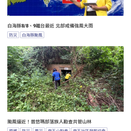
白海豚8/8、9離台最近 北部戒備強風大雨
防災
白海豚颱風
颱風逼近！普悠瑪部落族人勘查共管山林
原鄉
防災
風災
南王山勘查
南王社區發展協會