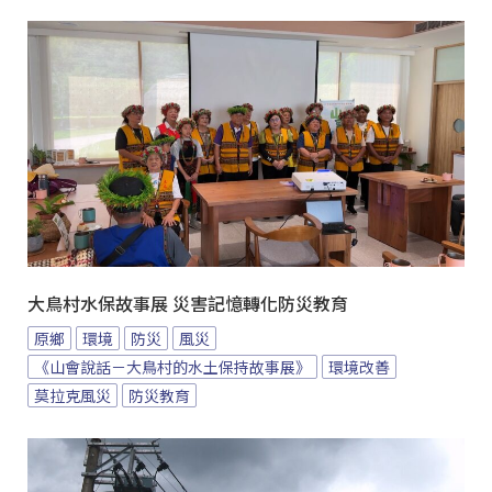
大鳥村水保故事展 災害記憶轉化防災教育
原鄉
環境
防災
風災
《山會說話－大鳥村的水土保持故事展》
環境改善
莫拉克風災
防災教育