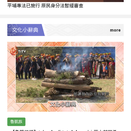
平埔專法已施行 原民身分法暫緩審查
文化小辭典
魯凱族