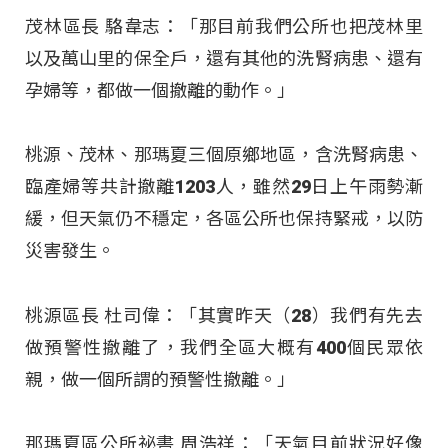
茂林區長 駱韋志：「那目前我們公所也把茂林里
以及萬山里的保全戶，還有其他的洗腎病患、還有
孕婦等，都做一個撤離的動作。」
桃源、茂林、那瑪夏三個原鄉地區，含洗腎病患、
臨產婦等共計撤離1203人，雖然29日上午雨勢漸
緩，但天氣仍不穩定，各區公所也保持緊戒，以防
災害發生。
桃源區長 杜司偉：「其實昨天（28）我們有先去
做預警性撤離了，我們全區大概有400個民眾依
親，做一個所謂的預警性撤離。」
那瑪夏區公所祕書 周浩祥：「天氣目前狀況好像