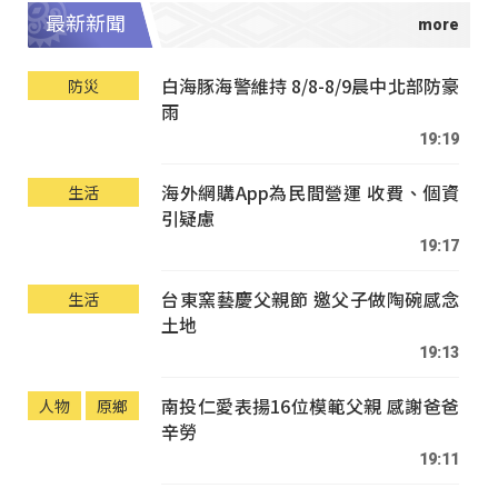
最新新聞
白海豚海警維持 8/8-8/9晨中北部防豪
防災
雨
19:19
海外網購App為民間營運 收費、個資
生活
引疑慮
19:17
台東窯藝慶父親節 邀父子做陶碗感念
生活
土地
19:13
南投仁愛表揚16位模範父親 感謝爸爸
人物
原鄉
辛勞
19:11