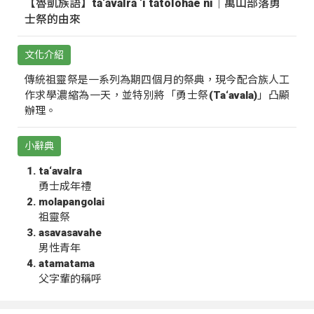
【魯凱族語】ta‘avalra ‘i tatolohae ni｜萬山部落勇
士祭的由來
文化介紹
傳統祖靈祭是一系列為期四個月的祭典，現今配合族人工
作求學濃縮為一天，並特別將「勇士祭(Ta‘avala)」凸顯
辦理。
小辭典
ta‘avalra
勇士成年禮
molapangolai
祖靈祭
asavasavahe
男性青年
atamatama
父字輩的稱呼