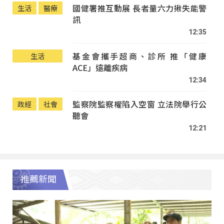
國健署推互動展 長者量六力揪失能警
生活
醫療
訊
12:35
基金會攜手超商、診所 推「健康
生活
ACE」遠離疾病
12:34
監察院監察權陷入空窗 立法院舉行公
政經
社會
聽會
12:21
推薦新聞