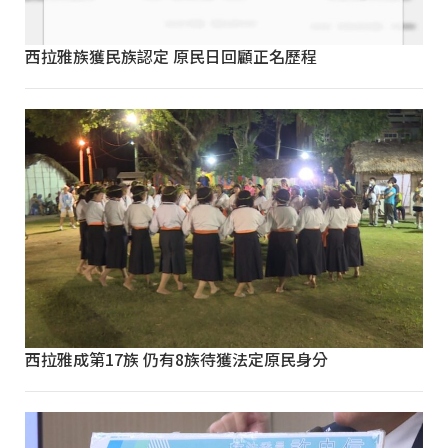
西拉雅族獲民族認定 原民日回顧正名歷程
西拉雅成第17族 仍有8族待獲法定原民身分