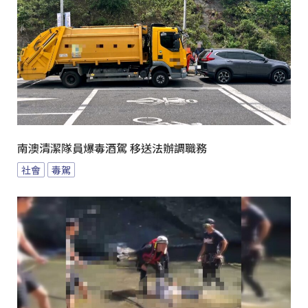
南澳清潔隊員爆毒酒駕 移送法辦調職務
社會
毒駕