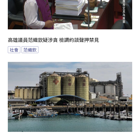
高雄議員范織欽疑涉貪 檢調約談聲押禁見
社會
范織欽