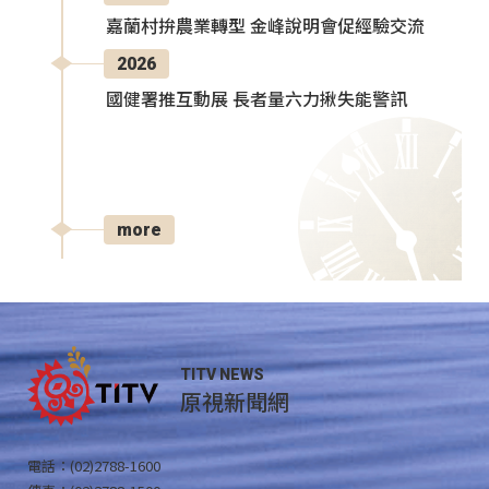
嘉蘭村拚農業轉型 金峰說明會促經驗交流
2026
國健署推互動展 長者量六力揪失能警訊
more
TITV NEWS
原視新聞網
電話：(02)2788-1600