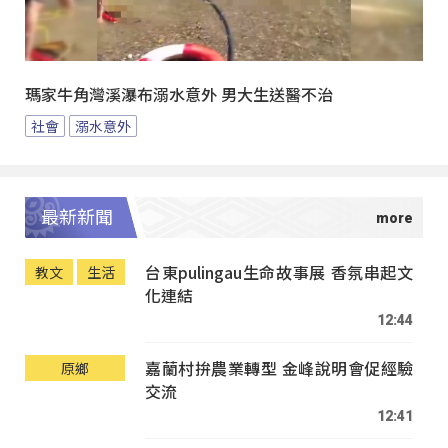
瑪家牛角灣溪瀑布溺水意外 男大生送醫不治
社會
溺水意外
最新新聞
台東pulingau生命故事展 香氛串起文
教文
生活
化連結
12:44
嘉蘭村拚農業轉型 金峰說明會促經驗
原鄉
交流
12:41