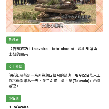
魯凱族
【魯凱族語】ta‘avalra ‘i tatolohae ni｜萬山部落勇
士祭的由來
文化介紹
傳統祖靈祭是一系列為期四個月的祭典，現今配合族人工
作求學濃縮為一天，並特別將「勇士祭(Ta‘avala)」凸顯
辦理。
小辭典
ta‘avalra