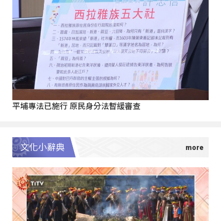
平埔專法已施行 原民身分法暫緩審查
文化小辭典