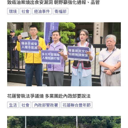
致癌油案燒出食安漏洞 朝野籲強化通報、品管
環境
社會
癌油事件
衛福部
花蓮警執法爭議燒 多黨團赴內政部要說法
生活
社會
內政部警政署
花蓮聯合豐年節